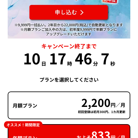
キャンペーン終了まで
10
17
46
6
日
時
分
秒
プランを選択してください
2,200
円／月
月額プラン
初回登録は初月300円、1カ月更新
オススメ！期間限定
833
およそ
円／月