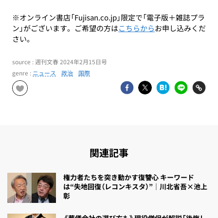
※オンライン書店「Fujisan.co.jp」限定で「電子版＋雑誌プラ
ン」がございます。ご希望の方は
こちらから
お申し込みくだ
さい。
source : 週刊文春 2024年2月15日号
genre :
ニュース
政治
国際
関連記事
権力者たちを突き動かす復讐心 キーワード
は“失地回復（レコンキスタ）”｜川北省吾×池上
彰
《葬儀会社の選び方も》現役僧侶が解説「後悔し