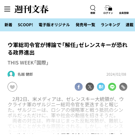
検索
ログイン
会員登録
新着
SCOOP!
電子版オリジナル
発売号一覧
ランキング
連載
ウ軍総司令官が博論で「解任」ゼレンスキーが恐れ
る政界進出
THIS WEEK「国際」
名越 健郎
2024/02/08
2月2日、米メディアは、ゼレンスキー大統領が、ウ
クライナ軍のザルジニー総司令官を更迭すると報じ
た。ザルジニーは、ロシアの侵略軍と戦う抵抗のシン
ボルだっただけに、軍や社会の動揺を招きそうだ。
両者の対立は、昨年はじまった反転攻勢が、難航し
ていることが大きな原因とされる。しかし、ゼレンス
キーがザルジニーへの不信感を高めた理由は、他にも