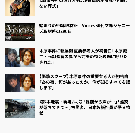
ない葬式」
始まりの99年取材班｜Voices 週刊文春ジャニー
ズ取材班の290日
木原事件に新展開 重要参考人が初告白「木原誠
二・元副長官の妻から前夫の怪死現場に呼びだ
された」
【衝撃スクープ】木原事件の重要参考人が初告白
「あの夜、何があったのか。俺が知るすべてを話
します」
《熊本地震・現地ルポ》「瓦礫から声が…」「煙突
が落ちてきて…」被災者、日本製紙社員が語る惨
状