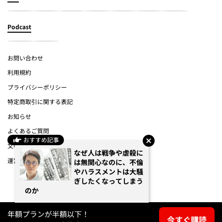
Podcast
お問い合わせ
利用規約
プライバシーポリシー
特定商取引に関する表記
お知らせ
よくあるご質問
おすすめ記事
文春オンライン
なぜ人は戦争や虐殺に
運営会社
は無関心なのに、不倫
やハラスメントは大騒
ぎしたくなってしまう
(c) Bungeishunju Ltd.
のか
年額プランが半額以下！
今すぐ購読