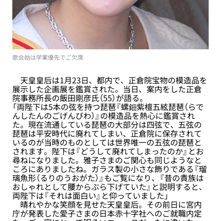
歌会始は学業優先でご欠席
天皇皇后は1月23日、都内で、正倉院宝物の模造品を
展示した企画展を鑑賞された。当日、案内をした正倉
院事務所長の飯田剛彦氏（55）が語る。
「両陛下は5本の弦を持つ琵琶『螺鈿紫檀五絃琵琶（らで
んしたんのごげんびわ）』の模造品を熱心に鑑賞され
た。現在流通している琵琶の大部分は四弦で、五弦の
琵琶は平安時代に廃れてしまい、正倉院に保存されて
いるのが当時のものとしては世界唯一の五弦の琵琶と
されます。陛下は『どうして廃れてしまったのか』とお
尋ねになりました。雅子さまのご関心も同じようなと
ころにありましたね。ガラス製の小さな飾りである『瑠
璃魚形（るりのうおがた）』もご覧になり、『昔の貴族は
おしゃれとして腰からぶら下げていた』と説明すると、
両陛下は『それは面白い』と仰っていました」
晴れやかな笑顔を見せた天皇皇后。その前日に宮内
庁が発表した愛子さまの日本赤十字社へのご就職内定