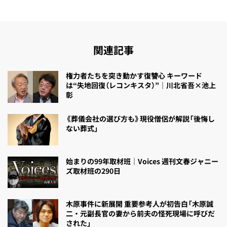
関連記事
権力者たちを突き動かす復讐心 キーワード
は“失地回復（レコンキスタ）”｜川北省吾×池上
彰
《葬儀会社の選び方も》現役僧侶が解説「後悔し
ない葬式」
始まりの99年取材班｜Voices 週刊文春ジャニー
ズ取材班の290日
木原事件に新展開 重要参考人が初告白「木原誠
二・元副長官の妻から前夫の怪死現場に呼びだ
された」