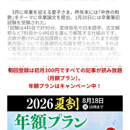
3月に卒業を迎える愛子さま。昨年末には「中世の和
歌」をテーマに卒業論文を提出、1月20日には卒業筆記
試験を受験された。
「試験は4科目で計90分。変体仮名や日本語学、古文解
釈など7科目から4科目を選んで解答する仕組みです。
点数が悪ければ追加課題となりますが、これまでの授
業内容についての基礎的な知識を問うもので、それほ
ど難易度の高い試験ではありません」（学習院関係者）
大学2年まではコロナ禍ということもあって、大学に
は通わず、授業はすべてオンラインで臨まれた愛子さ
ま。同学年で、同学科に所属するAさんが当時を振り返
る。
初回登録は初月300円ですべての記事が読み放題
（月額プラン）。
年額プランはキャンペーン中！