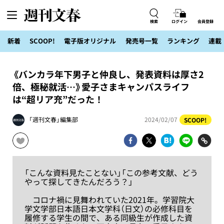
検索
ログイン
会員登録
新着
SCOOP!
電子版オリジナル
発売号一覧
ランキング
連載
《バンカラ年下男子と仲良し、発表資料は厚さ2
倍、極秘就活…》愛子さまキャンパスライフ
は“超リア充”だった！
「週刊文春」編集部
2024/02/07
SCOOP!
「こんな資料見たことない」「この参考文献、どう
やって探してきたんだろう？」
コロナ禍に見舞われていた2021年。学習院大
学文学部日本語日本文学科（日文）の必修科目を
履修する学生の間で、ある同級生が作成した資