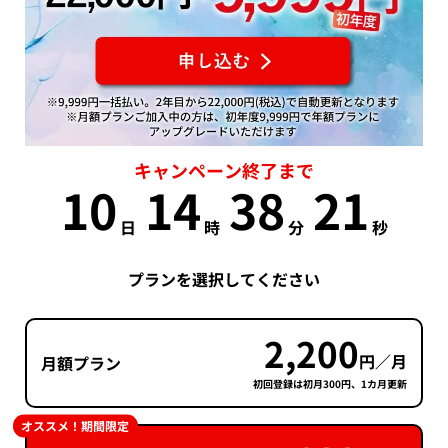
キャンペーン終了まで
10
14
38
20
日
時
分
秒
プランを選択してください
2,200
円／月
月額プラン
初回登録は初月300円、1カ月更新
オススメ！期間限定