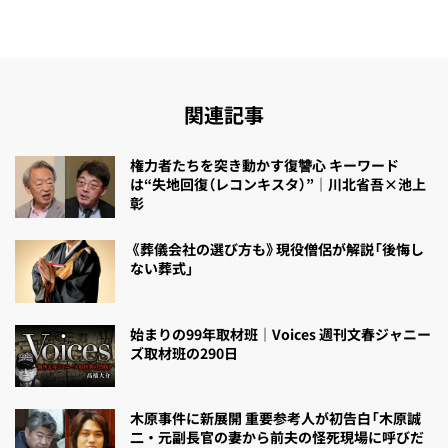
関連記事
権力者たちを突き動かす復讐心 キーワード
は“失地回復（レコンキスタ）”｜川北省吾×池上
彰
《葬儀会社の選び方も》現役僧侶が解説「後悔し
ない葬式」
始まりの99年取材班｜Voices 週刊文春ジャニー
ズ取材班の290日
木原事件に新展開 重要参考人が初告白「木原誠
二・元副長官の妻から前夫の怪死現場に呼びだ