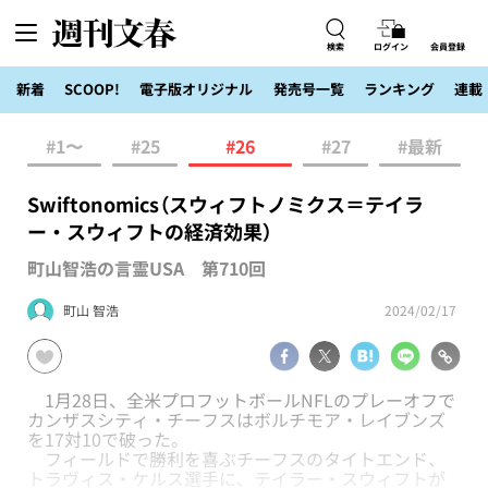
検索
ログイン
会員登録
新着
SCOOP!
電子版オリジナル
発売号一覧
ランキング
連載
#1〜
#25
#26
#27
#最新
Swiftonomics（スウィフトノミクス＝テイラ
ー・スウィフトの経済効果）
町山智浩の言霊USA 第710回
町山 智浩
2024/02/17
1月28日、全米プロフットボールNFLのプレーオフで
カンザスシティ・チーフスはボルチモア・レイブンズ
を17対10で破った。
フィールドで勝利を喜ぶチーフスのタイトエンド、
トラヴィス・ケルス選手に、テイラー・スウィフトが