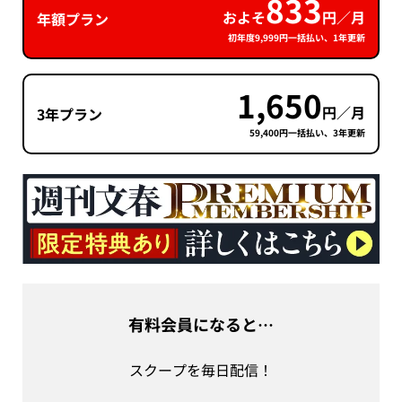
833
およそ
円／月
年額プラン
初年度9,999円一括払い、1年更新
1,650
円／月
3年プラン
59,400円一括払い、3年更新
有料会員になると…
スクープを毎日配信！