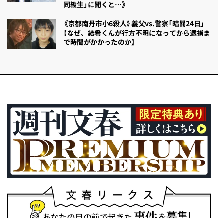
同級生」に聞くと…》
《京都南丹市小6殺人》義父vs.警察「暗闘24日」
【なぜ、結希くんが行方不明になってから逮捕ま
で時間がかかったのか】