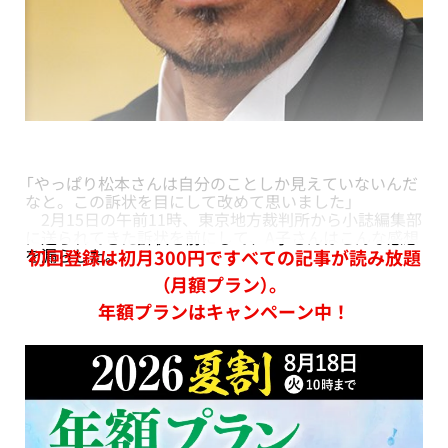
「やっぱり松本さんは自分のことしか見えていないんだ
なと。この訴状を目にして改めて思いました」
2月15日の午前11時、東京地方裁判所から小誌編集部
に送られてきた訴状を前にして、A子さんはこんな感想
を漏らした。
初回登録は初月300円ですべての記事が読み放題
（月額プラン）。
年額プランはキャンペーン中！