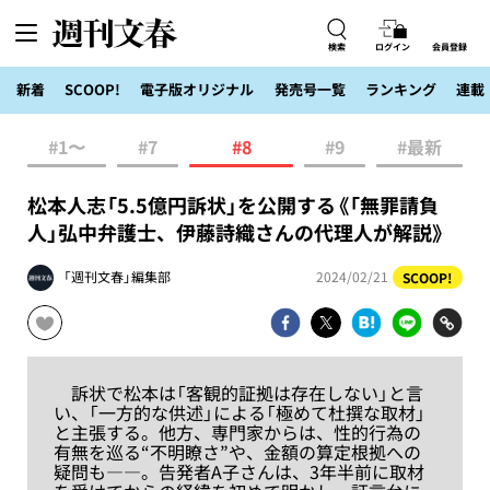
検索
ログイン
会員登録
新着
SCOOP!
電子版オリジナル
発売号一覧
ランキング
連載
#1〜
#7
#8
#9
#最新
松本人志「5.5億円訴状」を公開する《「無罪請負
人」弘中弁護士、伊藤詩織さんの代理人が解説》
「週刊文春」編集部
2024/02/21
SCOOP!
訴状で松本は「客観的証拠は存在しない」と言
い、「一方的な供述」による「極めて杜撰な取材」
と主張する。他方、専門家からは、性的行為の
有無を巡る“不明瞭さ”や、金額の算定根拠への
疑問も――。告発者A子さんは、3年半前に取材