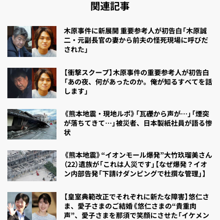
関連記事
木原事件に新展開 重要参考人が初告白「木原誠
二・元副長官の妻から前夫の怪死現場に呼びだ
された」
【衝撃スクープ】木原事件の重要参考人が初告白
「あの夜、何があったのか。俺が知るすべてを話
します」
《熊本地震・現地ルポ》「瓦礫から声が…」「煙突
が落ちてきて…」被災者、日本製紙社員が語る惨
状
《熊本地震》“イオンモール爆発”大竹玖瑠美さん
（22）遺族が「これは人災です」【なぜ爆発？イオ
ン内部告発「下請けダンピングで杜撰な管理」】
【皇室典範改正でそれぞれに新たな障害】悠仁さ
ま、愛子さまのご結婚《悠仁さまの“貴重肉
声”、愛子さまを那須で笑顔にさせた「イケメン