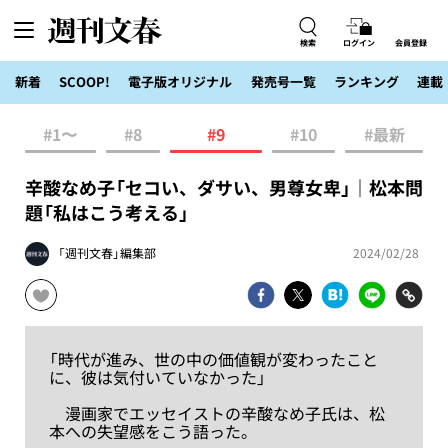
検索
ログイン
会員登録
新着
SCOOP!
電子版オリジナル
発売号一覧
ランキング
連載
#1〜
#8
#9
#10
#最新
辛酸なめ子「セコい、ダサい、男尊女卑」｜松本問
題「私はこう考える」
「週刊文春」編集部
2024/02/28
「時代が進み、世の中の価値観が変わったこと
に、彼は気付いていなかった」
漫画家でエッセイストの辛酸なめ子氏は、松
本への失望感をこう語った。