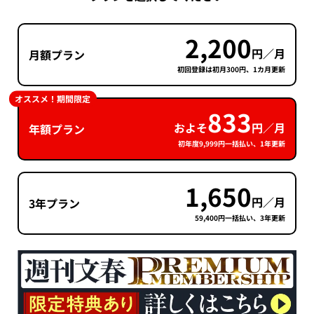
2,200
円／月
月額プラン
初回登録は初月300円、1カ月更新
オススメ！期間限定
833
およそ
円／月
年額プラン
初年度9,999円一括払い、1年更新
1,650
円／月
3年プラン
59,400円一括払い、3年更新