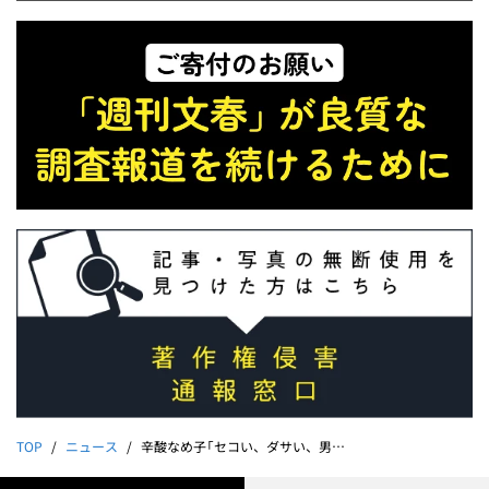
TOP
ニュース
辛酸なめ子「セコい、ダサい、男尊女卑」｜松本問題「私はこう考える」