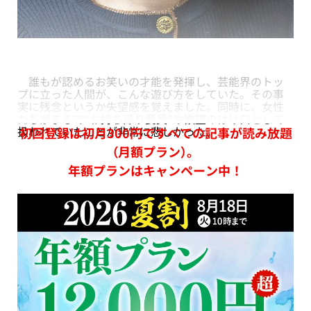
誰もが認めるお笑いの才能を発揮し、芸能界のトッ
プに立った人間が、こんな遊び方をしていた。その事
実に残念というか失望感を覚えました。同時に、女性
たちがまるで“お持ち帰り要員”や欲望のはけ口として
扱われていたことが非常に悲しかった。
初回登録は初月300円ですべての記事が読み放題
（月額プラン）。
年額プランはキャンペーン中！