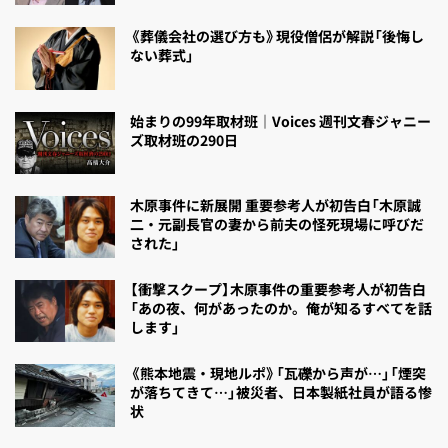
《葬儀会社の選び方も》現役僧侶が解説「後悔し
ない葬式」
始まりの99年取材班｜Voices 週刊文春ジャニー
ズ取材班の290日
木原事件に新展開 重要参考人が初告白「木原誠
二・元副長官の妻から前夫の怪死現場に呼びだ
された」
【衝撃スクープ】木原事件の重要参考人が初告白
「あの夜、何があったのか。俺が知るすべてを話
します」
《熊本地震・現地ルポ》「瓦礫から声が…」「煙突
が落ちてきて…」被災者、日本製紙社員が語る惨
状