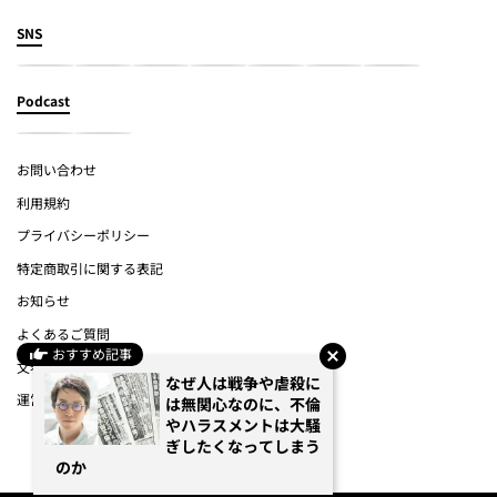
SNS
Podcast
お問い合わせ
利用規約
プライバシーポリシー
特定商取引に関する表記
お知らせ
よくあるご質問
おすすめ記事
文春オンライン
なぜ人は戦争や虐殺に
運営会社
は無関心なのに、不倫
やハラスメントは大騒
ぎしたくなってしまう
(c) Bungeishunju Ltd.
のか