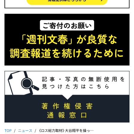
TOP
ニュース
《ロス総力取材》大谷翔平を操った水原一平の「カネと噓」