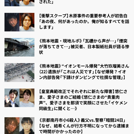
された」
【衝撃スクープ】木原事件の重要参考人が初告白
「あの夜、何があったのか。俺が知るすべてを話
します」
《熊本地震・現地ルポ》「瓦礫から声が…」「煙突
が落ちてきて…」被災者、日本製紙社員が語る惨
状
《熊本地震》“イオンモール爆発”大竹玖瑠美さん
（22）遺族が「これは人災です」【なぜ爆発？イオ
ン内部告発「下請けダンピングで杜撰な管理」】
【皇室典範改正でそれぞれに新たな障害】悠仁さ
ま、愛子さまのご結婚《悠仁さまの“貴重肉
声”、愛子さまを那須で笑顔にさせた「イケメン
同級生」に聞くと…》
《京都南丹市小6殺人》義父vs.警察「暗闘24日」
【なぜ、結希くんが行方不明になってから逮捕ま
で時間がかかったのか】