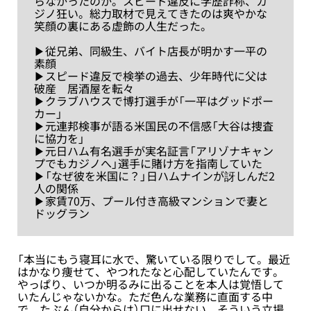
らなかったのか。スピード違反に学歴詐称、カ
ジノ狂い。総力取材で見えてきたのは爽やかな
笑顔の裏にある虚飾の人生だった。
▶︎従兄弟、同級生、バイト店長が明かす一平の
素顔
▶︎スピード違反で検挙の過去、少年時代に父は
破産 居酒屋を転々
▶︎クラブハウスで博打選手が「一平はグッドポー
カー」
▶︎元連邦検事が語る米国民の不信感「大谷は捜査
に協力を」
▶︎元日ハム有名選手が実名証言「アリゾナキャン
プでもカジノへ」選手に賭け方を指南していた
▶︎「なぜ彼を米国に？」日ハムナインが訝しんだ2
人の関係
▶︎家賃70万、プール付き高級マンションで妻と
ドッグラン
「本当にもう寝耳に水で、驚いている限りでして。最近
はかなり痩せて、やつれたなと心配していたんです。
やっぱり、いつか明るみに出ることを本人は覚悟して
いたんじゃないかな。ただ色んな業務に直面する中
で、たぶん（自分からは）口に出せない。そういう立場