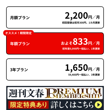
2,200
円／月
月額プラン
初回登録は初月300円、1カ月更新
オススメ！期間限定
833
およそ
円／月
年額プラン
初年度9,999円一括払い、1年更新
1,650
円／月
3年プラン
59,400円一括払い、3年更新