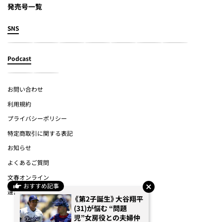
発売号一覧
SNS
Podcast
お問い合わせ
利用規約
プライバシーポリシー
特定商取引に関する表記
お知らせ
よくあるご質問
文春オンライン
おすすめ記事
運営会社
《第2子誕生》大谷翔平
(31)が悩む “問題
(c) Bungeishunju Ltd.
児”女房役との夫婦仲