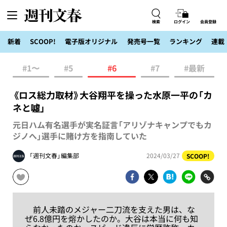
検索
ログイン
会員登録
新着
SCOOP!
電子版オリジナル
発売号一覧
ランキング
連載
#1〜
#5
#6
#7
#最新
《ロス総力取材》大谷翔平を操った水原一平の「カ
ネと噓」
元日ハム有名選手が実名証言「アリゾナキャンプでもカ
ジノへ」選手に賭け方を指南していた
「週刊文春」編集部
2024/03/27
SCOOP!
前人未踏のメジャー二刀流を支えた男は、な
ぜ6.8億円を熔かしたのか。大谷は本当に何も知