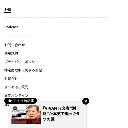
SNS
Podcast
お問い合わせ
利用規約
プライバシーポリシー
特定商取引に関する表記
お知らせ
よくあるご質問
文春オンライン
おすすめ記事
運営会社
「VIVANT」文春"別
班"が本気で追った9
(c) Bungeishunju Ltd.
つの謎