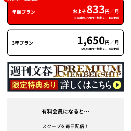
833
およそ
円／月
年額プラン
初年度9,999円一括払い、1年更新
1,650
円／月
3年プラン
59,400円一括払い、3年更新
有料会員になると…
スクープを毎日配信！