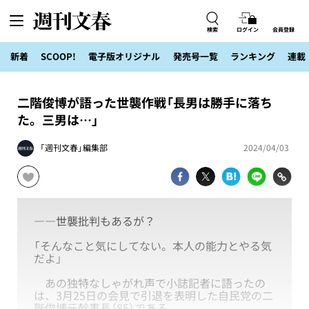
検索
ログイン
会員登録
新着
SCOOP!
電子版オリジナル
発売号一覧
ランキング
連載
二階俊博が語った世襲作戦「長男は勝手に落ち
た。三男は…」
「週刊文春」編集部
2024/04/03
――世襲批判もあるが？
「そんなこと気にしてない。本人の能力とやる気
だよ」
あの独特なしゃがれ声で小誌記者に語ったの
は、3月25日の会見で引退を表明した自民党の二
階俊博元幹事長（85）である。