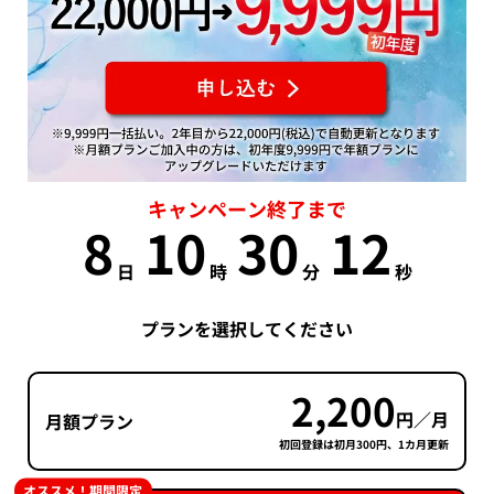
キャンペーン終了まで
8
10
30
11
日
時
分
秒
プランを選択してください
2,200
円／月
月額プラン
初回登録は初月300円、1カ月更新
オススメ！期間限定