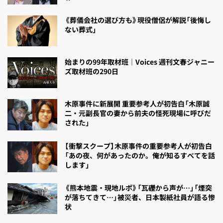
《葬儀会社の選び方も》現役僧侶が解説「後悔し
ない葬式」
始まりの99年取材班｜Voices 週刊文春ジャニー
ズ取材班の290日
木原事件に新展開 重要参考人が初告白「木原誠
二・元副長官の妻から前夫の怪死現場に呼びだ
された」
【衝撃スクープ】木原事件の重要参考人が初告白
「あの夜、何があったのか。俺が知るすべてを話
します」
《熊本地震・現地ルポ》「瓦礫から声が…」「煙突
が落ちてきて…」被災者、日本製紙社員が語る惨
状