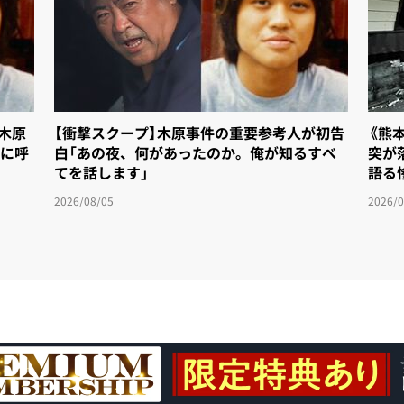
「木原
【衝撃スクープ】木原事件の重要参考人が初告
《熊
に呼
白「あの夜、何があったのか。俺が知るすべ
突が
てを話します」
語る
2026/08/05
2026/0