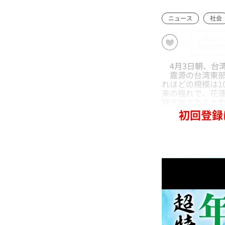
ニュース
社会
4月3日朝、台湾
震源の台湾東部
れほどの規模は1
来の揺れで、花蓮
観光地である太
初回登録