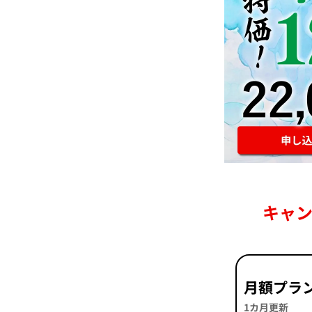
キャ
月額プラ
1カ月更新