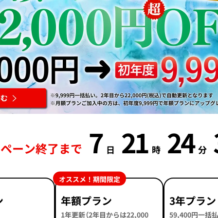
7
21
24
ンペーン終了まで
日
時
分
オススメ！期間限定
ン
年額プラン
3年プラン
1年更新（2年目からは22,000
59,400円一