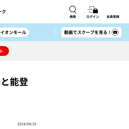
ーク
検索
ログイン
会員登録
#イオンモール
動画でスクープを見る！
≫
震と能登
2024/04/10