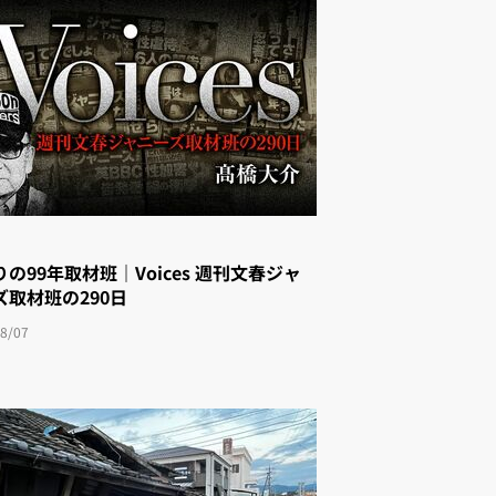
の99年取材班｜Voices 週刊文春ジャ
゙取材班の290日
8/07