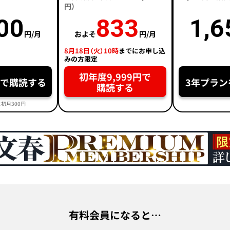
円）
00
833
1,6
円/月
およそ
円/月
8月18日（火）10時
までにお申し込
みの方限定
初年度9,999円で
円で購読する
3年プラン
購読する
初月300円
有料会員になると…