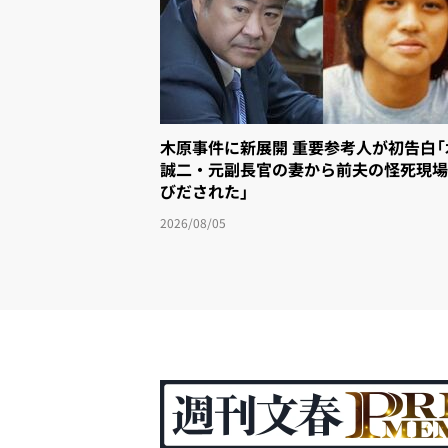
木原事件に新展開 重要参考人が初告白
誠二・元副長官の妻から前夫の怪死現場
びだされた」
2026/08/05