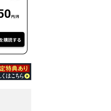
50
円/月
を購読する