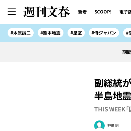
新着
SCOOP!
電子
#木原誠二
#熊本地震
#皇室
#侍ジャパン
#
期間
副総統か
半島地
THIS WEEK
野嶋 剛