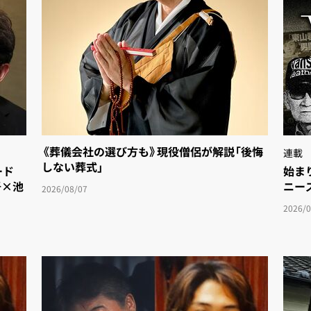
《葬儀会社の選び方も》現役僧侶が解説「後悔
連載
しない葬式」
ド
始まり
吾×池
ニース
2026/08/07
2026/0