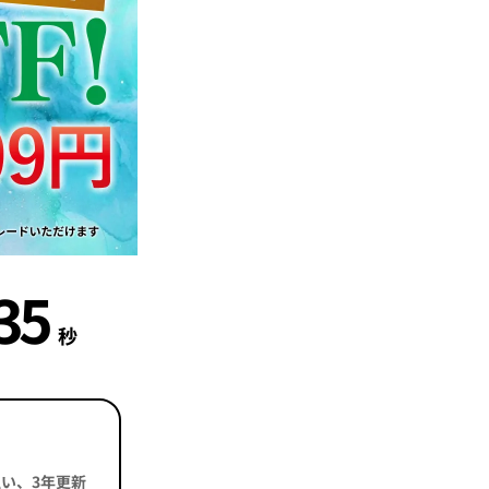
34
秒
括払い、3年更新