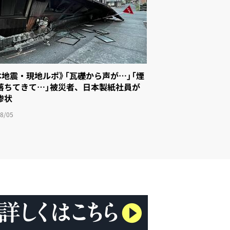
本地震・現地ルポ》「瓦礫から声が…」「煙
落ちてきて…」被災者、日本製紙社員が
惨状
8/05