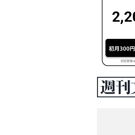
2,2
初月300
初回登録は