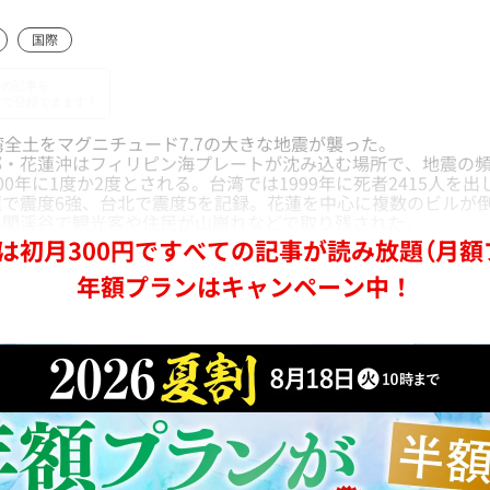
国際
全土をマグニチュード7.7の大きな地震が襲った。
・花蓮沖はフィリピン海プレートが沈み込む場所で、地震の頻
00年に1度か2度とされる。台湾では1999年に死者2415人を
で震度6強、台北で震度5を記録。花蓮を中心に複数のビルが
魯閣渓谷で観光客や住民が山崩れなどで取り残された。
は初月300円ですべての記事が読み放題（月額
年額プランはキャンペーン中！