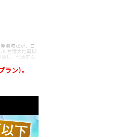
発海域だが、こ
出した台湾大地震以
倒壊し、代表的な
プラン）。