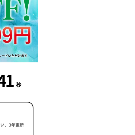
40
秒
括払い、3年更新