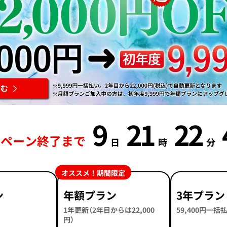
9
21
22
ンペーン終了まで
日
時
分
オススメ！期間限定
ン
年額プラン
3年プラン
1年更新（2年目からは22,000
59,400円一
円）