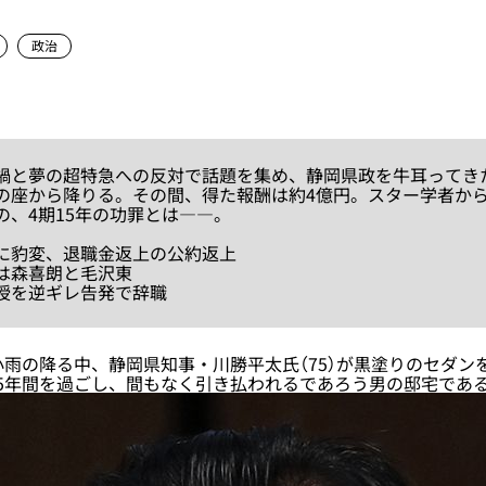
政治
と夢の超特急への反対で話題を集め、静岡県政を牛耳ってき
の座から降りる。その間、得た報酬は約4億円。スター学者か
の、4期15年の功罪とは――。
に豹変、退職金返上の公約返上
は森喜朗と毛沢東
授を逆ギレ告発で辞職
雨の降る中、静岡県知事・川勝平太氏（75）が黒塗りのセダン
5年間を過ごし、間もなく引き払われるであろう男の邸宅であ