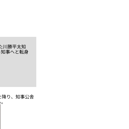
た川勝平太知
ら知事へと転身
を降り、知事公舎
る。