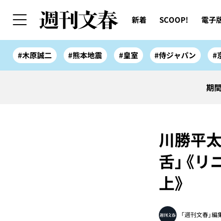
新着
SCOOP!
電子
#木原誠二
#熊本地震
#皇室
#侍ジャパン
#
期間
川勝平太
舌」《リ
上》
「週刊文春」編