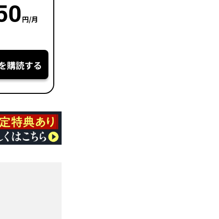
50
円/月
を購読する