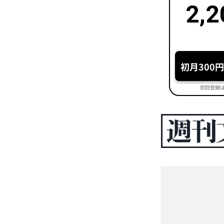
2,2
初月300
初回登録は