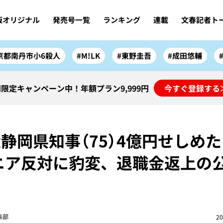
版オリジナル
発売号一覧
ランキング
連載
文春記者ト
京都南丹市小6殺人
#M!LK
#東野圭吾
#成田悠輔
限定キャンペーン中！年額プラン9,999円
今すぐ登録する
静岡県知事（75）4億円せしめた
ニア反対に豹変、退職金返上の
集部
20