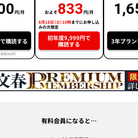
00
833
1,6
円/月
およそ
円/月
8月18日（火）10時
までにお申し込
みの方限定
初年度9,999円で
円で購読する
3年プラン
購読する
初月300円
有料会員になると…