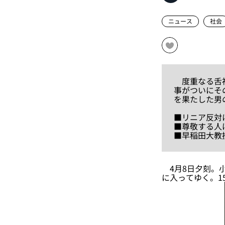
ニュース
社会
度重なる舌禍
事がついにそ
を果たした男
■リニア反対
■尊敬する人
■早稲田大教
4月8日夕刻。小
に入ってゆく。1