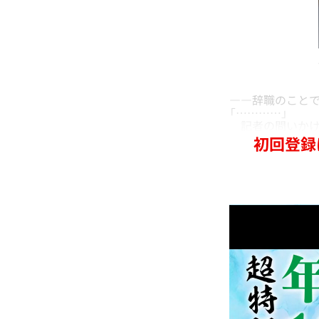
――辞職のこと
「…………」
記者の問いかけ
初回登録