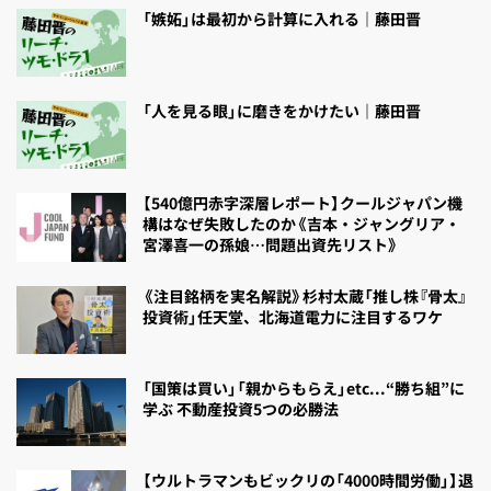
「嫉妬」は最初から計算に入れる｜藤田晋
「人を見る眼」に磨きをかけたい｜藤田晋
【540億円赤字深層レポート】クールジャパン機
構はなぜ失敗したのか《吉本・ジャングリア・
宮澤喜一の孫娘…問題出資先リスト》
《注目銘柄を実名解説》杉村太蔵「推し株『骨太』
投資術」任天堂、北海道電力に注目するワケ
「国策は買い」「親からもらえ」etc...“勝ち組”に
学ぶ 不動産投資5つの必勝法
【ウルトラマンもビックリの「4000時間労働」】退