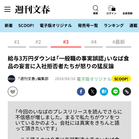
検索
ログイン
会員登録
新着
SCOOP!
電子版オリジナル
発売号一覧
ランキング
連載
#1
#2
#3
#4
#最新
給与3万円ダウンは「一般職の事実誤認」いなば食
品の妄言に入社拒否者たちが怒りの猛反論
電子版オリジナル
「週刊文春」編集部
2024/04/16
SCOOP!
「今回のいなばのプレスリリースを読んでさらに
不信感が増しました。まるで私たちがウソをつ
いているかのよう。会社には真実をきちんと語
って頂きたいです」