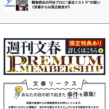
職者続出の円谷プロに“違法リストラ”の疑い
《労基からは是正勧告が》