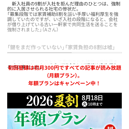
新入社員の9割が入社を拒んだ理由のひとつは、強制
的に入居させられる社宅の惨状だ。
「募集段階では家賃補助8割を謳い手厚い福利厚生を強
調していたのですが、いざ入社の段階になると、会社
が借り上げている古い一軒家で共同生活を送ることを
強制されました」（Aさん）
「鍵をまだ作っていない」「家賃負担の8割は嘘」
そのシェアハウスとして案内された建物は悲惨極ま
るボロ家だった。
初回登録は初月300円ですべての記事が読み放題
（月額プラン）。
年額プランはキャンペーン中！