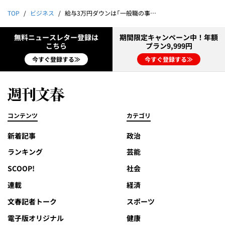
TOP
ビジネス
給与3万円ダウンは「一般職の事実誤認」いなば食品の妄言に入社拒否者たちが怒りの猛反論
無料ニュースレター登録は
期間限定キャンペーン中！年額
こちら
プラン9,999円
今すぐ登録する≫
今すぐ登録する≫
コンテンツ
カテゴリ
新着記事
政治
ランキング
芸能
SCOOP!
社会
連載
経済
文春記者トーク
スポーツ
電子版オリジナル
健康