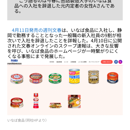
こう語るのは今春に缶詰製造大手のいなば食
品への入社を辞退した元内定者の女性Aさんであ
る。
4月11日発売の週刊文春
は、いなば食品に入社し、静
岡で勤務することとなった一般職の新入社員の9割が相
次いで入社を辞退したことを詳報した。4月10日に公開
された文春オンラインのスクープ速報は、大きな反響
を呼び、いなば食品のホームページが一時繋がりにく
くなる事態にまで発展した。
いなば食品（同社HPより）