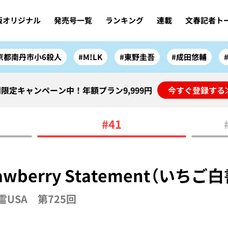
版オリジナル
発売号一覧
ランキング
連載
文春記者ト
京都南丹市小6殺人
#M!LK
#東野圭吾
#成田悠輔
限定キャンペーン中！年額プラン9,999円
今すぐ登録する
#41
rawberry Statement（いちご
USA 第725回