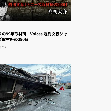
の99年取材班｜Voices 週刊文春ジャ
゙取材班の290日
8/07