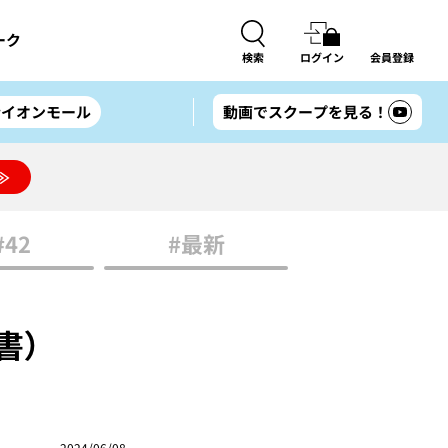
ーク
検索
ログイン
会員登録
#イオンモール
動画でスクープを見る！
≫
#42
#最新
白書）
2024/06/08