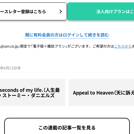
ースレター登録はこちら
法人向けプランはこ
既に有料会員の方はログインして続きを読む
jisan.co.jp」限定で「電子版＋雑誌プラン」がございます。ご希望の方は
こちらから
24年6月13日号
 seconds of my life.（人生最
Appeal to Heaven（天に訴
by ストーミー・ダニエルズ
この連載の記事一覧を見る