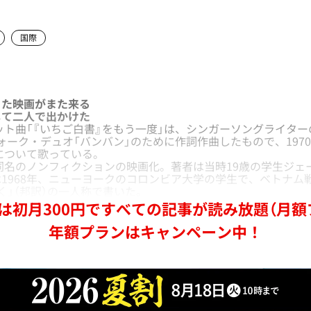
国際
た映画がまた来る
て二人で出かけた
ット曲「『いちご白書』をもう一度」は、シンガーソングライター
ォーク・デュオ「バンバン」のために作詞作曲したもので、197
について歌っている。
同名のノンフィクションの映画化。著者は当時19歳の学生ジェ
1968年、ニューヨークのコロンビア大学の学生で、ベトナム
く」（邦訳）の一人称で書いた。
は初月300円ですべての記事が読み放題（月額
年額プランはキャンペーン中！