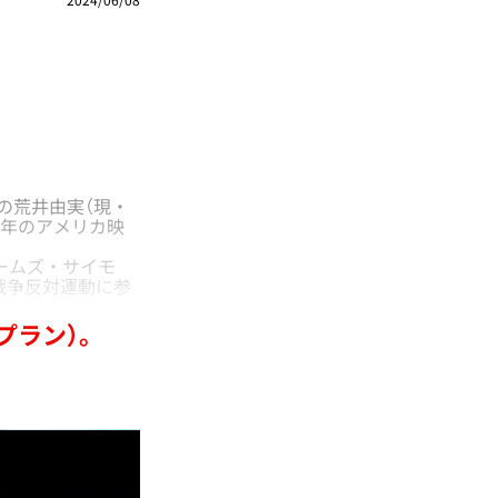
の荒井由実（現・
0年のアメリカ映
ームズ・サイモ
戦争反対運動に参
プラン）。