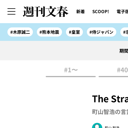
新着
SCOOP!
電子
#木原誠二
#熊本地震
#皇室
#侍ジャパン
#
期間
#1〜
#40
The St
町山智浩の言霊
町山 智浩