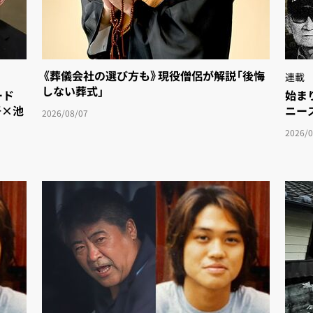
《葬儀会社の選び方も》現役僧侶が解説「後悔
連載
しない葬式」
ド
始まり
吾×池
ニース
2026/08/07
2026/0