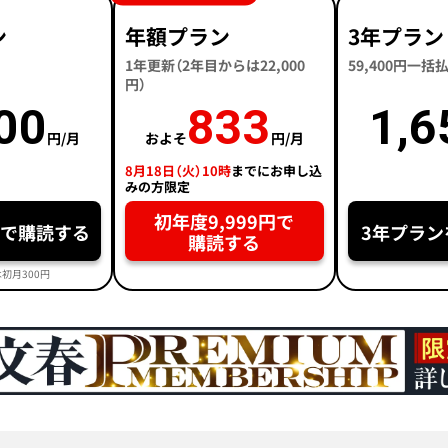
ン
年額プラン
3年プラン
1年更新（2年目からは22,000
59,400円一
円）
00
833
1,6
円/月
およそ
円/月
8月18日（火）10時
までにお申し込
みの方限定
初年度9,999円で
円で購読する
3年プラン
購読する
初月300円