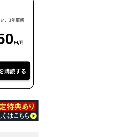
括払い、3年更新
50
円/月
を購読する