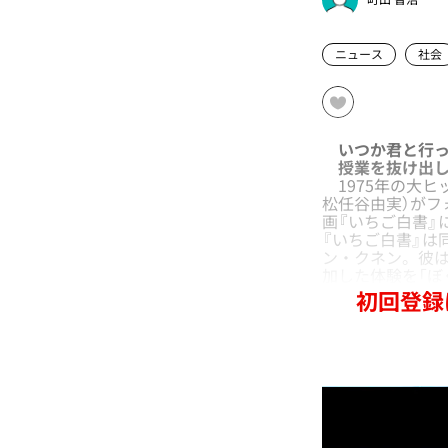
ニュース
社会
いつか君と行っ
授業を抜け出し
1975年の大ヒ
松任谷由実）がフ
画『いちご白書』
『いちご白書』は
ン・クネン。彼は
加した体験を「ぼ
初回登録