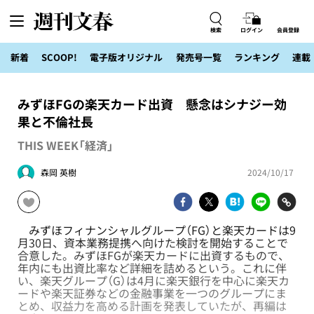
検索
ログイン
会員登録
新着
SCOOP!
電子版オリジナル
発売号一覧
ランキング
連載
みずほFGの楽天カード出資 懸念はシナジー効
果と不倫社長
THIS WEEK「経済」
森岡 英樹
2024/10/17
みずほフィナンシャルグループ（FG）と楽天カードは9
月30日、資本業務提携へ向けた検討を開始することで
合意した。みずほFGが楽天カードに出資するもので、
年内にも出資比率など詳細を詰めるという。これに伴
い、楽天グループ（G）は4月に楽天銀行を中心に楽天カ
ードや楽天証券などの金融事業を一つのグループにま
とめ、収益力を高める計画を発表していたが、再編は