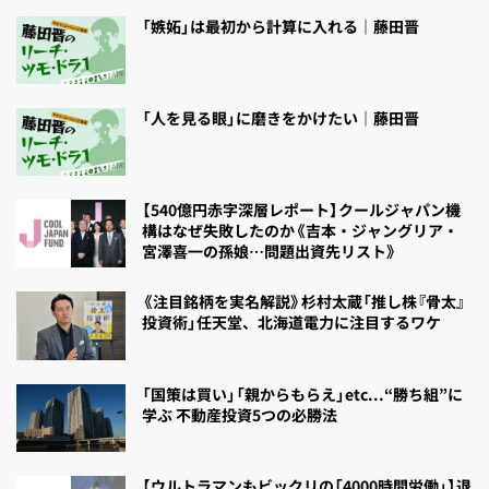
「嫉妬」は最初から計算に入れる｜藤田晋
「人を見る眼」に磨きをかけたい｜藤田晋
【540億円赤字深層レポート】クールジャパン機
構はなぜ失敗したのか《吉本・ジャングリア・
宮澤喜一の孫娘…問題出資先リスト》
《注目銘柄を実名解説》杉村太蔵「推し株『骨太』
投資術」任天堂、北海道電力に注目するワケ
「国策は買い」「親からもらえ」etc...“勝ち組”に
学ぶ 不動産投資5つの必勝法
【ウルトラマンもビックリの「4000時間労働」】退