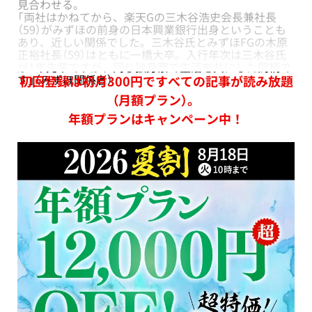
見合わせる。
「両社はかねてから、楽天Gの三木谷浩史会長兼社長
（59）がみずほの前身の日本興業銀行出身ということも
あり、近しい関係でした。三木谷氏とみずほFGの木原
正裕社長（59）はともに一橋大卒。入行年次は三木谷氏
が1年先輩ですが、同じ独身寮で生活を共にした間柄で
す」（みずほ関係者）
初回登録は初月300円ですべての記事が読み放題
（月額プラン）。
年額プランはキャンペーン中！