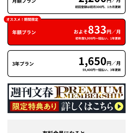
円／月
月額プラン
初回登録は初月300円、1カ月更新
オススメ！期間限定
833
およそ
円／月
年額プラン
初年度9,999円一括払い、1年更新
1,650
円／月
3年プラン
59,400円一括払い、3年更新