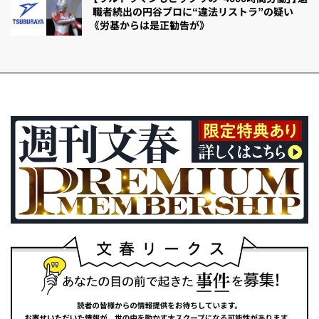
職者続出の円谷プロに“違法リストラ”の疑い
《労基からは是正勧告が》