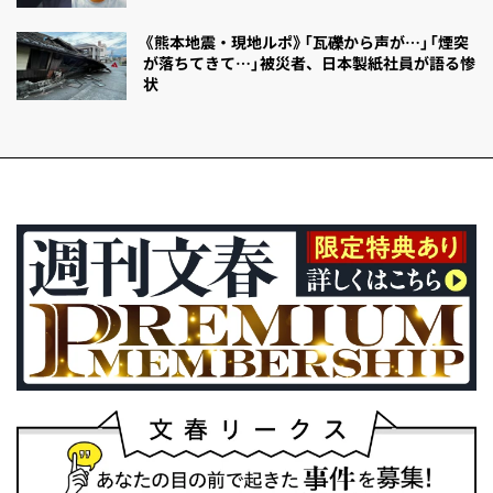
《熊本地震・現地ルポ》「瓦礫から声が…」「煙突
が落ちてきて…」被災者、日本製紙社員が語る惨
状