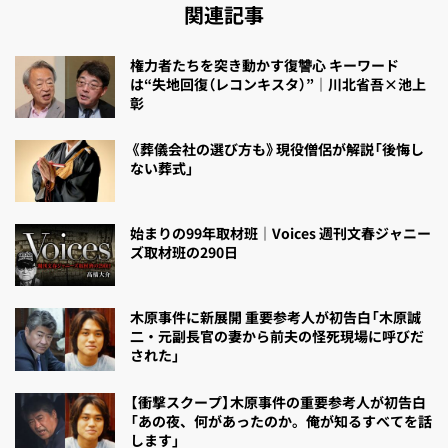
関連記事
権力者たちを突き動かす復讐心 キーワード
は“失地回復（レコンキスタ）”｜川北省吾×池上
彰
《葬儀会社の選び方も》現役僧侶が解説「後悔し
ない葬式」
始まりの99年取材班｜Voices 週刊文春ジャニー
ズ取材班の290日
木原事件に新展開 重要参考人が初告白「木原誠
二・元副長官の妻から前夫の怪死現場に呼びだ
された」
【衝撃スクープ】木原事件の重要参考人が初告白
「あの夜、何があったのか。俺が知るすべてを話
します」