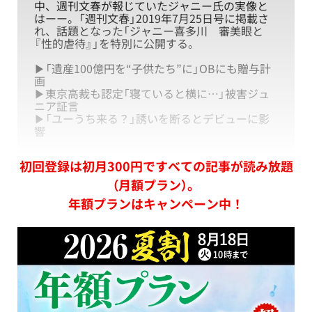
中、週刊文春が報じていたジャニー氏の実像と
はーー。「週刊文春」2019年7月25日号に掲載さ
れ、話題となった「ジャニー喜多川 審美眼と
『性的虐待』」を特別に公開する。
▶「遺産100億円を“子供たち”に」OBにも贈与計
画
▶東京高裁も認定「寝ていると横に…」被害ジュ
ニア証言
▶「ユーうち来る？」誘いを断るとデビューに影
響
初回登録は初月300円ですべての記事が読み放題
（月額プラン）。
年額プランはキャンペーン中！