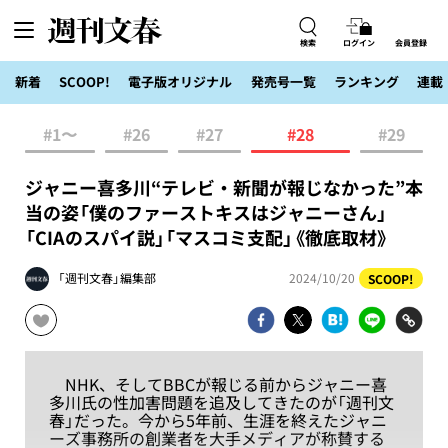
検索
ログイン
会員登録
新着
SCOOP!
電子版オリジナル
発売号一覧
ランキング
連載
#1〜
#26
#27
#28
#29
ジャニー喜多川“テレビ・新聞が報じなかった”本
当の姿「僕のファーストキスはジャニーさん」
「CIAのスパイ説」「マスコミ支配」《徹底取材》
「週刊文春」編集部
2024/10/20
SCOOP!
NHK、そしてBBCが報じる前からジャニー喜
多川氏の性加害問題を追及してきたのが「週刊文
春」だった。今から5年前、生涯を終えたジャニ
ーズ事務所の創業者を大手メディアが称賛する