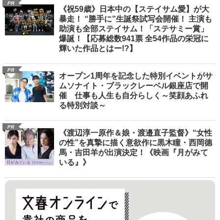
PR
《祝59歳》日本中の【ステイサム愛】が大
暴走！ “勝手に”生誕祭試写会開催！ 主演も
助演も全部ステイサム！「ステサミー賞」
爆誕！【応募総数941票 全54作品の栄冠に
輝いた作品とはー!?】
PR
オープン1周年を記念した特別イベントがサ
ムソナイト・ブラックレーベル銀座店で開
催 仕事も人生も自分らしく～笑顔あふれ
る特別対談～
PR
《渡辺淳一原作＆娘・渡邉直子監督》“女性
の性”を真摯に描く意欲作に黒木瞳・西岡德
馬・吉田羊が出演決定！《映画『月がみて
いる』》