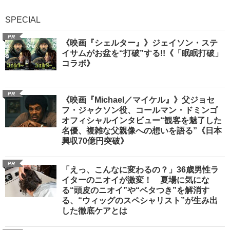
SPECIAL
PR
《映画『シェルター』》ジェイソン・ステ
イサムがお盆を“打破”する!!《「眠眠打破」
コラボ》
PR
《映画『Michael／マイケル』》父ジョセ
フ・ジャクソン役、コールマン・ドミンゴ
オフィシャルインタビュー“観客を魅了した
名優、複雑な父親像への想いを語る”《日本
興収70億円突破》
PR
「えっ、こんなに変わるの？」36歳男性ラ
イターのニオイが激変！ 夏場に気にな
る“頭皮のニオイ”や“ベタつき”を解消す
る、“ウィッグのスペシャリスト”が生み出
した徹底ケアとは