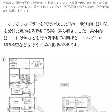
大病院と同等の医療を地域の方に提供したいという院長の想いから導入が実現
した3.0テスラのMRI。重さは10トンに及び、設置場所や搬入経路は、設計段階
から慎重に検討した
さまざまなプランを試行錯誤した結果、最終的には用途
を分けた建物を2棟建てる案に落ち着きました。具体的に
は、主に診療などを行う2階建ての南棟と、リハビリや
MRI検査などを行う平屋の北棟の2棟です。