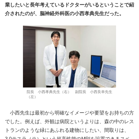
業したいと長年考えているドクターがいるということで紹
介されたのが、脳神経外科医の小西孝典先生だった。
院長 小西孝典先生（右） 副院長 小西良幸先生
（左）
小西先生は最初から明確なイメージや要望をお持ちの方
でした。例えば、外観は病院というよりは、森の中のレス
トランのような緑にあふれる建物にしたい、間取りは、
3.0テスラ（※）という超高性能のMRIを設置できるスペ