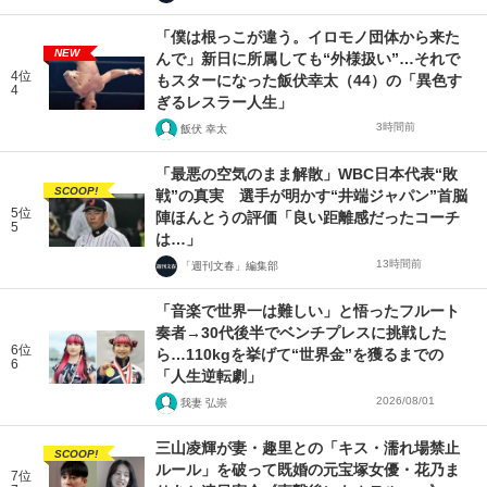
「僕は根っこが違う。イロモノ団体から来た
NEW
んで」新日に所属しても“外様扱い”…それで
4位
もスターになった飯伏幸太（44）の「異色す
4
ぎるレスラー人生」
3時間前
飯伏 幸太
「最悪の空気のまま解散」WBC日本代表“敗
SCOOP!
戦”の真実 選手が明かす“井端ジャパン”首脳
5位
陣ほんとうの評価「良い距離感だったコーチ
5
は…」
13時間前
「週刊文春」編集部
「音楽で世界一は難しい」と悟ったフルート
奏者→30代後半でベンチプレスに挑戦した
6位
ら…110kgを挙げて“世界金”を獲るまでの
6
「人生逆転劇」
2026/08/01
我妻 弘崇
三山凌輝が妻・趣里との「キス・濡れ場禁止
SCOOP!
ルール」を破って既婚の元宝塚女優・花乃ま
7位