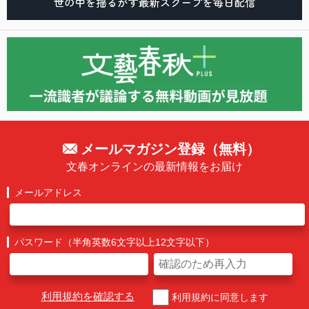
メールマガジン登録（無料）
文春オンラインの最新情報をお届け
メールアドレス
パスワード（半角英数6文字以上12文字以下）
利用規約を確認する
利用規約に同意します