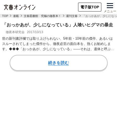
電子版TOP
メニュー
TOP
連載
文春図書館 究極の徹夜本！
週刊文春
「おっかあが、少しになっ
「おっかあが、少しになっている」人喰いヒグマの暴走
徹夜本研究会
2017/10/13
世の新刊書評欄では取り上げられない、5年前・10年前の傑作、あるいは
スルーされてしまった傑作から、徹夜必至の面白本を、熱くお勧めしま
す。◆◆◆「おっかあが、少しになっている」――それは、遺体と呼ぶに
は余りにも無残な…
続きを読む