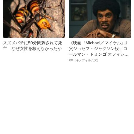
スズメバチに50分間刺されて死
《映画『Michael／マイケル』》
亡 なぜ女性を救えなかったか
父ジョセフ・ジャクソン役、コ
ールマン・ドミンゴ オフィシャ
ルインタビュー“観客を魅了した
PR（キノフィルムズ）
名優、複雑な父親像への想いを
語る”《日本興収70億円突破》