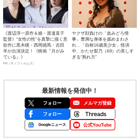
《渡辺淳一原作＆娘・渡邉直子
ヤクザ顔負けの「血みどろ情
監督》“女性の性”を真摯に描く意
事」豊満な身体を舐めまわさ
欲作に黒木瞳・西岡德馬・吉田
れ…「自称16歳美少女」怪演
羊が出演決定！《映画『月がみ
中、かたせ梨乃（69）の美しす
ている』》
ぎる“熟れ方”
PR（キノフィルムズ）
最新情報を発信中！
フォロー
メルマガ登録
フォロー
公式YouTube
Googleニュース