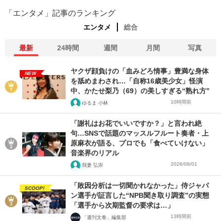
「エンタメ」記事のランキング
エンタメ
総合
最新
24時間
週間
月間
写真
ヤクザ顔負けの「血みどろ情事」豊満な身体
NEW
を舐めまわされ…「自称16歳美少女」怪演
中、かたせ梨乃（69）の美しすぎる“熟れ方”
10時間前
ゆるま 小林
「謝礼はお花でいいですか？」と言われ絶
句…SNSで話題のマッスルフルート奏者・上
原麻衣が語る、プロでも「食べていけない」
音楽界のリアル
2026/08/01
我妻 弘崇
「敗因分析は一切聞かれなかった」侍ジャパ
SCOOP!
ン選手が証言した“NPB聞き取り調査”の実態
「選手から次期監督の要求は…」
13時間前
「週刊文春」編集部