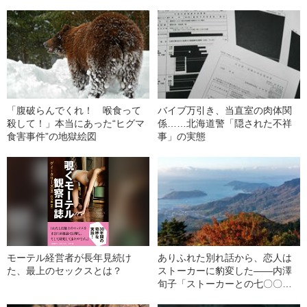
悲劇”
「腹破らんでくれ！ 喉食って
バイブ万引き、当直室の肉体関
殺して！」本当にあった“ヒグマ
係……北海道警「隠された不祥
食害事件”の地獄絵図
事」の実態
モーテル経営者が長年見続け
ありふれた別れ話から、恋人は
た、最上のセックスとは？
ストーカーに豹変した――内澤
旬子「ストーカーとの七〇〇日
戦争」