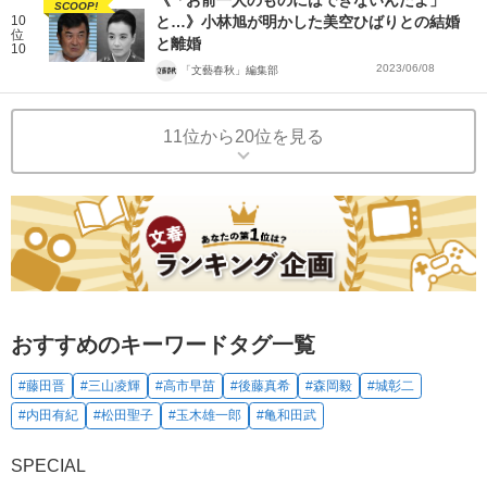
《「お前一人のものにはできないんだよ」
SCOOP!
10
と…》小林旭が明かした美空ひばりとの結婚
位
と離婚
10
2023/06/08
「文藝春秋」編集部
11位から20位を見る
おすすめのキーワードタグ一覧
#藤田晋
#三山凌輝
#高市早苗
#後藤真希
#森岡毅
#城彰二
#内田有紀
#松田聖子
#玉木雄一郎
#亀和田武
SPECIAL