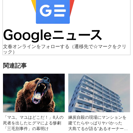
文春オンラインをフォローする
（遷移先で☆マークをクリ
ック）
関連記事
「マユ。マユはどこだ！」8人の
練炭自殺の現場にマンションを
死者を出したヒグマによる惨劇
建てたらやっぱりヤバかった
「三毛別事件」の幕明け
大島てるが語る“あるオーナーの