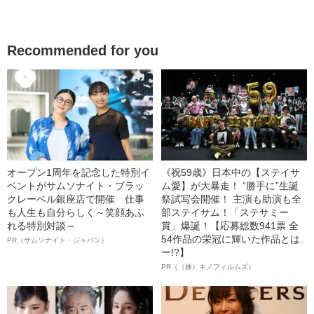
Recommended for you
オープン1周年を記念した特別イ
《祝59歳》日本中の【ステイサ
ベントがサムソナイト・ブラッ
ム愛】が大暴走！ “勝手に”生誕
クレーベル銀座店で開催 仕事
祭試写会開催！ 主演も助演も全
も人生も自分らしく～笑顔あふ
部ステイサム！「ステサミー
れる特別対談～
賞」爆誕！【応募総数941票 全
54作品の栄冠に輝いた作品とは
PR（サムソナイト・ジャパン）
ー!?】
PR（（株）キノフィルムズ）