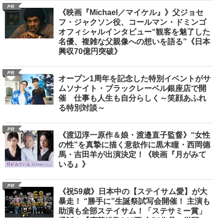
PR
《映画『Michael／マイケル』》父ジョセ
フ・ジャクソン役、コールマン・ドミンゴ
オフィシャルインタビュー“観客を魅了した
名優、複雑な父親像への想いを語る”《日本
興収70億円突破》
PR
オープン1周年を記念した特別イベントがサ
ムソナイト・ブラックレーベル銀座店で開
催 仕事も人生も自分らしく～笑顔あふれ
る特別対談～
PR
《渡辺淳一原作＆娘・渡邉直子監督》“女性
の性”を真摯に描く意欲作に黒木瞳・西岡德
馬・吉田羊が出演決定！《映画『月がみて
いる』》
PR
《祝59歳》日本中の【ステイサム愛】が大
暴走！ “勝手に”生誕祭試写会開催！ 主演も
助演も全部ステイサム！「ステサミー賞」