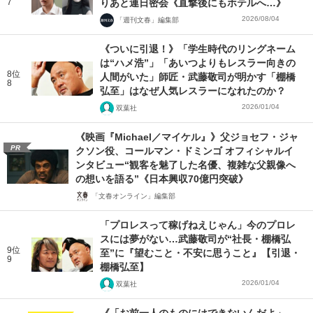
7
りあと連日密会《直撃後にもホテルへ…》
2026/08/04
「週刊文春」編集部
《ついに引退！》「学生時代のリングネーム
は“ハメ浩”」「あいつよりもレスラー向きの
8位
人間がいた」師匠・武藤敬司が明かす「棚橋
8
弘至」はなぜ人気レスラーになれたのか？
2026/01/04
双葉社
《映画『Michael／マイケル』》父ジョセフ・ジャ
PR
クソン役、コールマン・ドミンゴ オフィシャルイ
ンタビュー“観客を魅了した名優、複雑な父親像へ
の想いを語る”《日本興収70億円突破》
「文春オンライン」編集部
「プロレスって稼げねえじゃん」今のプロレ
スには夢がない…武藤敬司が“社長・棚橋弘
9位
至”に『望むこと・不安に思うこと』【引退・
9
棚橋弘至】
2026/01/04
双葉社