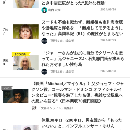
6
とき中居正広がとった“意外な行動”
2024/09/29
山内 宏泰
ヌードも不倫も厭わず、離婚後も市川海老蔵
や勝地涼と浮名を…「離婚してモテるように
7位
7
なった」高岡早紀（51）の魔性がとまらない
2024/07/29
「週刊文春」編集部
「ジャニーさんがお尻に自分でクリームを塗
SCOOP!
って…」元ジャニーズJr. 石丸志門氏が求めら
8位
8
れたおぞましい性行為
2023/06/28
「週刊文春」編集部
《映画『Michael／マイケル』》父ジョセフ・ジャ
PR
クソン役、コールマン・ドミンゴ オフィシャルイ
ンタビュー“観客を魅了した名優、複雑な父親像へ
の想いを語る”《日本興収70億円突破》
「文春オンライン」編集部
体重30キロ→200キロ、男友達から「もった
いない」と…インフルエンサー・ゆりん