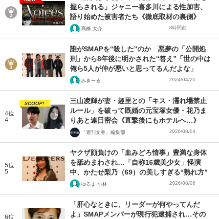
握らされる」ジャニー喜多川による性加害、
語り始めた被害者たち《徹底取材の裏側》
8時間前
髙橋 大介
誰がSMAPを“殺した”のか 悪夢の「公開処
刑」から8年後に明かされた“答え”「世の中は
俺ら5人が仲が悪いと思ってるんだよな」
2024/04/20
みきーる
三山凌輝が妻・趣里との「キス・濡れ場禁止
SCOOP!
ルール」を破って既婚の元宝塚女優・花乃ま
4位
4
りあと連日密会《直撃後にもホテルへ…》
2026/08/04
「週刊文春」編集部
ヤクザ顔負けの「血みどろ情事」豊満な身体
を舐めまわされ…「自称16歳美少女」怪演
5位
5
中、かたせ梨乃（69）の美しすぎる“熟れ方”
2026/08/06
ゆるま 小林
「肝心なときに、リーダーが何やってんだ
よ」SMAPメンバーが現行犯逮捕され…その
6位