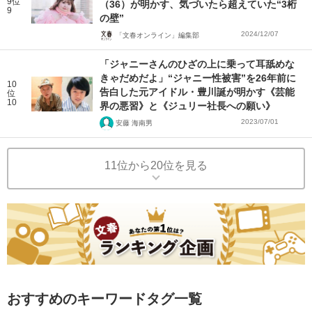
9位
（36）が明かす、気づいたら超えていた“3桁
9
の壁”
2024/12/07
「文春オンライン」編集部
「ジャニーさんのひざの上に乗って耳舐めな
きゃだめだよ」“ジャニー性被害”を26年前に
10
告白した元アイドル・豊川誕が明かす《芸能
位
10
界の悪習》と《ジュリー社長への願い》
2023/07/01
安藤 海南男
11位から20位を見る
おすすめのキーワードタグ一覧