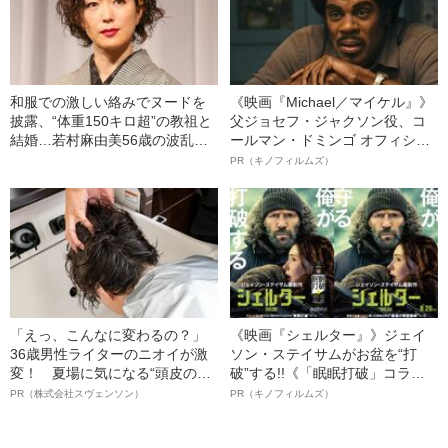
和服での激しい絡みでヌードを
《映画『Michael／マイケル』》
披露、“体重150キロ超”の教祖と
父ジョセフ・ジャクソン役、コ
結婚…若村麻由美56歳の波乱万
ールマン・ドミンゴ オフィシャ
丈
ルインタビュー“観客を魅了した
PR（キノフィルムズ）
名優、複雑な父親像への想いを
語る”《日本興収70億円突破》
「えっ、こんなに変わるの？」
《映画『シェルター』》ジェイ
36歳男性ライターのニオイが激
ソン・ステイサムがお盆を“打
変！ 夏場に気になる“頭皮のニ
破”する!!《「眠眠打破」コラ
オイ”や“ベタつき”を解消す
ボ》
PR（株式会社スヴェンソン）
PR（キノフィルムズ）
る、“ウィッグのスペシャリス
ト”が生み出した徹底ケアとは