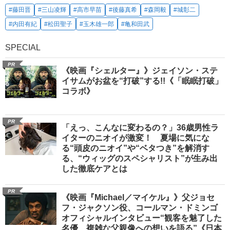
#藤田晋
#三山凌輝
#高市早苗
#後藤真希
#森岡毅
#城彰二
#内田有紀
#松田聖子
#玉木雄一郎
#亀和田武
SPECIAL
PR
《映画『シェルター』》ジェイソン・ステ
イサムがお盆を“打破”する!!《「眠眠打破」
コラボ》
PR
「えっ、こんなに変わるの？」36歳男性ラ
イターのニオイが激変！ 夏場に気にな
る“頭皮のニオイ”や“ベタつき”を解消す
る、“ウィッグのスペシャリスト”が生み出
した徹底ケアとは
PR
《映画『Michael／マイケル』》父ジョセ
フ・ジャクソン役、コールマン・ドミンゴ
オフィシャルインタビュー“観客を魅了した
名優、複雑な父親像への想いを語る”《日本