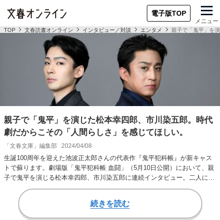
電子版TOP
メニュー
TOP
文春読書オンライン
インタビュー／対談
エンタメ
親子で「鬼平」を演
親子で「鬼平」を演じた松本幸四郎、市川染五郎。時代
劇だからこその「人間らしさ」を感じてほしい。
「文春文庫」編集部
2024/04/08
生誕100周年を迎えた池波正太郎さんの代表作『鬼平犯科帳』が新キャス
トで蘇ります。劇場版「鬼平犯科帳 血闘」（5月10日公開）において、親
子で鬼平を演じる松本幸四郎、市川染五郎に連続インタビュー。二人に時
代劇、エン…
続きを読む