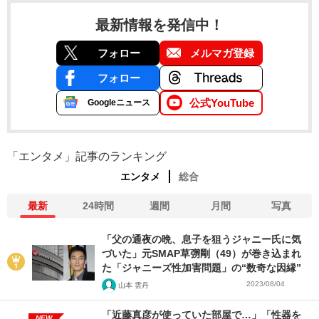
最新情報を発信中！
フォロー
メルマガ登録
フォロー
公式YouTube
Googleニュース
「エンタメ」記事のランキング
エンタメ
総合
最新
24時間
週間
月間
写真
「父の通夜の晩、息子を狙うジャニー氏に気
づいた」元SMAP草彅剛（49）が巻き込まれ
た「ジャニーズ性加害問題」の“数奇な因縁”
2023/08/04
山本 雲丹
「近藤真彦が使っていた部屋で…」「性器を
NEW