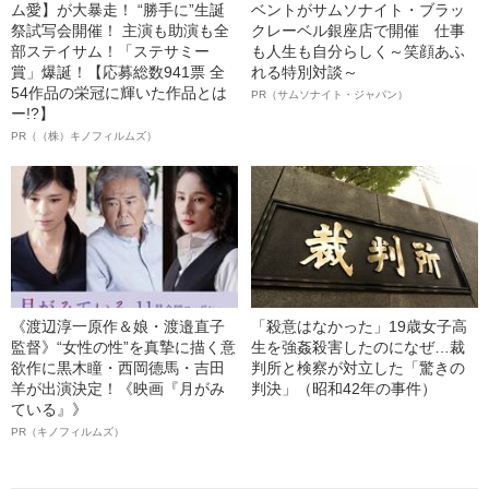
ム愛】が大暴走！ “勝手に”生誕
ベントがサムソナイト・ブラッ
祭試写会開催！ 主演も助演も全
クレーベル銀座店で開催 仕事
部ステイサム！「ステサミー
も人生も自分らしく～笑顔あふ
賞」爆誕！【応募総数941票 全
れる特別対談～
54作品の栄冠に輝いた作品とは
PR（サムソナイト・ジャパン）
ー!?】
PR（（株）キノフィルムズ）
《渡辺淳一原作＆娘・渡邉直子
「殺意はなかった」19歳女子高
監督》“女性の性”を真摯に描く意
生を強姦殺害したのになぜ…裁
欲作に黒木瞳・西岡德馬・吉田
判所と検察が対立した「驚きの
羊が出演決定！《映画『月がみ
判決」（昭和42年の事件）
ている』》
PR（キノフィルムズ）