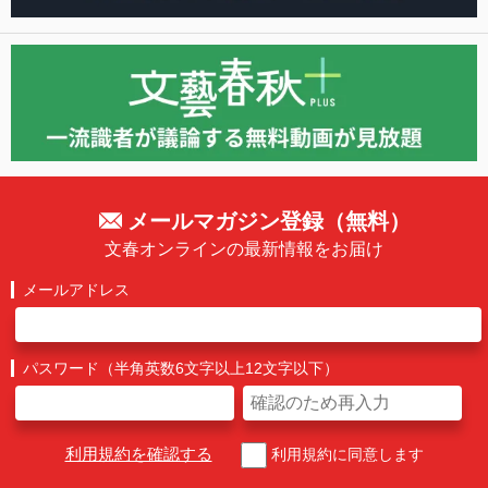
メールマガジン登録（無料）
文春オンラインの最新情報をお届け
メールアドレス
パスワード（半角英数6文字以上12文字以下）
利用規約を確認する
利用規約に同意します