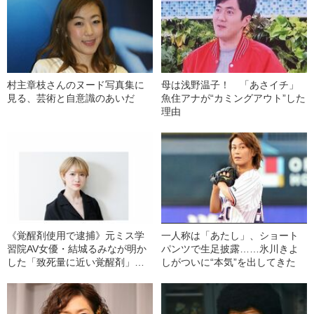
村主章枝さんのヌード写真集に
母は浅野温子！ 「あさイチ」
見る、芸術と自意識のあいだ
魚住アナが“カミングアウト”した
理由
《覚醒剤使用で逮捕》元ミス学
一人称は「あたし」、ショート
習院AV女優・結城るみなが明か
パンツで生足披露……氷川きよ
した「致死量に近い覚醒剤」を
しがついに“本気”を出してきた
使用していた“きっかけ”と”ある
男との出会い”