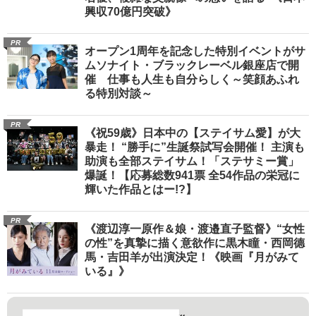
興収70億円突破》
PR
オープン1周年を記念した特別イベントがサ
ムソナイト・ブラックレーベル銀座店で開
催 仕事も人生も自分らしく～笑顔あふれ
る特別対談～
PR
《祝59歳》日本中の【ステイサム愛】が大
暴走！ “勝手に”生誕祭試写会開催！ 主演も
助演も全部ステイサム！「ステサミー賞」
爆誕！【応募総数941票 全54作品の栄冠に
輝いた作品とはー!?】
PR
《渡辺淳一原作＆娘・渡邉直子監督》“女性
の性”を真摯に描く意欲作に黒木瞳・西岡德
馬・吉田羊が出演決定！《映画『月がみて
いる』》