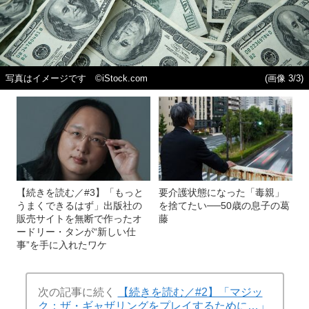
写真はイメージです ©iStock.com
(画像 3/3)
【続きを読む／#3】「もっと
要介護状態になった「毒親」
うまくできるはず」出版社の
を捨てたい──50歳の息子の葛
販売サイトを無断で作ったオ
藤
ードリー・タンが“新しい仕
事”を手に入れたワケ
次の記事に続く
【続きを読む／#2】「マジッ
ク：ザ・ギャザリングをプレイするために…」