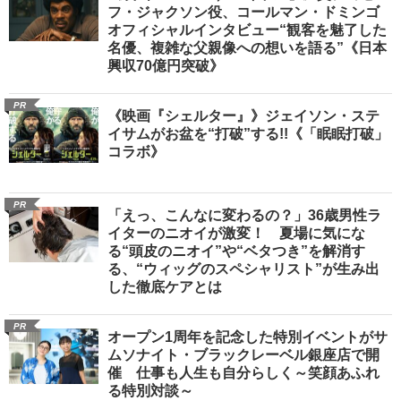
フ・ジャクソン役、コールマン・ドミンゴ
オフィシャルインタビュー“観客を魅了した
名優、複雑な父親像への想いを語る”《日本
興収70億円突破》
PR
《映画『シェルター』》ジェイソン・ステ
イサムがお盆を“打破”する!!《「眠眠打破」
コラボ》
PR
「えっ、こんなに変わるの？」36歳男性ラ
イターのニオイが激変！ 夏場に気にな
る“頭皮のニオイ”や“ベタつき”を解消す
る、“ウィッグのスペシャリスト”が生み出
した徹底ケアとは
PR
オープン1周年を記念した特別イベントがサ
ムソナイト・ブラックレーベル銀座店で開
催 仕事も人生も自分らしく～笑顔あふれ
る特別対談～