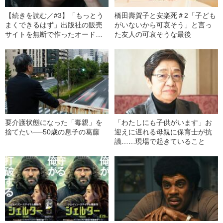
【続きを読む／#3】「もっとう
橋田壽賀子と安楽死＃2「子ども
まくできるはず」出版社の販売
がいないから可哀そう」と言っ
サイトを無断で作ったオードリ
た友人の可哀そうな最後
ー・タンが“新しい仕事”を手に入
れたワケ
要介護状態になった「毒親」を
「わたしにも子供がいます」お
捨てたい──50歳の息子の葛藤
迎えに遅れる母親に保育士が抗
議……現場で起きていること