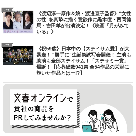
PR
《渡辺淳一原作＆娘・渡邉直子監督》“女性
の性”を真摯に描く意欲作に黒木瞳・西岡德
馬・吉田羊が出演決定！《映画『月がみて
いる』》
PR
《祝59歳》日本中の【ステイサム愛】が大
暴走！ “勝手に”生誕祭試写会開催！ 主演も
助演も全部ステイサム！「ステサミー賞」
爆誕！【応募総数941票 全54作品の栄冠に
輝いた作品とはー!?】