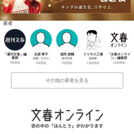
著者
「週刊文春」編
水原 希子
成田 悠輔
ドリヤス工場
「文春オンライ
集部
ン」編集部
俳優・モデル
経済学者
漫画家
7時間前
14時間前
7時間前
7時間前
13時間前
その他の著者を見る