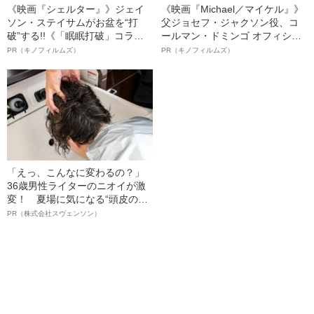
《映画『シェルター』》ジェイ
《映画『Michael／マイケル』》
ソン・ステイサムがお盆を“打
父ジョセフ・ジャクソン役、コ
破”する!!《「眠眠打破」コラ
ールマン・ドミンゴ オフィシャ
ボ》
ルインタビュー“観客を魅了した
PR（キノフィルムズ）
PR（キノフィルムズ）
名優、複雑な父親像への想いを
語る”《日本興収70億円突破》
「えっ、こんなに変わるの？」
36歳男性ライターのニオイが激
変！ 夏場に気になる“頭皮のニ
オイ”や“ベタつき”を解消す
PR（株式会社スヴェンソン）
る、“ウィッグのスペシャリス
ト”が生み出した徹底ケアとは