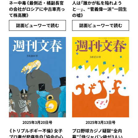
ネー中毒《最側近・橘副長官
人は「誰かが私を陥れよう
の会社がロシアに中古車売っ
と…」、“菅義偉一派”一回生
て株高騰》
の嘘》
誌面ビューワーで読む
誌面ビューワーで読む
2025年3月20日号
2025年3月13日号
《トリプルボギー不倫》女子
プロ野球カジノ疑獄“全内
プロ妻が悲痛告白「協会の心
幕”「侍ジャパン級が3人い