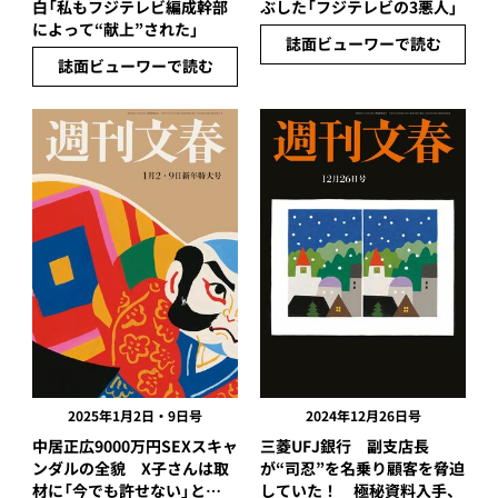
白「私もフジテレビ編成幹部
ぶした「フジテレビの3悪人」
によって“献上”された」
誌面ビューワーで読む
誌面ビューワーで読む
2025年1月2日・9日号
2024年12月26日号
中居正広9000万円SEXスキャ
三菱UFJ銀行 副支店長
ンダルの全貌 X子さんは取
が“司忍”を名乗り顧客を脅迫
材に「今でも許せない」と…
していた！ 極秘資料入手、