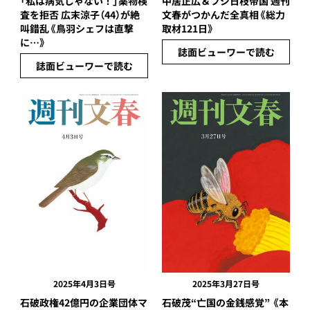
「私は病気じゃない！」薬物検
中居正広＆フジ日枝帝国 週刊
査を拒否 広末涼子（44）が絶
文春がつかんだ全真相《総力
叫錯乱《鳥羽シェフは直撃
取材121日》
に…》
誌面ビューワーで読む
誌面ビューワーで読む
2025年4月3日号
2025年3月27日号
石破政権42億円の企業団体マ
石破茂“亡国の金銭感覚” 《本