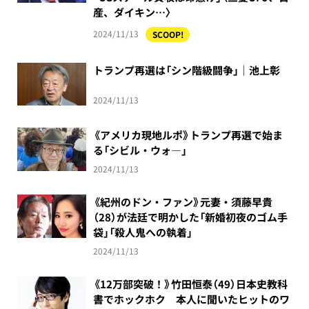
産、ダイキン…〉
2024/11/13
SCOOP!
トランプ再選は「シン階級闘争」｜池上彰
2024/11/13
《アメリカ現地ルポ》トランプ再選で始ま
る「シビル・ウォ―」
2024/11/13
《紀州のドン・ファン》元妻・須藤早貴
（28）が法廷で明かした「新婚初夜のゴム手
袋」「殺人鬼への執着」
2024/11/13
《12万部突破！》竹田恒泰（49）日本史教科
書でホックホク 本人に聞いたヒットのワ