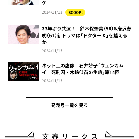
ケ
2024/11/13
SCOOP!
33年ぶり共演！ 鈴木保奈美（58）&唐沢寿
明（61）新ドラマは「ドクターⅩ」を越える
か
2024/11/13
ネット上の虚像｜石井妙子「ウェンカム
イ 死刑囚・木嶋佳苗の生痕」第14回
2024/11/13
発売号一覧を見る