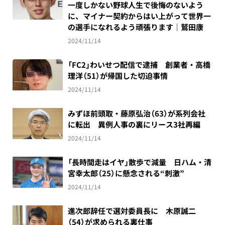
一度しかない野球人生で後悔のないよう
に、マイナー契約からはい上がって世界一
の選手になれるよう頑張ります｜鷲田康
2024/11/14
「FC2」わいせつ配信で逮捕 創業者・高橋
理洋（51）が帰国した切迫事情
2024/11/14
みずほ前頭取・藤原弘治（63）が系列会社
に転出 異例人事の裏にリース3社再編
2024/11/14
「長時間走はイヤ」散歩で減量 日ハム・清
宮幸太郎（25）に懸念される“刺激”
2024/11/14
進次郎辞任で選対委員長に 木原誠二
（54）が求められる裏仕事