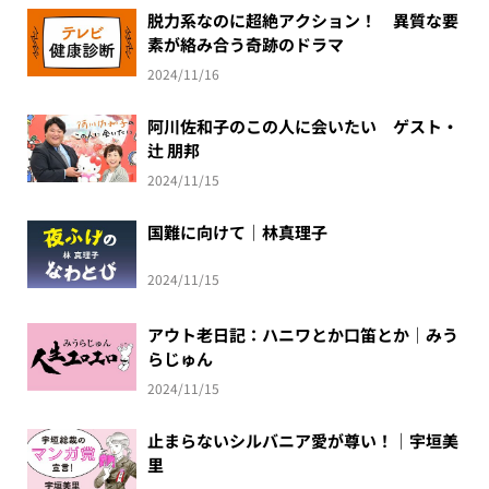
脱力系なのに超絶アクション！ 異質な要
素が絡み合う奇跡のドラマ
2024/11/16
阿川佐和子のこの人に会いたい ゲスト・
辻 朋邦
2024/11/15
国難に向けて｜林真理子
2024/11/15
アウト老日記：ハニワとか口笛とか｜みう
らじゅん
2024/11/15
止まらないシルバニア愛が尊い！｜宇垣美
里