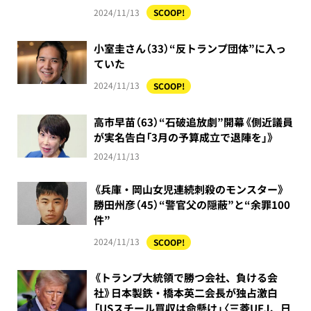
2024/11/13
SCOOP!
小室圭さん（33）“反トランプ団体”に入っ
ていた
2024/11/13
SCOOP!
高市早苗（63）“石破追放劇”開幕《側近議員
が実名告白「3月の予算成立で退陣を」》
2024/11/13
《兵庫・岡山女児連続刺殺のモンスター》
勝田州彦（45）“警官父の隠蔽”と“余罪100
件”
2024/11/13
SCOOP!
《トランプ大統領で勝つ会社、負ける会
社》日本製鉄・橋本英二会長が独占激白
「USスチール買収は命懸け」〈三菱UFJ、日