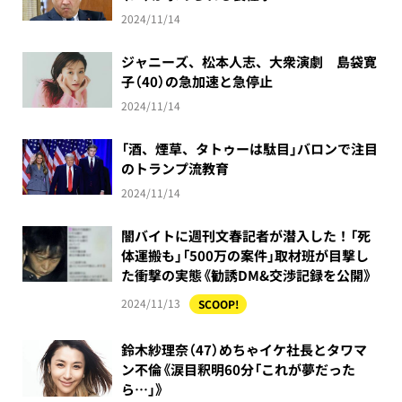
2024/11/14
ジャニーズ、松本人志、大衆演劇 島袋寛
子（40）の急加速と急停止
2024/11/14
「酒、煙草、タトゥーは駄目」バロンで注目
のトランプ流教育
2024/11/14
闇バイトに週刊文春記者が潜入した！「死
体運搬も」「500万の案件」取材班が目撃し
た衝撃の実態《勧誘DM&交渉記録を公開》
2024/11/13
SCOOP!
鈴木紗理奈（47）めちゃイケ社長とタワマ
ン不倫《涙目釈明60分「これが夢だった
ら…」》