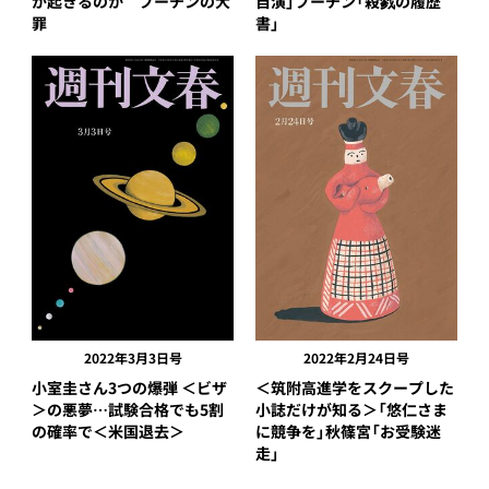
が起きるのか プーチンの大
自演」プーチン「殺戮の履歴
罪
書」
2022年3月3日号
2022年2月24日号
小室圭さん3つの爆弾 ＜ビザ
＜筑附高進学をスクープした
＞の悪夢…試験合格でも5割
小誌だけが知る＞「悠仁さま
の確率で＜米国退去＞
に競争を」秋篠宮「お受験迷
走」