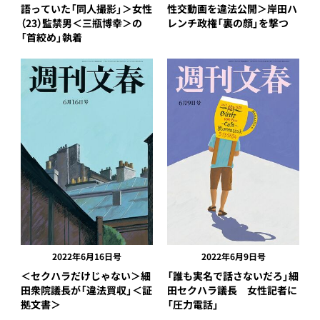
語っていた「同人撮影」＞女性
性交動画を違法公開＞岸田ハ
（23）監禁男＜三瓶博幸＞の
レンチ政権「裏の顔」を撃つ
「首絞め」執着
2022年6月16日号
2022年6月9日号
＜セクハラだけじゃない＞細
「誰も実名で話さないだろ」細
田衆院議長が「違法買収」＜証
田セクハラ議長 女性記者に
拠文書＞
「圧力電話」