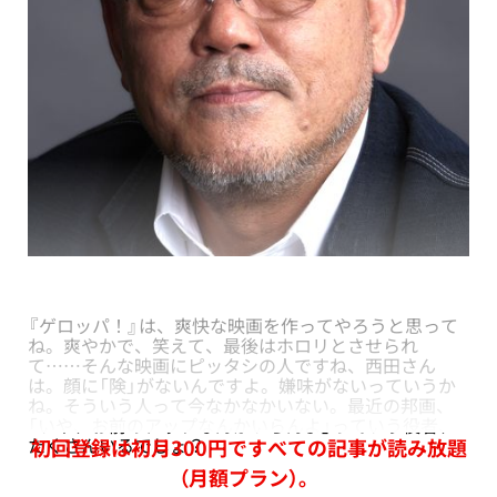
『ゲロッパ！』は、爽快な映画を作ってやろうと思って
ね。爽やかで、笑えて、最後はホロリとさせられ
て……そんな映画にピッタシの人ですね、西田さん
は。顔に「険」がないんですよ。嫌味がないっていうか
ね。そういう人って今なかなかいない。最近の邦画、
「いや、お前のアップなんかいらんよ」っていう役者、
たくさんいるでしょ？
初回登録は初月300円ですべての記事が読み放題
（月額プラン）。