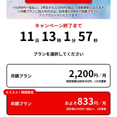
キャンペーン終了まで
11
13
1
56
日
時
分
秒
プランを選択してください
2,200
円／月
月額プラン
初回登録は初月300円、1カ月更新
オススメ！期間限定
833
およそ
円／月
年額プラン
初年度9,999円一括払い、1年更新