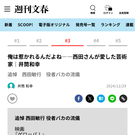
検索
ログイン
会員登録
新着
SCOOP!
電子版オリジナル
発売号一覧
ランキング
連載
#1
#2
#3
#4
#5
俺は惹かれるんだよね――西田さんが愛した芸術
家｜井筒和幸
追悼 西田敏行 役者バカの流儀
井筒 和幸
2024/12/29
追悼 西田敏行 役者バカの流儀
映画
『ゲロッパ！』