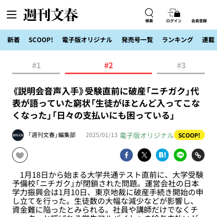
検索
ログイン
会員登録
新着
SCOOP!
電子版オリジナル
発売号一覧
ランキング
連載
#1
#2
#3
《説明会音声入手》受験直前に破産「ニチガク」代
表が語っていた窮状「生徒がほとんど入ってこな
くなった」「日々の支払いにも困っている」
電子版オリジナル
「週刊文春」編集部
2025/01/13
SCOOP!
1月18日から始まる大学共通テスト直前に、大学受験
予備校「ニチガク」が閉鎖された問題。運営会社の日本
学力振興会は1月10日、東京地裁に破産手続き開始の申
し立てを行った。生徒数の大幅な減少などが影響し、
資金難に陥ったとみられる。社員や講師だけでなくチ