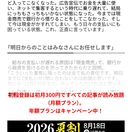
ど入ってこなくなった。広告宣伝でお金を大量に使
い、ネットで集客するという時代に乗り遅れて、結局
にっちもさっちもいかない状態になった。今までは現
金商売で銀行から借りることをしてこなかった。そし
て今は現金がかすれてしまい、もう日々の支払いにも
困っている状態。これ、正直に言っています」
「明日からのことはみなさんにお任せします」
給与の支払いが遅れる原因は「現金商売」で、銀行か
ら融資を受けるのを渋ってきたからだと説明。
「こういった事態に陥ったのは全て私の責任です。明日
までに（支払いが）間に合わないのは断腸の思いです。
何とか（12月）30日まで、待っていただければと思いま
す。会社と一緒にずっとやり続けるつもりで、頑張り
ます」
初回登録は初月300円ですべての記事が読み放題
（月額プラン）。
年額プランはキャンペーン中！