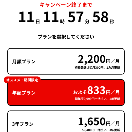
キャンペーン終了まで
11
11
57
57
日
時
分
秒
プランを選択してください
2,200
円／月
月額プラン
初回登録は初月300円、1カ月更新
オススメ！期間限定
833
およそ
円／月
年額プラン
初年度9,999円一括払い、1年更新
1,650
円／月
3年プラン
59,400円一括払い、3年更新