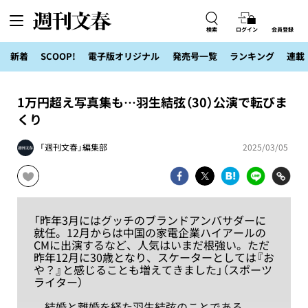
検索
ログイン
会員登録
新着
SCOOP!
電子版オリジナル
発売号一覧
ランキング
連載
1万円超え写真集も…羽生結弦（30）公演で転びま
くり
「週刊文春」編集部
2025/03/05
「昨年3月にはグッチのブランドアンバサダーに
就任。12月からは中国の家電企業ハイアールの
CMに出演するなど、人気はいまだ根強い。ただ
昨年12月に30歳となり、スケーターとしては『お
や？』と感じることも増えてきました」（スポーツ
ライター）
結婚と離婚を経た羽生結弦のことである。