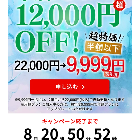
キャンペーン終了まで
8
20
50
51
日
時
分
秒