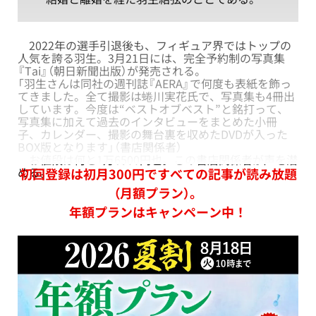
2022年の選手引退後も、フィギュア界ではトップの
人気を誇る羽生。3月21日には、完全予約制の写真集
『Tai』（朝日新聞出版）が発売される。
「羽生さんは同社の週刊誌『AERA』で何度も表紙を飾っ
てきました。全て撮影は蜷川実花氏で、写真集も4冊出
しています。今度は“ベストオブベスト”と銘打って、
写真集に加えて過去のインタビューをまとめた小冊
子、カレンダー、撮影の舞台裏を収めたDVDが入った
BOX版となります」（書店関係者）
お値段は何と1万6500円也。この書店関係者が声を潜
める。
初回登録は初月300円ですべての記事が読み放題
（月額プラン）。
年額プランはキャンペーン中！