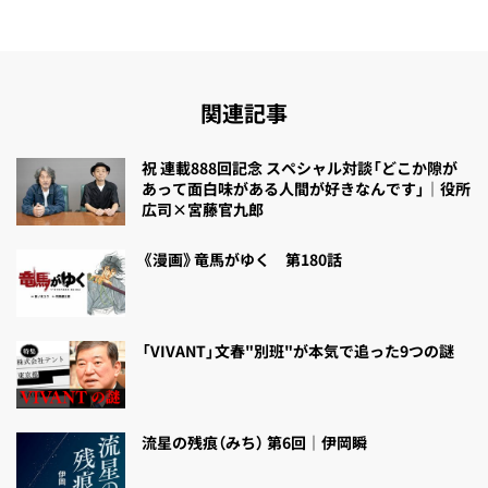
関連記事
祝 連載888回記念 スペシャル対談「どこか隙が
あって面白味がある人間が好きなんです」｜役所
広司×宮藤官九郎
《漫画》竜馬がゆく 第180話
「VIVANT」文春"別班"が本気で追った9つの謎
流星の残痕（みち） 第6回｜伊岡瞬