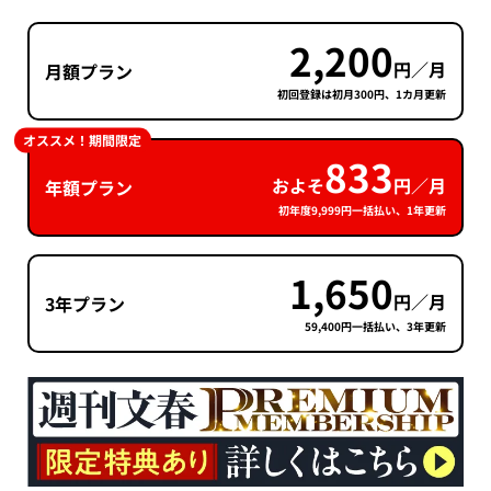
2,200
円／月
月額プラン
初回登録は初月300円、1カ月更新
オススメ！期間限定
833
およそ
円／月
年額プラン
初年度9,999円一括払い、1年更新
1,650
円／月
3年プラン
59,400円一括払い、3年更新