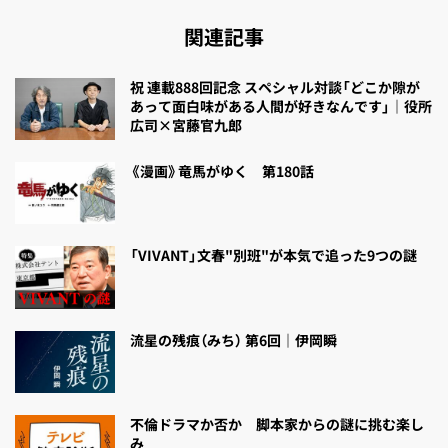
関連記事
祝 連載888回記念 スペシャル対談「どこか隙が
あって面白味がある人間が好きなんです」｜役所
広司×宮藤官九郎
《漫画》竜馬がゆく 第180話
「VIVANT」文春"別班"が本気で追った9つの謎
流星の残痕（みち） 第6回｜伊岡瞬
不倫ドラマか否か 脚本家からの謎に挑む楽し
み