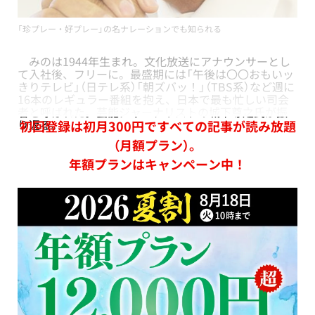
「珍プレー・好プレー」の名ナレーションでも知られる
みのは1944年生まれ。文化放送にアナウンサーとし
て入社後、フリーに。最盛期には「午後は〇〇おもいッ
きりテレビ」（日テレ系）「朝ズバッ！」（TBS系）など週に
16本のレギュラー番組を抱え、日本で最も忙しい司会
者と呼ばれた。芸能ジャーナリストの城下尊之氏が振
り返る。
初回登録は初月300円ですべての記事が読み放題
（月額プラン）。
年額プランはキャンペーン中！