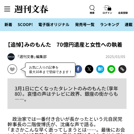
検索
ログイン
会員登録
新着
SCOOP!
電子版オリジナル
発売号一覧
ランキング
連載
【追悼】みのもんた 70億円遺産と女性への執着
「週刊文春」編集部
2025/03/05
3月1日に亡くなったタレントのみのもんた（享年
80）。哀惜の声はテレビに政界、銀座の街からも
――。
政治家では一番付き合いが長かったという元自民党
幹事長の二階俊博氏が、沈痛な声で語る。
「まさかこんな早く逝ってしまうとは……。最後にお会