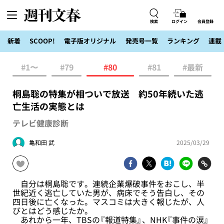
検索
ログイン
会員登録
新着
SCOOP!
電子版オリジナル
発売号一覧
ランキング
連載
#1〜
#79
#80
#81
#最新
桐島聡の特集が相ついで放送 約50年続いた逃
亡生活の実態とは
テレビ健康診断
亀和田 武
2025/03/29
自分は桐島聡です。連続企業爆破事件をおこし、半
世紀近く逃亡していた男が、病床でそう告白し、その
四日後に亡くなった。マスコミは大きく報じたが、人
びとはどう感じたか。
あれから一年、TBSの『報道特集』、NHK『事件の涙』