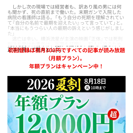
しかし次の現場では経営者も、訳あり風の男には何
も聞かず、死の直前まで働いた。末期ガンで入院した
病院の看護師は語る。「もう自分の死期を理解されてい
て『自分の名前で最期を迎えたい』って言っていて」と。
「本当にもうつらい人の最期の訴えという感じがしまし
た」
逃亡は辛い。横浜流星が主演の映画『正体』では死刑
判決を受けた青年は、冤罪を証明し、犯人に迫るため
正体を隠して転々とした。
初回登録は初月300円ですべての記事が読み放題
（月額プラン）。
年額プランはキャンペーン中！