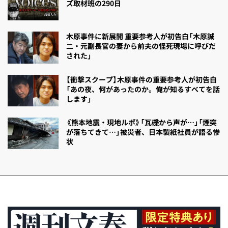
ズ取材班の290日
木原事件に新展開 重要参考人が初告白「木原誠
二・元副長官の妻から前夫の怪死現場に呼びだ
された」
【衝撃スクープ】木原事件の重要参考人が初告白
「あの夜、何があったのか。俺が知るすべてを話
します」
《熊本地震・現地ルポ》「瓦礫から声が…」「煙突
が落ちてきて…」被災者、日本製紙社員が語る惨
状