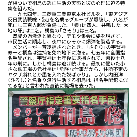
が相ついで桐島の逃亡生活の実態と彼の心理に迫る特
集を組んだ。
一九七四年、三菱重工業東京本社ビルを、「東アジア
反日武装戦線・狼」を名乗るグループが爆破し、八名が
死亡し三百人超が負傷した。「狼」は四人。共鳴した「大
地の牙」は二名。桐島の「さそり」は三名。
既成の過激派と異なり、デモや集会に姿を現さず、
市民生活に順応し、夜中にひそかに爆弾を製造する。
メンバーが一斉逮捕されたとき、「さそり」の宇賀神
寿一と桐島は逮捕を免れ地下に潜る。七五年に全国指
名手配され、宇賀神は七年後に逮捕されて、懲役十八
年の刑に。しかし桐島は逃げ続ける。最初に働いた小
さな鉄工場の元社長は「危険な仕事だから、住所不定の
ヤクザ崩れとか墨を入れた奴ばかり」。しかし内田洋
（ひろし）と名乗り潜行生活する桐島は「指名手配犯に似
てるな」と言われた直後に職場を去った。