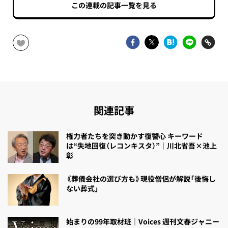
この連載の記事一覧を見る
関連記事
権力者たちを突き動かす復讐心 キーワード
は“失地回復（レコンキスタ）”｜川北省吾×池上
彰
《葬儀会社の選び方も》現役僧侶が解説「後悔し
ない葬式」
始まりの99年取材班｜Voices 週刊文春ジャニー