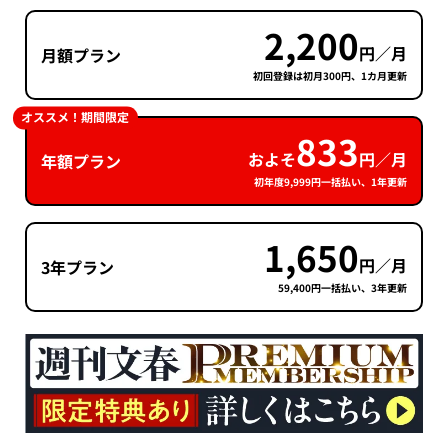
2,200
円／月
月額プラン
初回登録は初月300円、1カ月更新
オススメ！期間限定
833
およそ
円／月
年額プラン
初年度9,999円一括払い、1年更新
1,650
円／月
3年プラン
59,400円一括払い、3年更新