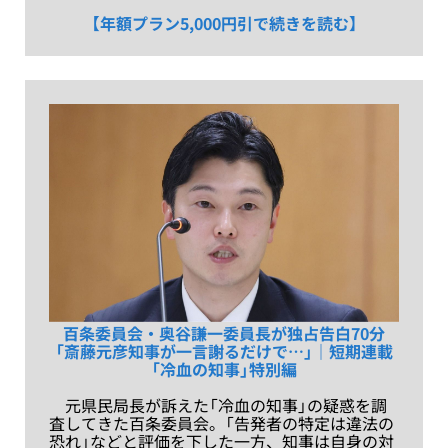
【年額プラン5,000円引で続きを読む】
百条委員会・奥谷謙一委員長が独占告白70分
「斎藤元彦知事が一言謝るだけで…」｜短期連載
「冷血の知事」特別編
元県民局長が訴えた「冷血の知事」の疑惑を調
査してきた百条委員会。「告発者の特定は違法の
恐れ」などと評価を下した一方、知事は自身の対