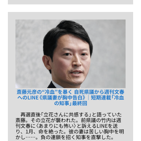
斎藤元彦の“冷血”を暴く 自死県議から週刊文春
へのLINE《県議妻が胸中告白》｜短期連載「冷血
の知事」最終回
再選直後「立花さんに共感する」と語っていた
斎藤。その立花が襲われた。前県議の竹内は週
刊文春に〈あまりにも怖い〉と訴えるLINEを送
り、1月、命を絶った。彼の妻は苦しい胸中を明
かし……。負の連鎖を招く知事を直撃した。