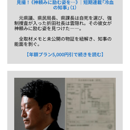
見撮！《神頼みに励む姿を…》｜短期連載「冷血
の知事」（1）
元県議、県民局長、県課長は自死を選び、強
制捜査が入った折田社長は雲隠れ。その彼女が
神頼みに励む姿を見つけた――。
全取材メモと未公開の物証を紐解き、知事の
能面を剝ぐ。
【年額プラン5,000円引で続きを読む】