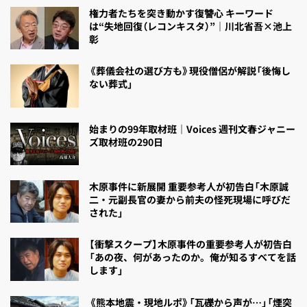
権力者たちを突き動かす復讐心 キーワード
は“失地回復（レコンキスタ）”｜川北省吾×池上
彰
《葬儀会社の選び方も》現役僧侶が解説「後悔し
ない葬式」
始まりの99年取材班｜Voices 週刊文春ジャニー
ズ取材班の290日
木原事件に新展開 重要参考人が初告白「木原誠
二・元副長官の妻から前夫の怪死現場に呼びだ
された」
【衝撃スクープ】木原事件の重要参考人が初告白
「あの夜、何があったのか。俺が知るすべてを話
します」
《熊本地震・現地ルポ》「瓦礫から声が…」「煙突