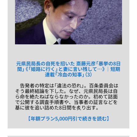
元県民局長の自死を招いた 斎藤元彦「暴挙の8日
間」《「姫路に行く」と妻に言い残して…》｜短期
連載「冷血の知事」（3）
告発者の特定は「違法の恐れ」。百条委員会は
そう最終結論を下した。なぜ、元県民局長は自
ら命を絶たねばならなかったのか。初めて誌面
で公開する調査手順書や、当事者の証言などを
基に彼を追い詰めた8日間を炙り出す。
【年額プラン5,000円引で続きを読む】