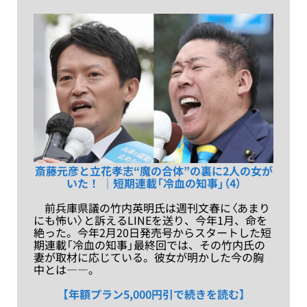
斎藤元彦と立花孝志“魔の合体”の裏に2人の女が
いた！ ｜短期連載「冷血の知事」（4）
前兵庫県議の竹内英明氏は週刊文春に〈あまり
にも怖い〉と訴えるLINEを送り、今年1月、命を
絶った。今年2月20日発売号からスタートした短
期連載「冷血の知事」最終回では、その竹内氏の
妻が取材に応じている。彼女が明かした今の胸
中とは――。
【年額プラン5,000円引で続きを読む】