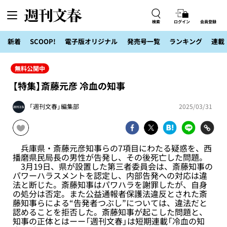
検索
ログイン
会員登録
新着
SCOOP!
電子版オリジナル
発売号一覧
ランキング
連載
無料公開中
【特集】斎藤元彦 冷血の知事
「週刊文春」編集部
2025/03/31
兵庫県・斎藤元彦知事らの7項目にわたる疑惑を、西
播磨県民局長の男性が告発し、その後死亡した問題。
3月19日、県が設置した第三者委員会は、斎藤知事の
パワーハラスメントを認定し、内部告発への対応は違
法と断じた。斎藤知事はパワハラを謝罪したが、自身
の処分は否定。また公益通報者保護法違反とされた斎
藤知事らによる“告発者つぶし”については、違法だと
認めることを拒否した。斎藤知事が起こした問題と、
知事の正体とはーー「週刊文春」は短期連載「冷血の知