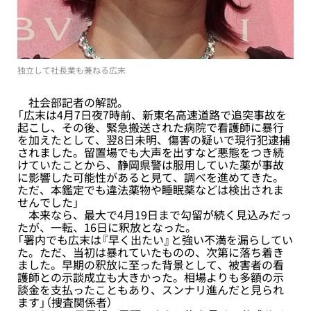
独立して社長業も兼ねる広末
社会部記者の解説。
「広末は4月7日夜7時前、新東名高速道路で追突事故を
起こし、その後、緊急搬送された病院で看護師に暴行
を加えたとして、翌8日未明、傷害の疑いで現行犯逮捕
されました。留置場でも大声を出すなど悪態をつき続
けていたことから、静岡県警は服用していた薬が事故
に影響した可能性があると見て、調べを進めてきた。
ただ、本鑑定でも違法薬物や睡眠薬などは検出されま
せんでした」
本来なら、最大で4月19日まで勾留が続く見込みだっ
たが、一転、16日に釈放となった。
「署内でも広末は『早く出たい』と強い不満を漏らしてい
た。ただ、当初は暴れていたものの、次第に落ち着き
ました。早期の釈放に至った背景として、被害者の看
護師との示談成立も大きかった。相場よりも多額の示
談金を支払ったこともあり、スンナリ進んだと見られ
ます」（捜査関係者）