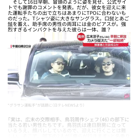
そして16日早朝、冒頭のように姿を見せ、公式サイ
トでも謝罪のコメントを発表。だが、彼女を迎えに来
た運転手たちの出で立ちはあまりにTPOに合わないも
のだった。Tシャツ姿に大きなサングラス。口髭とあご
鬚を蓄え、助手席の男性の両耳には金のピアスが。強
烈すぎるインパクトを与えた彼らは一体、誰？
“グラサン運転手”が話題に（日テレNEWSより）
「実は、広末の交際相手、鳥羽周作シェフ（46）の部下に
当たる若い男性たちです。鳥羽氏は連日厨房に立って
いるうえ、顔バレしているので、迎えに行くことは難
しい。そこで、部下の2人が『俺らが行きます』と名乗り