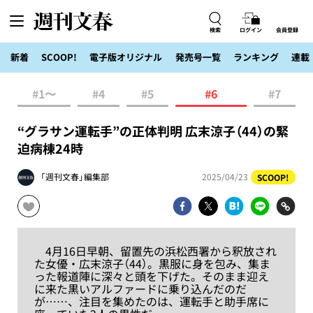
検索
ログイン
会員登録
新着
SCOOP!
電子版オリジナル
発売号一覧
ランキング
連載
#1〜
#4
#5
#6
#7
“グラサン運転手”の正体判明 広末涼子（44）の緊
迫病棟24時
「週刊文春」編集部
2025/04/23
SCOOP!
4月16日早朝、留置先の浜松西署から釈放され
た女優・広末涼子（44）。黒服に身を包み、集ま
った報道陣に深々と頭を下げた。そのまま迎え
に来た黒いアルファードに乗り込んだのだ
が……、注目を集めたのは、運転手と助手席に