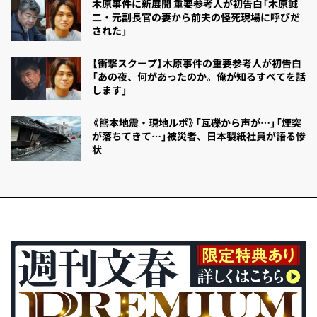
木原事件に新展開 重要参考人が初告白「木原誠
二・元副長官の妻から前夫の怪死現場に呼びだ
された」
【衝撃スクープ】木原事件の重要参考人が初告白
「あの夜、何があったのか。俺が知るすべてを話
します」
《熊本地震・現地ルポ》「瓦礫から声が…」「煙突
が落ちてきて…」被災者、日本製紙社員が語る惨
状