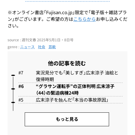
※オンライン書店「Fujisan.co.jp」限定で「電子版＋雑誌プラ
ン」がございます。ご希望の方は
こちらから
お申し込みくだ
さい。
source : 週刊文春 2025年5月1日・8日号
genre :
ニュース
社会
芸能
他の記事を読む
実況見分でも「美しすぎ」広末涼子 油絵と
復帰時期
“グラサン運転手”の正体判明 広末涼子
（44）の緊迫病棟24時
広末涼子を蝕んだ「本当の事故原因」
もっと見る