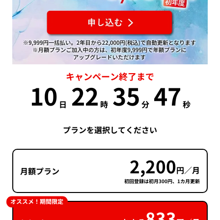
キャンペーン終了まで
10
22
35
47
日
時
分
秒
プランを選択してください
2,200
円／月
月額プラン
初回登録は初月300円、1カ月更新
オススメ！期間限定
833