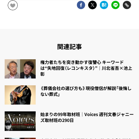
関連記事
権力者たちを突き動かす復讐心 キーワード
は“失地回復（レコンキスタ）”｜川北省吾×池上
彰
《葬儀会社の選び方も》現役僧侶が解説「後悔し
ない葬式」
始まりの99年取材班｜Voices 週刊文春ジャニー
ズ取材班の290日