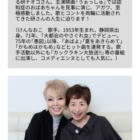
る研ナオコさん。主演映画『うぉっしゅ』では認
知症のおばあちゃんを見事に演じ、アガワ、至
極感動しました。歌とコントを両輪に活動され
てきた研さんの人生に迫ります！
（けんなおこ 歌手。1953年生まれ、静岡県出
身。71年、「大都会のやさぐれ女」でデビュー。
75年の「愚図」以降、「あばよ」「夏をあきらめて」
「かもめはかもめ」などヒット曲を連発する。歌
手活動以外にも『カックラキン大放送!!』等の番組
に出演し、コメディエンヌとしても人気に。）