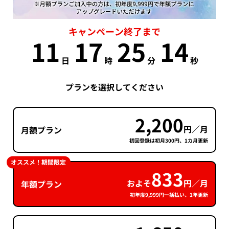
キャンペーン終了まで
11
17
25
13
日
時
分
秒
プランを選択してください
2,200
円／月
月額プラン
初回登録は初月300円、1カ月更新
オススメ！期間限定
833
およそ
円／月
年額プラン
初年度9,999円一括払い、1年更新