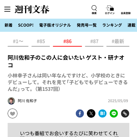
検索
ログイン
会員登録
新着
SCOOP!
電子版オリジナル
発売号一覧
ランキング
連載
#1〜
#85
#86
#87
#最新
阿川佐和子のこの人に会いたい ゲスト・研ナオ
コ
小林幸子さんは同い年なんですけど、小学校のときに
デビューして。それを見て「子どもでもデビューできる
んだ」って。（第1537回）
阿川 佐和子
2025/05/09
いつも番組でお会いするたびに笑わせてくれ