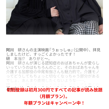
阿川
研さんの主演映画『うぉっしゅ』（公開中）、拝見
しましたけど、すっごくよかったです！
研
本当!? ありがと〜。
阿川
研さんが演じる認知症のおばあちゃんが愛らし
いっていうのはもちろんのこと、そのおばあちゃんを
介護する加那役の中尾有伽さんも魅力的で。介護モノ
ってどうしてもちょっと切なくなっちゃう部分がある
でしょ。あんまり直視したくないような……。
研
うん。暗くなっちゃうのよね。どうしても重くな
るから。
初回登録は初月300円ですべての記事が読み放題
（月額プラン）。
年額プランはキャンペーン中！