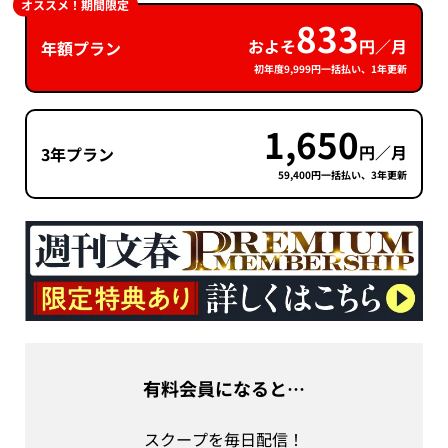
オススメ！期間限定
833
およそ
円／月
年額プラン
初年度9,999円一括払い、1年更新
1,650
円／月
3年プラン
59,400円一括払い、3年更新
有料会員になると…
スクープを毎日配信！