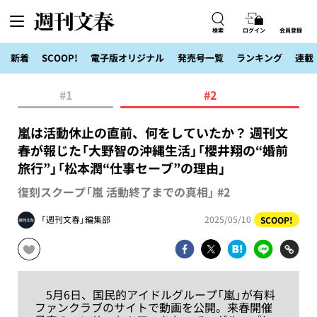
検索
ログイン
会員登録
新着
SCOOP!
電子版オリジナル
発売号一覧
ランキング
連載
#1
#2
嵐は活動休止の直前、何をしていたか？ 週刊文
春が報じた「大野智の沖縄生活」「櫻井翔の“婚前
旅行”」「松本潤“仕事セーブ”の理由」
復刻スクープ「嵐 活動終了までの真相」 #2
「週刊文春」編集部
2025/05/10
SCOOP!
5月6日、国民的アイドルグループ「嵐」が有料
ファンクラブのサイトで動画を公開。来春開催