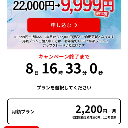
キャンペーン終了まで
8
16
32
59
日
時
分
秒
プランを選択してください
2,200
円／月
月額プラン
初回登録は初月300円、1カ月更新