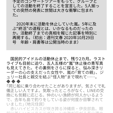
予定のコンサートツアーをもって、グループと
しての活動を終了することを宣言した。5人揃っ
ての突然の発表に世間は大きな衝撃に包まれ
た。
2020年末に活動を休止していた嵐。5年に及
ぶ“終活”の道程とは、いかなるものだったの
か。活動終了までの真相を報じた記事を特別に
再掲する。（初出：週刊文春 2020年10月29日
号 年齢・肩書等は公開当時のまま）
国民的アイドルの活動休止まで、残り2カ月。ラスト
ライブも目前に迫り、五人五様の“嵐”休止後の青写真
も見えてきた。その裏側をさらに探ると、悩み深きリ
ーダーの心の支えだった女性や、嵐の「育ての親」、ジ
ュリー社長と親交を結ぶ“怪人物”まで現れて……。
◆ ◆ ◆
「同じ船に乗り合わせたことがありますが、気さくで礼
儀正しい人ですよ。気取ったところがなく、LINEの交
換にも気軽に応じる。仲のいい漁師が何人かいるよう
で、去年も島で釣りをしている姿が何度か目撃されて
いました」（地元住民）
赤いハイビスカスが咲き誇る沖縄県・伊良部島。眼
前に美しいエメラルドグリーンの海が広がる長山港の