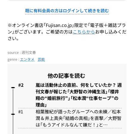
既に有料会員の方はログインして続きを読む
※オンライン書店「Fujisan.co.jp」限定で「電子版＋雑誌プラ
ン」がございます。ご希望の方は
こちらから
お申し込みくだ
さい。
source : 週刊文春
genre :
エンタメ
芸能
他の記事を読む
嵐は活動休止の直前、何をしていたか？ 週
刊文春が報じた「大野智の沖縄生活」「櫻井
翔の“婚前旅行”」「松本潤“仕事セーブ”の
理由」
相葉雅紀が語ったグループへの未練／松本
潤 & 井上真央「結婚の真相」を直撃／大野智
は「もうアイドルなんて嫌だ！」と…