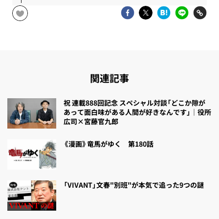
関連記事
祝 連載888回記念 スペシャル対談「どこか隙が
あって面白味がある人間が好きなんです」｜役所
広司×宮藤官九郎
《漫画》竜馬がゆく 第180話
「VIVANT」文春"別班"が本気で追った9つの謎