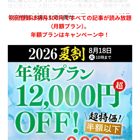
ほど近くに、人目につかない一角がある。現地で“大野
スポット”と呼ばれるその場所は嵐のリーダー・大野智
（39）が釣りを楽しむ定位置だ。
初回登録は初月300円ですべての記事が読み放題
（月額プラン）。
年額プランはキャンペーン中！