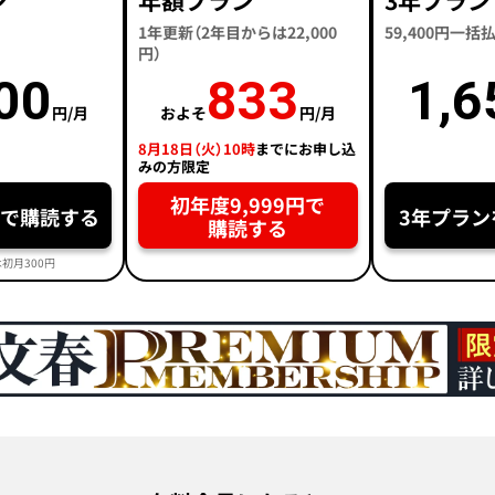
ン
年額プラン
3年プラン
1年更新（2年目からは22,000
59,400円一
円）
00
833
1,6
円/月
およそ
円/月
8月18日（火）10時
までにお申し込
みの方限定
初年度9,999円で
円で購読する
3年プラン
購読する
初月300円