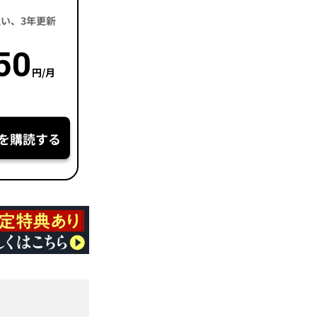
括払い、3年更新
50
円/月
を購読する