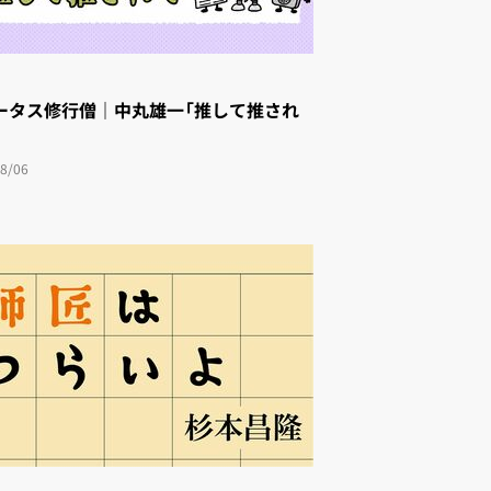
ータス修行僧｜中丸雄一「推して推され
8/06