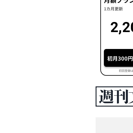
月額プラ
1カ月更新
2,2
初月300
初回登録は