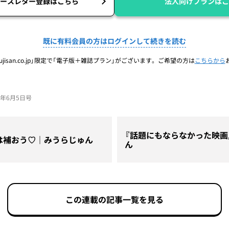
ースレター登録はこちら
法人向けプランはこ
既に有料会員の方はログインして続きを読む
jisan.co.jp」限定で「電子版＋雑誌プラン」がございます。ご希望の方は
こちらから
25年6月5日号
『話題にもならなかった映画
は補おう♡｜みうらじゅん
ん
この連載の記事一覧を見る