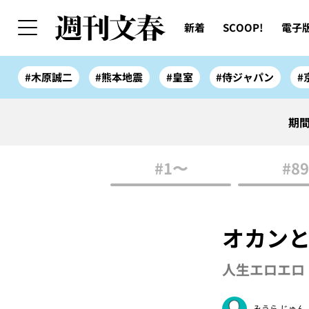
新着
SCOOP!
電子
#木原誠二
#熊本地震
#皇室
#侍ジャパン
#
期間
#1〜
#89
オカン
人生エロエロ 
みうら じゅん