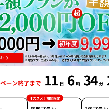
11
6
34
ンペーン終了まで
日
時
分
オススメ！期間限定