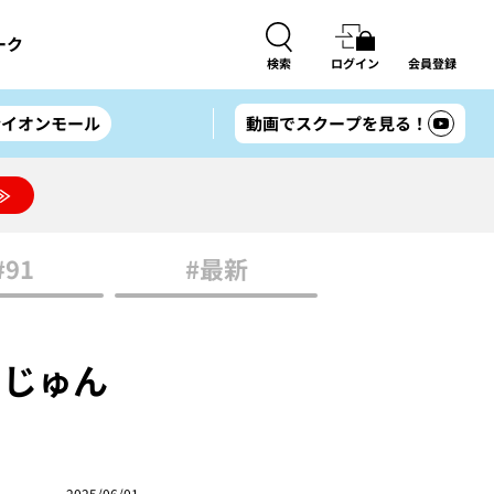
ーク
検索
ログイン
会員登録
#イオンモール
動画でスクープを見る！
≫
#91
#最新
らじゅん
2025/06/01