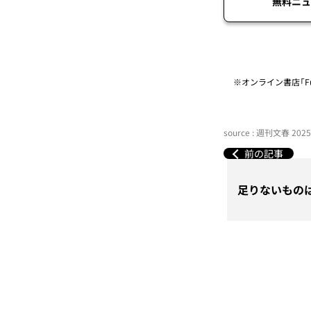
無料ニュ
※オンライン書店「Fu
source : 週刊文春 20
前の記事
足りないもの