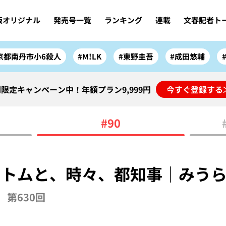
版オリジナル
発売号一覧
ランキング
連載
文春記者ト
京都南丹市小6殺人
#M!LK
#東野圭吾
#成田悠輔
限定キャンペーン中！年額プラン9,999円
今すぐ登録する
#90
とトムと、時々、都知事｜みう
第630回