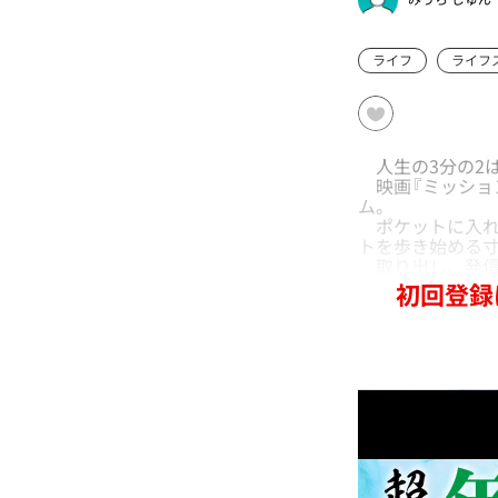
ライフ
ライフ
人生の3分の2
映画『ミッショ
ム。
ポケットに入れ
トを歩き始める
取り出し、発信
初回登録