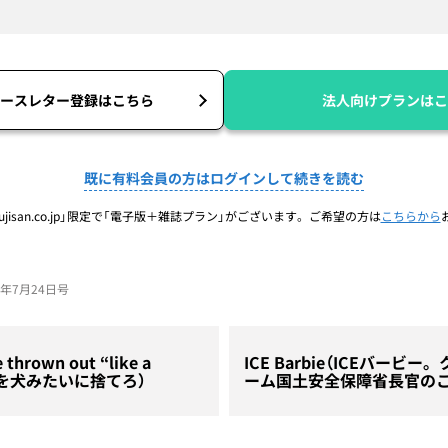
ースレター登録はこちら
法人向けプランはこ
既に有料会員の方はログインして続きを読む
jisan.co.jp」限定で「電子版＋雑誌プラン」がございます。ご希望の方は
こちらから
25年7月24日号
 thrown out “like a
ICE Barbie（ICEバービ
の女を犬みたいに捨てろ）
ーム国土安全保障省長官のこ