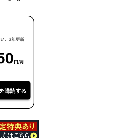
括払い、3年更新
50
円/月
を購読する