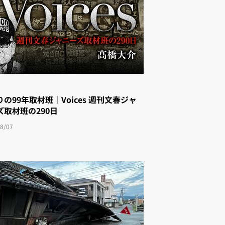
の99年取材班｜Voices 週刊文春ジャ
゙取材班の290日
8/07