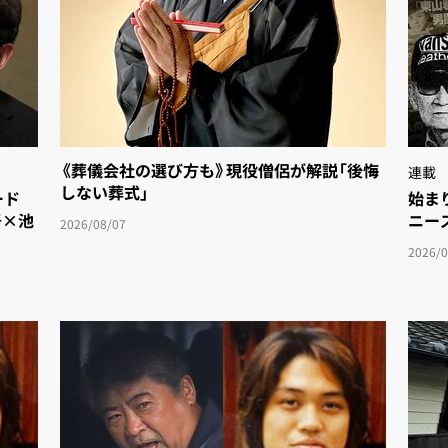
《葬儀会社の選び方も》現役僧侶が解説「後悔
連載
しない葬式」
ド
始まり
吾×池
ニース
2026/08/07
2026/0