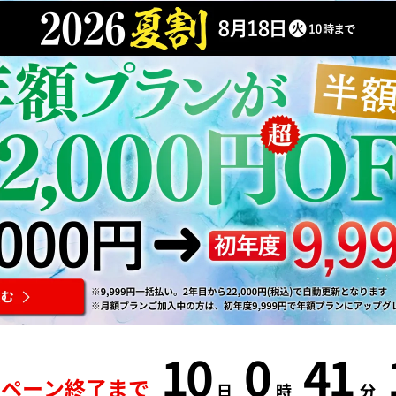
10
0
41
ンペーン終了まで
日
時
分