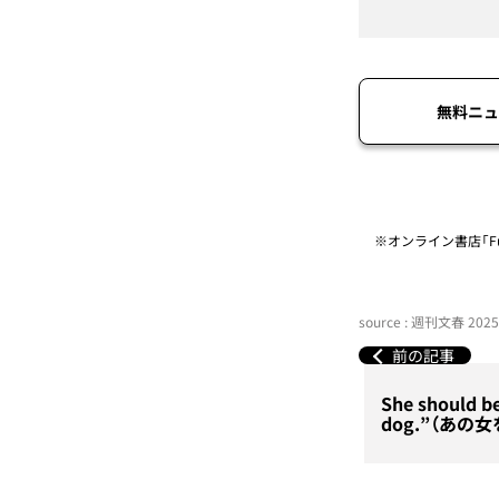
無料ニュ
※オンライン書店「Fu
source : 週刊文春 20
前の記事
She should be
dog.”（あ