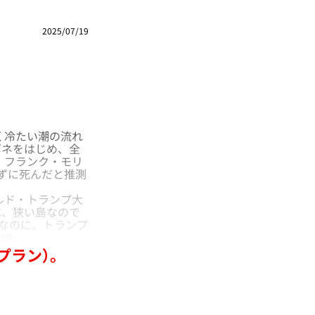
2025/07/19
く冷たい潮の流れ
ポネをはじめ、全
、フランク・モリ
ずに死んだと推測
ルド・トランプ大
は、狭い島なので
らなのに。トランプ
力の。
プラン）。