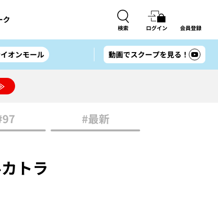
ーク
検索
ログイン
会員登録
#イオンモール
動画でスクープを見る！
≫
#97
#最新
アルカトラ