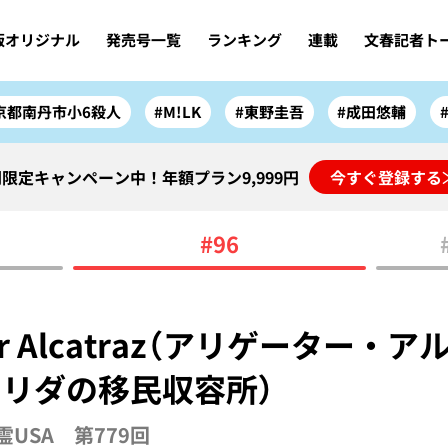
版オリジナル
発売号一覧
ランキング
連載
文春記者ト
京都南丹市小6殺人
#M!LK
#東野圭吾
#成田悠輔
限定キャンペーン中！年額プラン9,999円
今すぐ登録する
#96
ator Alcatraz（アリゲーター・
リダの移民収容所）
USA 第779回