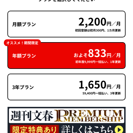
2,200
円／月
月額プラン
初回登録は初月300円、1カ月更新
オススメ！期間限定
833
およそ
円／月
年額プラン
初年度9,999円一括払い、1年更新
1,650
円／月
3年プラン
59,400円一括払い、3年更新