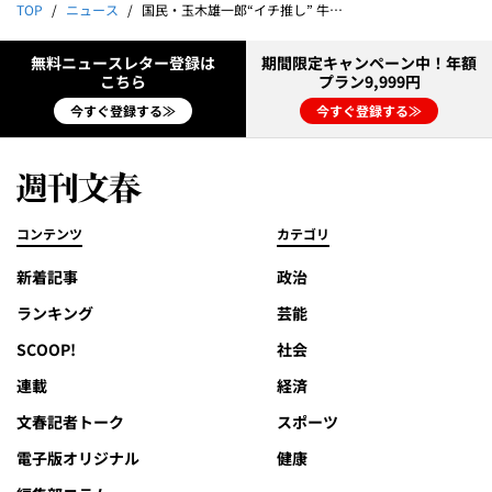
TOP
ニュース
国民・玉木雄一郎“イチ推し” 牛田茉友元アナのゆるふわ選挙｜総力取材 天下分け目の参院選
無料ニュースレター登録は
期間限定キャンペーン中！年額
こちら
プラン9,999円
今すぐ登録する≫
今すぐ登録する≫
コンテンツ
カテゴリ
新着記事
政治
ランキング
芸能
SCOOP!
社会
連載
経済
文春記者トーク
スポーツ
電子版オリジナル
健康