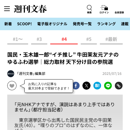
検索
ログイン
会員登録
新着
SCOOP!
電子版オリジナル
発売号一覧
ランキング
連載
#1〜
#3
#4
#5
#最新
国民・玉木雄一郎“イチ推し” 牛田茉友元アナの
ゆるふわ選挙｜総力取材 天下分け目の参院選
「週刊文春」編集部
2025/07/16
「元NHKアナですが、演説はあまり上手ではあり
ません」（都庁担当記者）
東京選挙区から出馬した国民民主党の牛田茉
友氏（40）。“喋りのプロ”のはずなのに、一体な