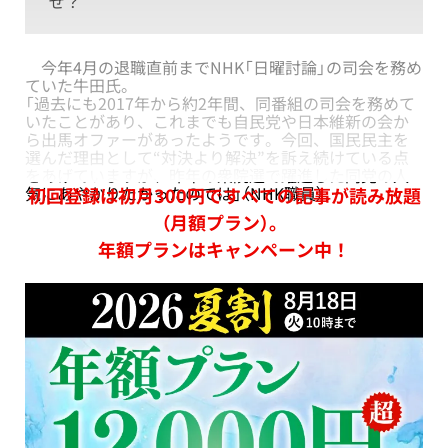
ぜ？
今年4月の退職直前までNHK「日曜討論」の司会を務め
ていた牛田氏。
「過去にも2017年から約2年間、同番組の司会を務めて
いたことがあり、これまでも自民党や日本維新の会か
ら出馬オファーがあったようです。今回、国民民主を
選んだ理由として“対決より解決”を訴え続けている点
をあげていますが、昨年の衆院選で躍進した同党の人
気にあやかりたかったのでは」（NHK職員）
初回登録は初月300円ですべての記事が読み放題
（月額プラン）。
年額プランはキャンペーン中！