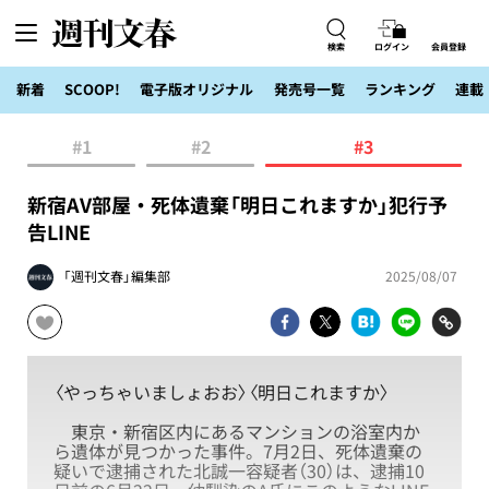
検索
ログイン
会員登録
新着
SCOOP!
電子版オリジナル
発売号一覧
ランキング
連載
#1
#2
#3
新宿AV部屋・死体遺棄「明日これますか」犯行予
告LINE
「週刊文春」編集部
2025/08/07
〈やっちゃいましょおお〉〈明日これますか〉
東京・新宿区内にあるマンションの浴室内か
ら遺体が見つかった事件。7月2日、死体遺棄の
疑いで逮捕された北誠一容疑者（30）は、逮捕10