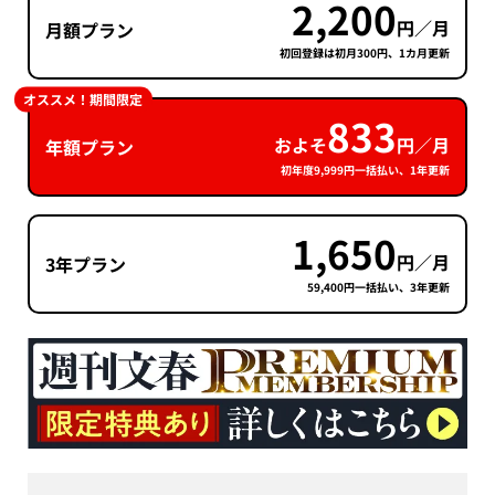
2,200
円／月
月額プラン
初回登録は初月300円、1カ月更新
オススメ！期間限定
833
およそ
円／月
年額プラン
初年度9,999円一括払い、1年更新
1,650
円／月
3年プラン
59,400円一括払い、3年更新