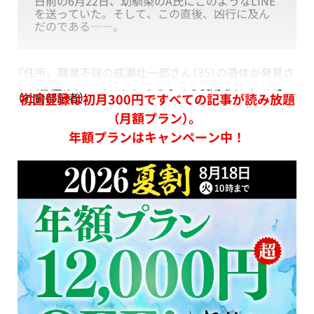
日前の6月22日、幼馴染のA氏にこのようなLINE
を送っていた。そして、この直後、凶行に及ん
だのである――。
「住所、職業不詳の成瀬壮一郎さん（35）の遺体が発見さ
れた部屋は、AVのスタジオとしても使用されていた」
（社会部記者）
初回登録は初月300円ですべての記事が読み放題
（月額プラン）。
年額プランはキャンペーン中！