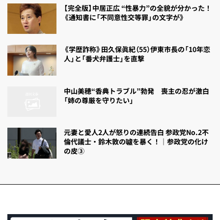
【完全版】中居正広 “性暴力”の全貌が分かった！
《通知書に「不同意性交等罪」の文字が》
《学歴詐称》田久保眞紀（55）伊東市長の「10年恋
人」と「番犬弁護士」を直撃
中山美穂“香典トラブル”勃発 喪主の忍が激白
「姉の尊厳を守りたい」
元妻と愛人2人が怒りの連続告白 参政党No.2不
倫代議士・鈴木敦の噓を暴く！｜参政党の化け
の皮③