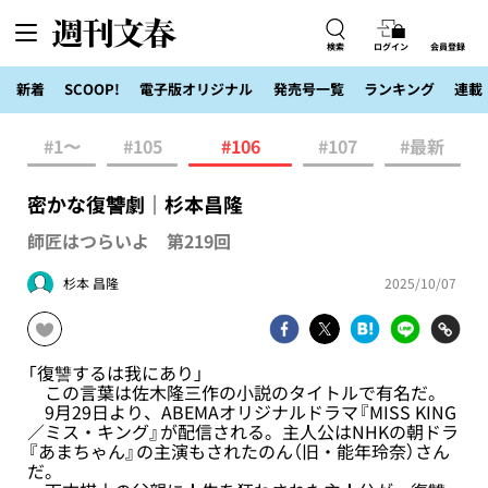
検索
ログイン
会員登録
新着
SCOOP!
電子版オリジナル
発売号一覧
ランキング
連載
#1〜
#105
#106
#107
#最新
密かな復讐劇｜杉本昌隆
師匠はつらいよ 第219回
杉本 昌隆
2025/10/07
「復讐するは我にあり」
この言葉は佐木隆三作の小説のタイトルで有名だ。
9月29日より、ABEMAオリジナルドラマ『MISS KING
／ミス・キング』が配信される。主人公はNHKの朝ドラ
『あまちゃん』の主演もされたのん（旧・能年玲奈）さん
だ。