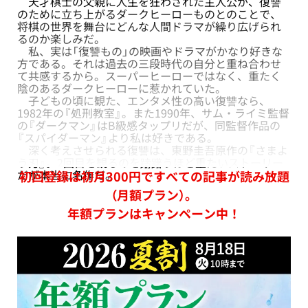
天才棋士の父親に人生を狂わされた主人公が、復讐
のために立ち上がるダークヒーローものとのことで、
将棋の世界を舞台にどんな人間ドラマが繰り広げられ
るのか楽しみだ。
私、実は「復讐もの」の映画やドラマがかなり好きな
方である。それは過去の三段時代の自分と重ね合わせ
て共感するから。スーパーヒーローではなく、重たく
陰のあるダークヒーローに惹かれていた。
子どもの頃に観た、エンタメ性の高い復讐なら、
1982年の『処刑教室』。また1990年、サム・ライミ監督
の『ダークマン』はB級感タップリだが、同監督作品の
『スパイダーマン』より私は好きである。
深く考えさせられる復讐は、東野圭吾原作の『さまよ
う刃』。2回目を観るのを躊躇うほど重たいストーリー
だが本当に名作だ。
初回登録は初月300円ですべての記事が読み放題
（月額プラン）。
年額プランはキャンペーン中！