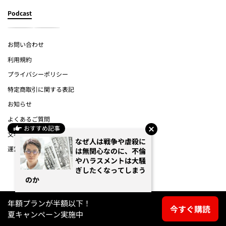
Podcast
お問い合わせ
利用規約
プライバシーポリシー
特定商取引に関する表記
お知らせ
よくあるご質問
おすすめ記事
文春オンライン
なぜ人は戦争や虐殺に
運営会社
は無関心なのに、不倫
やハラスメントは大騒
ぎしたくなってしまう
(c) Bungeishunju Ltd.
のか
年額プランが半額以下！
今すぐ購読
夏キャンペーン実施中