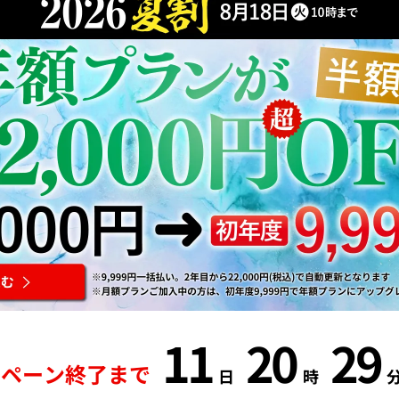
11
20
29
ンペーン終了まで
日
時