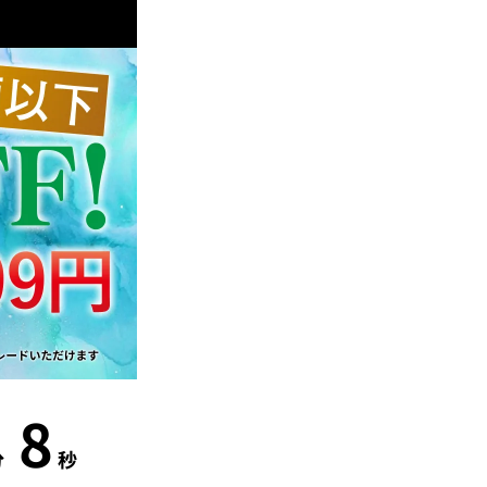
7
分
秒