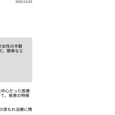
2025/12/25
年女性の半数
で。簡単なエ
性中心だった医療
けて、疾患の特徴
の尿もれ治療に携
。