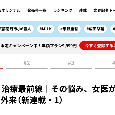
版オリジナル
発売号一覧
ランキング
連載
文春記者ト
京都南丹市小6殺人
#M!LK
#東野圭吾
#成田悠輔
限定キャンペーン中！年額プラン9,999円
今すぐ登録する
#2
#3
」治療最前線｜その悩み、女医か
外来（新連載・1）