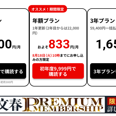
オススメ！期間限定
ン
年額プラン
3年プラン
1年更新（2年目からは22,000
59,400円一
円）
00
833
1,6
円/月
およそ
円/月
8月18日（火）10時
までにお申し込
みの方限定
初年度9,999円で
円で購読する
3年プラン
購読する
初月300円