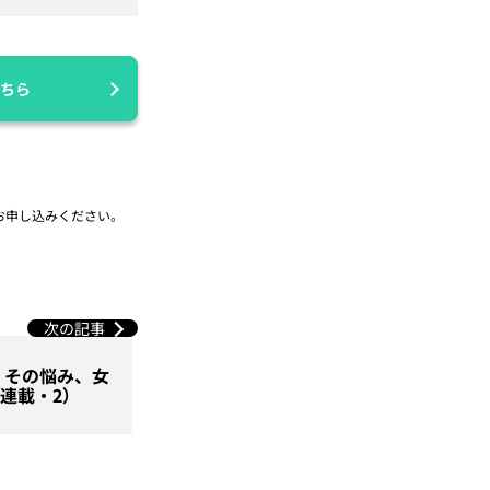
ちら
お申し込みください。
次の記事
｜その悩み、女
連載・2）