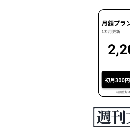
月額プラ
1カ月更新
2,2
初月300
初回登録は