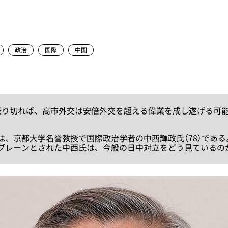
政治
国際
中国
乗り切れば、高市外交は安倍外交を超える偉業を成し遂げる可
、京都大学名誉教授で国際政治学者の中西輝政氏（78）である
ブレーンとされた中西氏は、今般の日中対立をどう見ているの