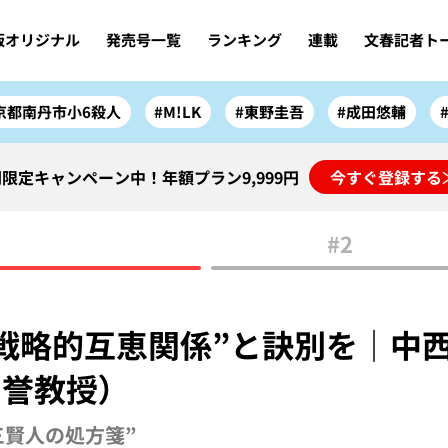
版オリジナル
発売号一覧
ランキング
連載
文春記者ト
京都南丹市小6殺人
#M!LK
#東野圭吾
#成田悠輔
限定キャンペーン中！年額プラン9,999円
今すぐ登録する
#2
戦略的互恵関係”と訣別を｜中西
誉教授）
三賢人の処方箋”