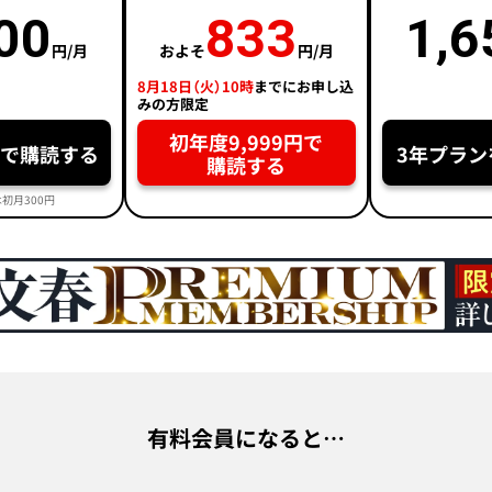
00
833
1,6
円/月
およそ
円/月
8月18日（火）10時
までにお申し込
みの方限定
初年度9,999円で
円で購読する
3年プラン
購読する
初月300円
有料会員になると…