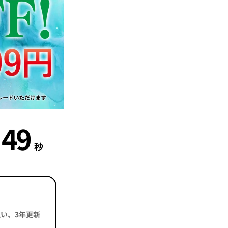
48
秒
括払い、3年更新