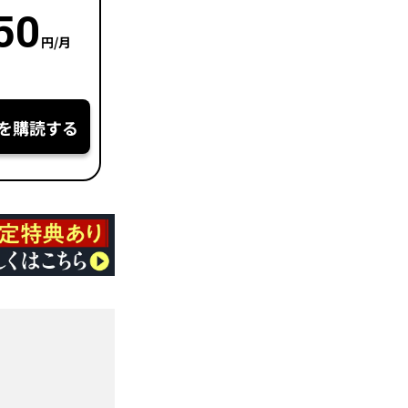
50
円/月
を購読する