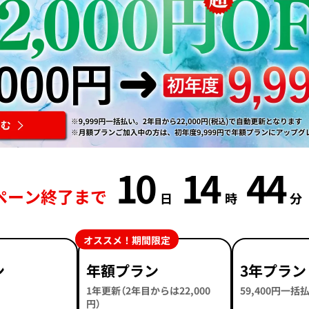
10
14
44
ペーン終了まで
日
時
分
オススメ！期間限定
ン
年額プラン
3年プラン
1年更新（2年目からは22,000
59,400円一
円）