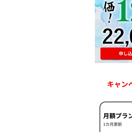
キャン
月額プラ
1カ月更新