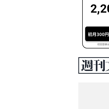
2,2
初月300
初回登録は