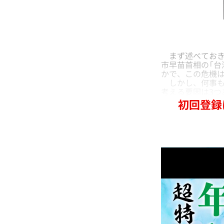
まず述べておき
市早苗首相の「台
かで、この危機
しかし、何事も「
考える要因は3つ
初回登録