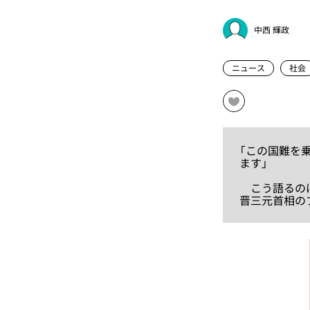
中西 輝政
ニュース
社会
「この国難を
ます」
こう語るのは
晋三元首相の