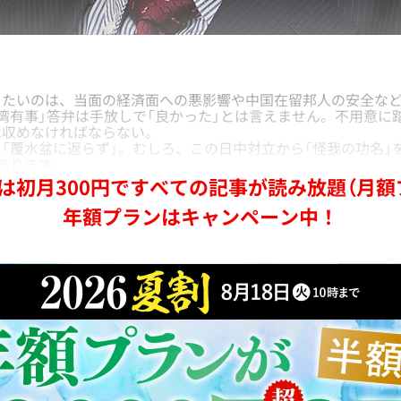
たいのは、当面の経済面への悪影響や中国在留邦人の安全など
湾有事」答弁は手放しで「良かった」とは言えません。不用意に
は収めなければならない。
覆水盆に返らず」。むしろ、この日中対立から「怪我の功名」
あります。
は初月300円ですべての記事が読み放題（月額
年額プランはキャンペーン中！