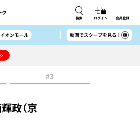
ーク
検索
ログイン
会員登録
#イオンモール
動画でスクープを見る！
≫
#3
輝政（京