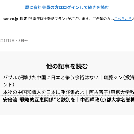
既に有料会員の方はログインして続きを読む
jisan.co.jp」限定で「電子版＋雑誌プラン」がございます。ご希望の方は
こちらから
026年1月1日・8日号
他の記事を読む
バブルが弾けた中国に日本と争う余裕はない｜齋藤ジン（投
ント）
本物の中国知識人を日本に呼び集めよ｜阿古智子（東京大学教
安倍流“戦略的互恵関係”と訣別を｜中西輝政（京都大学名誉教