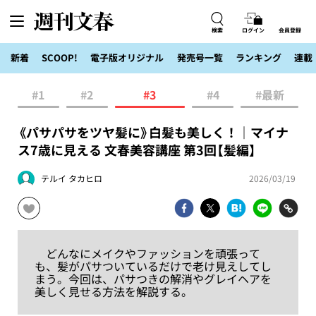
検索
ログイン
会員登録
新着
SCOOP!
電子版オリジナル
発売号一覧
ランキング
連載
#1
#2
#3
#4
#最新
《パサパサをツヤ髪に》白髪も美しく！｜マイナ
ス7歳に見える 文春美容講座 第3回【髪編】
テルイ タカヒロ
2026/03/19
どんなにメイクやファッションを頑張って
も、髪がパサついているだけで老け見えしてし
まう。今回は、パサつきの解消やグレイヘアを
美しく見せる方法を解説する。