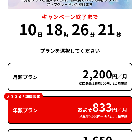
キャンペーン終了まで
10
18
26
21
日
時
分
秒
プランを選択してください
2,200
円／月
月額プラン
初回登録は初月300円、1カ月更新
オススメ！期間限定
833
およそ
円／月
年額プラン
初年度9,999円一括払い、1年更新