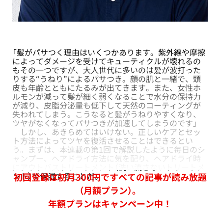
「髪がパサつく理由はいくつかあります。紫外線や摩擦
によってダメージを受けてキューティクルが壊れるの
もその一つですが、大人世代に多いのは髪が波打った
りする“うねり”によるパサつき。顔の肌と一緒で、頭
皮も年齢とともにたるみが出てきます。また、女性ホ
ルモンが減って髪が細く弱くなることで水分の保持力
が減り、皮脂分泌量も低下して天然のコーティングが
失われてしまう。こうなると髪がうねりやすくなり、
ツヤがなくなってパサつきが加速してしまうのです」
しかし、あきらめてはいけない。正しいケアとセッ
ト方法によってツヤを復活させることはできるとい
う。まずは、本連載の第1回で解説したように毎日のシ
ャンプー、ヘアドライ方法に気を配り、ヘアドライ時
にアウトバストリートメント（洗い流さないトリートメ
ント）で保湿することだ。
初回登録は初月300円ですべての記事が読み放題
（月額プラン）。
年額プランはキャンペーン中！