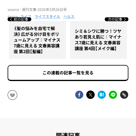
source : 週刊文春 2026年3月26日号
genre :
ライフ
ライフスタイル
ヘルス
前の記事
次の記事
《髪の悩みを自宅で解
シミ＆シワに勝つ！ツヤ
決》広がる分け目をボリ
あり若見え肌に｜マイナ
ュームアップ｜マイナス
ス7歳に見える 文春美容
7歳に見える 文春美容講
講座 第4回【メイク編】
座 第2回【髪編】
この連載の記事一覧を見る
関連記事