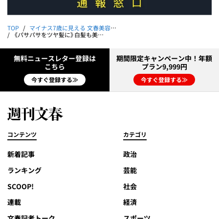
TOP
マイナス7歳に見える 文春美容講座
《パサパサをツヤ髪に》白髪も美しく！｜マイナス7歳に見える 文春美容講座 第3回【髪編】
無料ニュースレター登録は
期間限定キャンペーン中！年額
こちら
プラン9,999円
今すぐ登録する≫
今すぐ登録する≫
コンテンツ
カテゴリ
新着記事
政治
ランキング
芸能
SCOOP!
社会
連載
経済
文春記者トーク
スポーツ