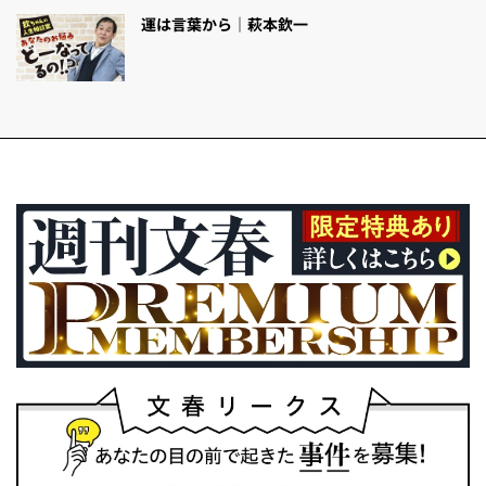
運は言葉から｜萩本欽一