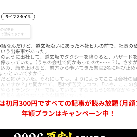
ライフスタイル
の話なんだけど、道玄坂沿いにあった本社ビルの前で、社長の
という出来事があった。
のように出社して、道玄坂でタクシーを降りると、ハザードを
停まっていた。（うちの会社で何かあったのか……？）。さす
き込み、顔を上げると、前方から歩いてきた警官2名に呼び止め
ょっといいですか？」
だと気がついた。それにしても、よりによってここは会社の目
んですか？」と聞かれて、思わず苦笑しつつ、「いや、ここの
やらトランシーバーで話している。するともう1名警官がやっ
容疑者を逃がさないような構図となった。
は初月300円ですべての記事が読み放題（月額
年額プランはキャンペーン中！