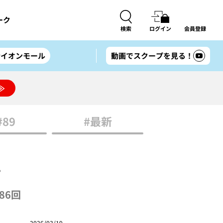
ーク
検索
ログイン
会員登録
#イオンモール
動画でスクープを見る！
≫
#89
#最新
晋
86回
2026/03/19