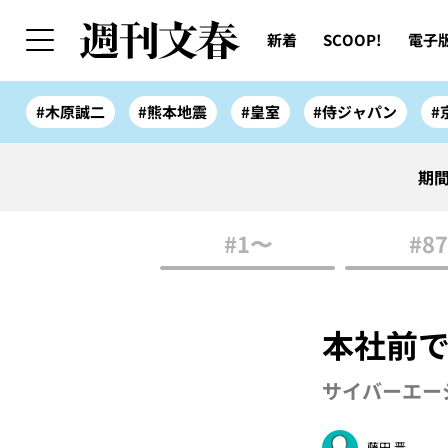
新着
SCOOP!
電子
#木原誠二
#熊本地震
#皇室
#侍ジャパン
#
期間
#1〜
#87
本社前
サイバーエー
藤田 晋