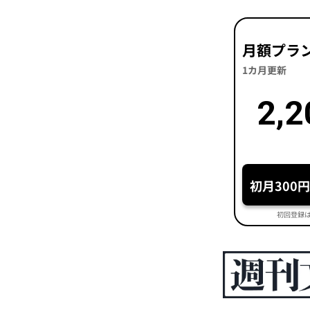
月額プラ
1カ月更新
2,2
初月300
初回登録は