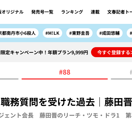
版オリジナル
発売号一覧
ランキング
連載
文春記者ト
京都南丹市小6殺人
#M!LK
#東野圭吾
#成田悠輔
限定キャンペーン中！年額プラン9,999円
今すぐ登録する
#88
で職務質問を受けた過去｜藤田
ジェント会長 藤田晋のリーチ・ツモ・ドラ1 第