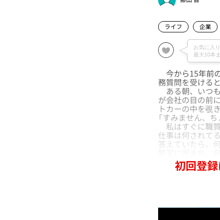
ライフ
企業
今から15年前
務質問を受ける
ある朝、いつも
が会社の目の前に
トカーの中を覗
「すみません、ち
私はすぐに職質
仕事は何されてる
答えていたら、何
警官に囲まれ、
初回登録