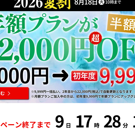
9
17
28
ンペーン終了まで
日
時
分