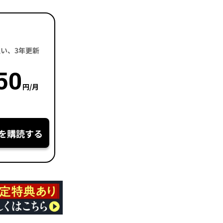
括払い、3年更新
50
円/月
を購読する