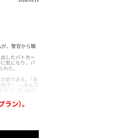
私が、警官から職
出したパトカー
がに気になり、パ
られた。
の前である。「お
会社で……」なんて
てきて、計3名の
プラン）。