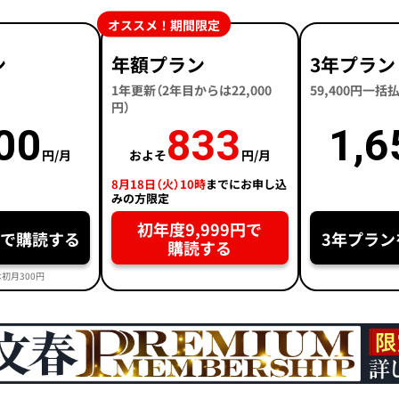
オススメ！期間限定
ン
年額プラン
3年プラン
1年更新（2年目からは22,000
59,400円一
円）
00
833
1,6
円/月
およそ
円/月
8月18日（火）10時
までにお申し込
みの方限定
初年度9,999円で
円で購読する
3年プラン
購読する
初月300円