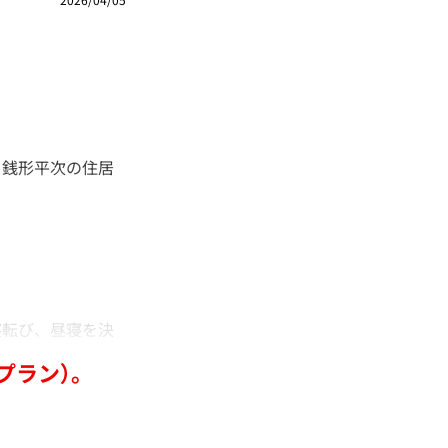
銭形平次の住居
転び、昼寝を決
プラン）。