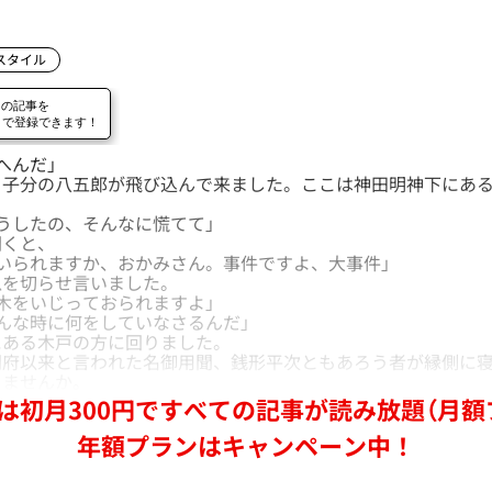
スタイル
へんだ」
子分の八五郎が飛び込んで来ました。ここは神田明神下にある
うしたの、そんなに慌てて」
くと、
いられますか、おかみさん。事件ですよ、大事件」
を切らせ言いました。
木をいじっておられますよ」
んな時に何をしていなさるんだ」
ある木戸の方に回りました。
府以来と言われた名御用聞、銭形平次ともあろう者が縁側に寝
りませんか。
は初月300円ですべての記事が読み放題（月額
年額プランはキャンペーン中！