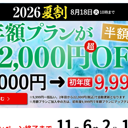
11
6
2