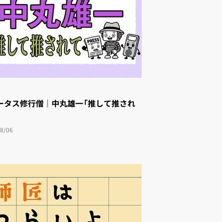
ータス修行僧｜中丸雄一「推して推され
8/06