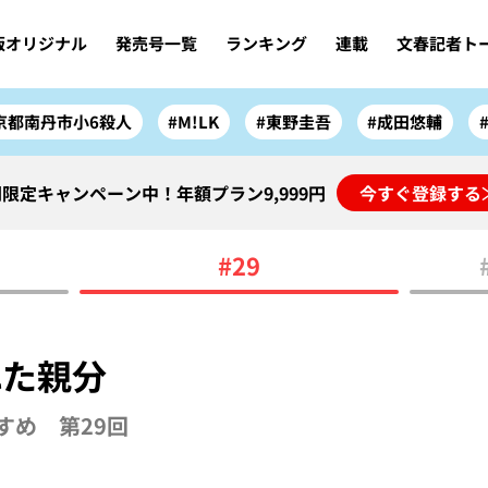
版オリジナル
発売号一覧
ランキング
連載
文春記者ト
京都南丹市小6殺人
#M!LK
#東野圭吾
#成田悠輔
限定キャンペーン中！年額プラン9,999円
今すぐ登録する
#29
れた親分
すめ 第29回