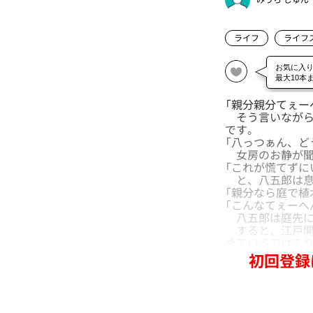
ライフ
ライフ
「親分親分てぇー
そう言いながら
です。
「八っつぁん、ど
女房のお静が聞
「これが慌てずに
と、八五郎は息
「親分なら庭で植
「こんなてぇーへ
八五郎は庭先に
すると、江戸開
めているではあ
初回登録