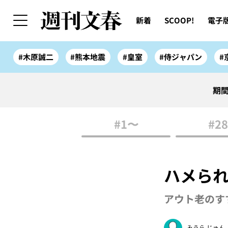
新着
SCOOP!
電子
#木原誠二
#熊本地震
#皇室
#侍ジャパン
#
期間
#1〜
#28
ハメら
アウト老のす
みうら じゅん