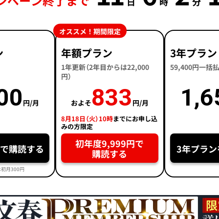
ンペーン終了まで
日
時
分
オススメ！期間限定
ン
年額プラン
3年プラン
1年更新（2年目からは22,000
59,400円一
円）
00
833
1,6
円/月
およそ
円/月
8月18日（火）10時
までにお申し込
みの方限定
初年度9,999円で
円で購読する
3年プラン
購読する
初月300円