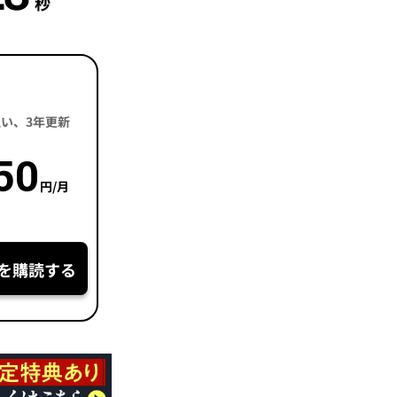
秒
括払い、3年更新
50
円/月
を購読する