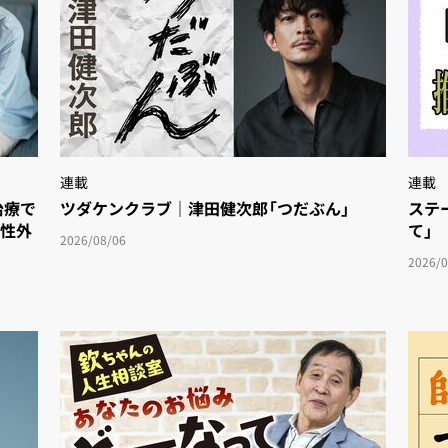
連載
連載
療で
ツダケンクラブ｜津田健次郎「つだぶん」
ステ
女性外
て」
2026/08/06
2026/0