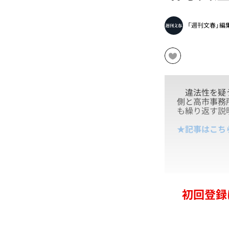
「週刊文春」編
違法性を疑う
側と高市事務
も繰り返す説
★記事はこち
初回登録