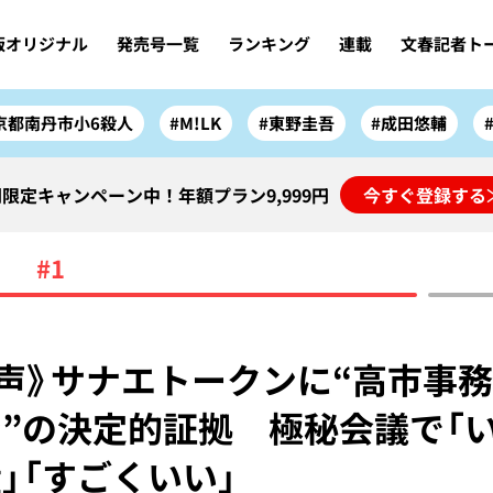
版オリジナル
発売号一覧
ランキング
連載
文春記者ト
京都南丹市小6殺人
#M!LK
#東野圭吾
#成田悠輔
限定キャンペーン中！年額プラン9,999円
今すぐ登録する
#1
声》サナエトークンに“高市事
”の決定的証拠 極秘会議で「
」「すごくいい」