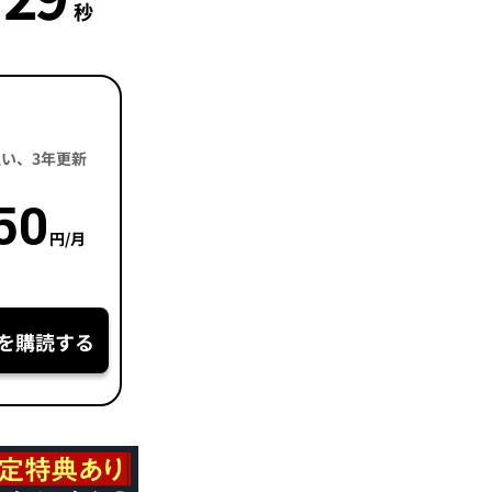
秒
括払い、3年更新
50
円/月
を購読する