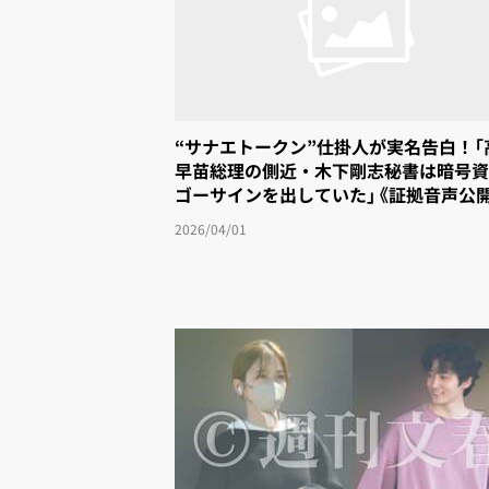
“サナエトークン”仕掛人が実名告白！「
早苗総理の側近・木下剛志秘書は暗号資
ゴーサインを出していた」《証拠音声公
2026/04/01