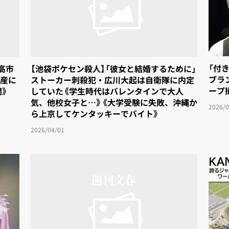
高市
【池袋ポケセン殺人】「彼女と結婚するために」
「付
産に
ストーカー刺殺犯・広川大起は自衛隊に内定
ブラ
開》
していた《学生時代はバレンタインで大人
ープ
気、他校女子と…》《大学受験に失敗、沖縄か
2026/0
ら上京してケンタッキーでバイト》
2026/04/01