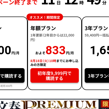
ペーン終了まで
日
時
分
オススメ！期間限定
ン
年額プラン
3年プラン
1年更新（2年目からは22,000
59,400円一
円）
00
833
1,6
円/月
およそ
円/月
8月18日（火）10時
までにお申し込
みの方限定
初年度9,999円で
円で購読する
3年プラン
購読する
初月300円