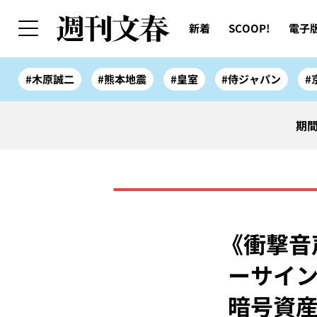
新着
SCOOP!
電子
#木原誠二
#熊本地震
#皇室
#侍ジャパン
#
期間
《衝撃音
ーサイン
暗号資産