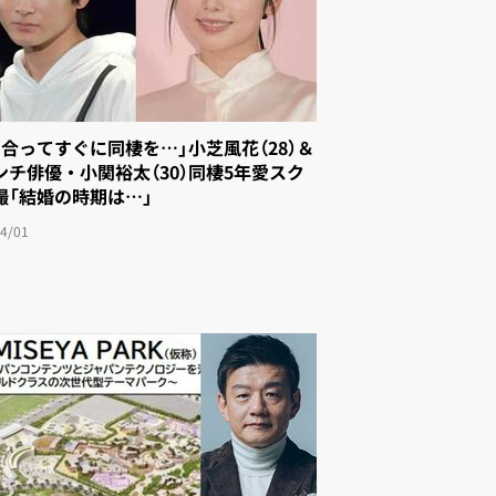
き合ってすぐに同棲を…」小芝風花（28）＆
ンチ俳優・小関裕太（30）同棲5年愛スク
撮「結婚の時期は…」
4/01