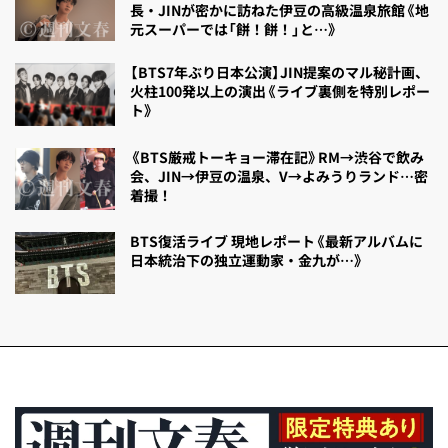
長・JINが密かに訪ねた伊豆の高級温泉旅館《地
元スーパーでは「餅！餅！」と…》
【BTS7年ぶり日本公演】JIN提案のマル秘計画、
火柱100発以上の演出《ライブ裏側を特別レポー
ト》
《BTS厳戒トーキョー滞在記》RM→渋谷で飲み
会、JIN→伊豆の温泉、V→よみうりランド…密
着撮！
BTS復活ライブ 現地レポート《最新アルバムに
日本統治下の独立運動家・金九が…》