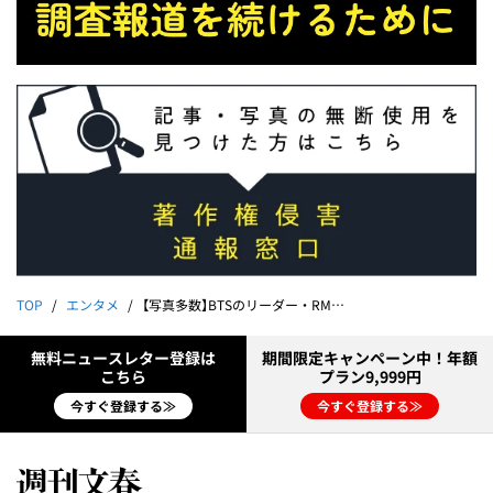
TOP
エンタメ
【写真多数】BTSのリーダー・RMは渋谷の居酒屋＆バーをハシゴして路上喫煙《警備員が明かす「ポイ捨てした吸い殻を…」》
無料ニュースレター登録は
期間限定キャンペーン中！年額
こちら
プラン9,999円
今すぐ登録する≫
今すぐ登録する≫