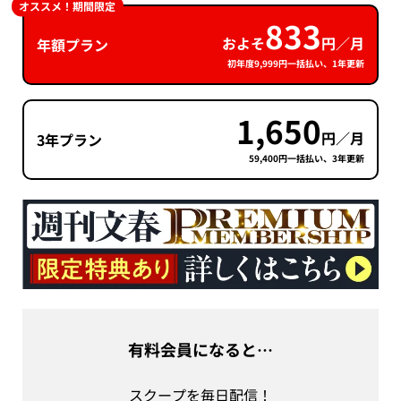
オススメ！期間限定
833
およそ
円／月
年額プラン
初年度9,999円一括払い、1年更新
1,650
円／月
3年プラン
59,400円一括払い、3年更新
有料会員になると…
スクープを毎日配信！