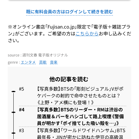
既に有料会員の方はログインして続きを読む
※オンライン書店「Fujisan.co.jp」限定で「電子版＋雑誌プラ
ン」がございます。ご希望の方は
こちらから
お申し込みくだ
さい。
source : 週刊文春 電子版オリジナル
genre :
エンタメ
芸能
音楽
他の記事を読む
【写真多数】BTSの「彫刻ビジュアル」Vがポ
ケパークの射的で命中させたものとは？
《上野・アメ横にも登場！》
【写真多数】BTSのリーダー・RMは渋谷の
居酒屋＆バーをハシゴして路上喫煙《警備
員が明かす「ポイ捨てした吸い殻を…」》
【写真多数】「ワールドワイドハンサム」BTS
最年長・JINが密かに訪ねた伊豆の高級温