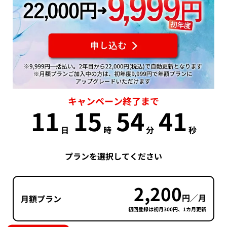
キャンペーン終了まで
11
15
54
40
日
時
分
秒
プランを選択してください
2,200
円／月
月額プラン
初回登録は初月300円、1カ月更新