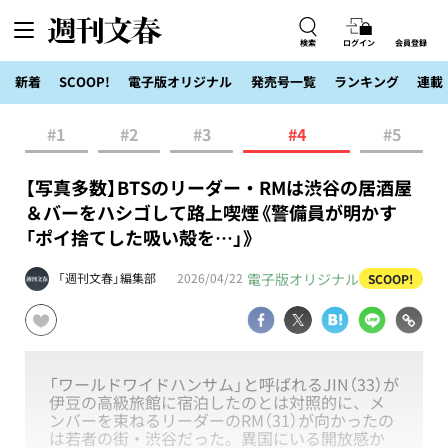
検索
ログイン
会員登録
新着
SCOOP!
電子版オリジナル
発売号一覧
ランキング
連載
#1
#2
#3
#4
#5
【写真多数】BTSのリーダー・RMは渋谷の居酒屋
＆バーをハシゴして路上喫煙《警備員が明かす
「ポイ捨てした吸い殻を…」》
電子版オリジナル
「週刊文春」編集部
2026/04/22
SCOOP!
「ワールドワイドハンサム」と呼ばれるJIN（33）が
伊豆の高級旅館に宿泊したのとは対照的に、メ
ンバーを束ねるリーダーのRM（31）が向かったの
は若者の街・渋谷だった。異国にいる開放感か