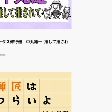
ータス修行僧｜中丸雄一「推して推され
8/06