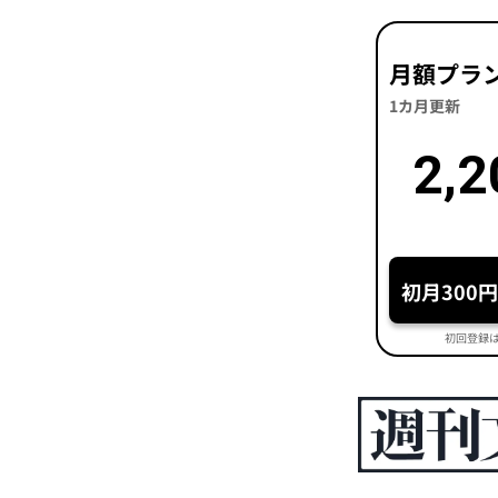
月額プラ
1カ月更新
2,2
初月300
初回登録は