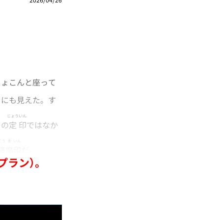
ょこんと座って
にも見えた。す
じょう
いん
きの
定
印
ではなか
ごう
ま
いん
降
魔
印
だ。
プラン）。