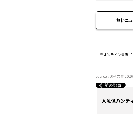
無料ニュ
※オンライン書店「Fu
source : 週刊文春 20
前の記事
人魚像ハンティ