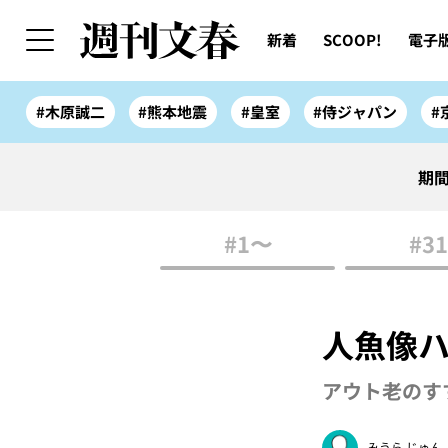
新着
SCOOP!
電子
#木原誠二
#熊本地震
#皇室
#侍ジャパン
#
期間
#1〜
#31
人魚像ハ
アウト老のす
みうら じゅん