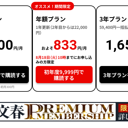
オススメ！期間限定
ン
年額プラン
3年プラン
1年更新（2年目からは22,000
59,400円一
円）
00
833
1,6
円/月
およそ
円/月
8月18日（火）10時
までにお申し込
みの方限定
初年度9,999円で
円で購読する
3年プラン
購読する
初月300円