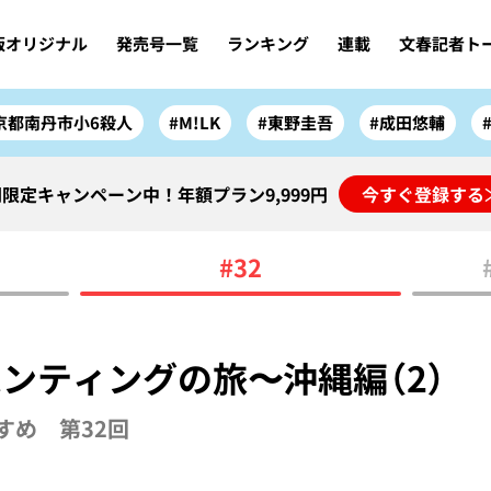
版オリジナル
発売号一覧
ランキング
連載
文春記者ト
京都南丹市小6殺人
#M!LK
#東野圭吾
#成田悠輔
限定キャンペーン中！年額プラン9,999円
今すぐ登録する
#32
ンティングの旅〜沖縄編（2）
すめ 第32回