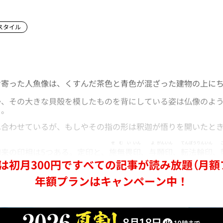
スタイル
寄った人魚像は、くすんだ茶色と青色が混ざった建物の上にち
、その大きな貝殻を模したものを背にしている姿は仏像のよう
る。
合わせているが、もしやその指の形は釈迦が悟りを開いたと
せむい
いん
よ
がん
いん
てんぽう
りんいん
来の印相は5つある。定印と、
施無畏
印
、
与
願
印
、
転法
輪印
、
は初月300円ですべての記事が読み放題（月額
年額プランはキャンペーン中！