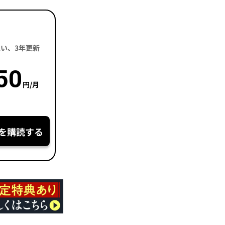
括払い、3年更新
50
円/月
を購読する