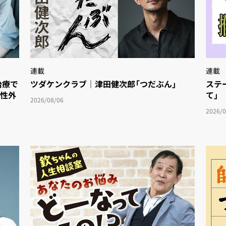
連載
連載
療で
ツダケンクラブ｜津田健次郎「つだぶん」
ステ
女性外
て」
2026/08/06
2026/0