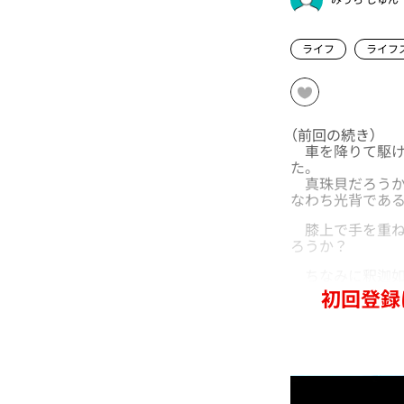
ライフ
ライフ
（前回の続き）
車を降りて駆け
た。
真珠貝だろうか
なわち光背であ
膝上で手を重ね
ろうか？
ちなみに釈迦如
初回登録