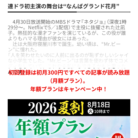
連ドラ初主演の舞台は“なんばグランド花月”
4月30日放送開始のMBSドラマ『ネタジョ』（深夜1時
29分〜。Netflixで5／1配信）で主役に抜擢された辻凪
子。熱狂的な漫才ファンを演じているが、この役が誰
よりもハマる理由が彼女にはあった。
辻は大阪府寝屋川市で誕生。幼い頃は、“Mr.ビー
ン”に憧れた。
「人を笑わせたいのに人前に出るのが恥ずかしいシャイ
な小学生でした。“Mr.ビーン”は言葉を使わず体でコメ
ディをしていて、これなら私にもできるかもと思った
んです」
初回登録は初月300円ですべての記事が読み放題
（月額プラン）。
年額プランはキャンペーン中！