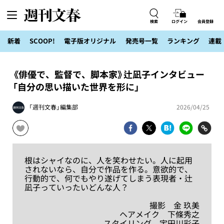
検索
ログイン
会員登録
新着
SCOOP!
電子版オリジナル
発売号一覧
ランキング
連載
《俳優で、監督で、脚本家》辻凪子インタビュー
「自分の思い描いた世界を形に」
「週刊文春」編集部
2026/04/25
根はシャイなのに、人を笑わせたい。人に起用
されないなら、自分で作品を作る。意欲的で、
行動的で、何でもやり遂げてしまう表現者・辻
凪子っていったいどんな人？
撮影 金 玖美
ヘアメイク 下條秀之
スタイリング 宇田川彩子