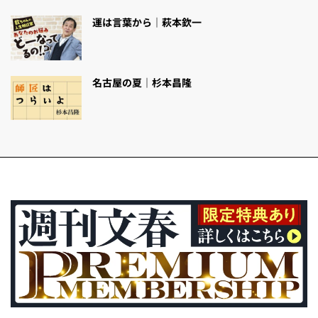
運は言葉から｜萩本欽一
名古屋の夏｜杉本昌隆