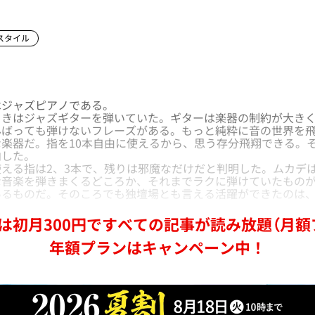
スタイル
ジャズピアノである。
きはジャズギターを弾いていた。ギターは楽器の制約が大きく
んばっても弾けないフレーズがある。もっと純粋に音の世界を
楽器だ。指を10本自由に使えるから、思う存分飛翔できる。そ
向した。
える指は2、3本で、残りは邪魔なだけだと判明した。ムカデ
な音楽を弾きまくるどころか、それまでラクに弾けていたもの
あるものだ。そのころでも独壇場とも言える活躍ができたのは
は初月300円ですべての記事が読み放題（月額
年額プランはキャンペーン中！