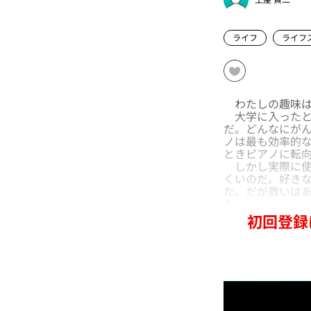
ライフ
ライフ
わたしの趣味は
大学に入ったと
だ。どんなにが
ノは最も効率的な
ときピアノに転
しかし実際に使
くいのだ。好き
た。だが救いは
た。
初回登録