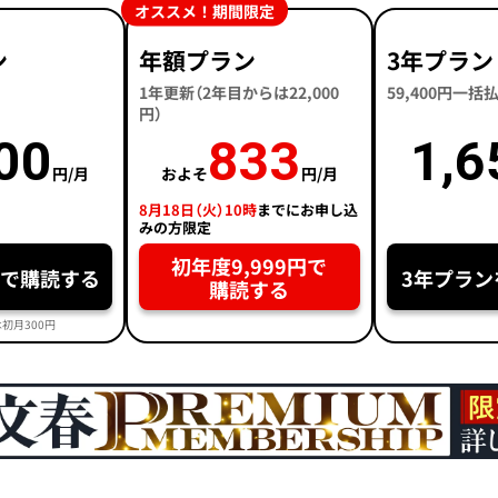
オススメ！期間限定
ン
年額プラン
3年プラン
1年更新（2年目からは22,000
59,400円一
円）
00
833
1,6
円/月
およそ
円/月
8月18日（火）10時
までにお申し込
みの方限定
初年度9,999円で
円で購読する
3年プラン
購読する
初月300円