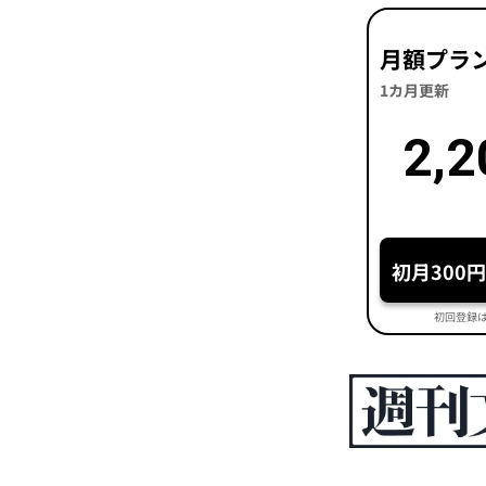
月額プラ
1カ月更新
2,2
初月300
初回登録は