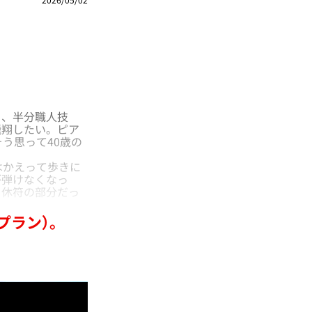
、半分職人技
飛翔したい。ピア
う思って40歳の
はかえって歩きに
が弾けなくなっ
、休符の部分だっ
プラン）。