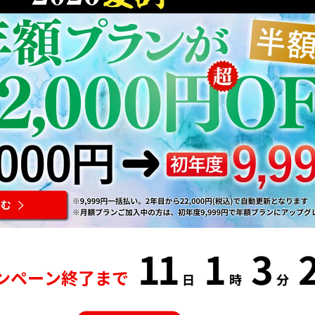
11
1
3
ンペーン終了まで
日
時
分