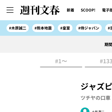
新着
SCOOP!
電子
#木原誠二
#熊本地震
#皇室
#侍ジャパン
#
期間
#1〜
#13
ジャズ
ツチヤの口車 
土屋 賢二