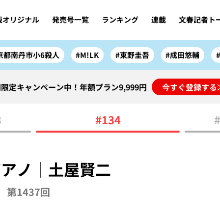
版オリジナル
発売号一覧
ランキング
連載
文春記者ト
京都南丹市小6殺人
#M!LK
#東野圭吾
#成田悠輔
限定キャンペーン中！年額プラン9,999円
今すぐ登録する
3
#134
ピアノ｜土屋賢二
第1437回