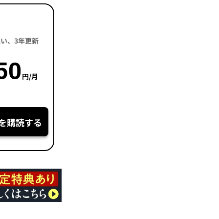
括払い、3年更新
50
円/月
を購読する