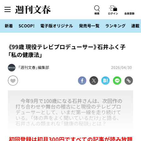
検索
ログイン
会員登録
新着
SCOOP!
電子版オリジナル
発売号一覧
ランキング
連載
《99歳 現役テレビプロデューサー》石井ふく子
「私の健康法」
「週刊文春」編集部
2026/04/30
今年9月で100歳になる石井さんは、次回作の
打ち合わせや舞台の稽古にと現役のテレビプロ
デューサーとして、いまだ第一線を走り続けて
いる。「体の声をよく聞いているだけ」と語る、
石井さんの類まれな「健康の秘訣」とは？
初回登録は初月300円ですべての記事が読み放題