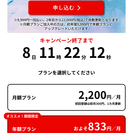
キャンペーン終了まで
8
11
22
11
日
時
分
秒
プランを選択してください
2,200
円／月
月額プラン
初回登録は初月300円、1カ月更新
オススメ！期間限定
833
およそ
円／月
年額プラン