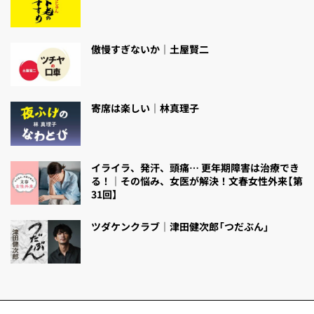
傲慢すぎないか｜土屋賢二
寄席は楽しい｜林真理子
イライラ、発汗、頭痛… 更年期障害は治療でき
る！｜その悩み、女医が解決！文春女性外来【第
31回】
ツダケンクラブ｜津田健次郎「つだぶん」