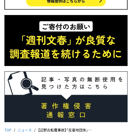
TOP
ニュース
【辺野古転覆事故】「反基地団体」代表の嘘を暴く海上保安庁公文書《情報公開で入手した航跡図と118番通報記録には…》