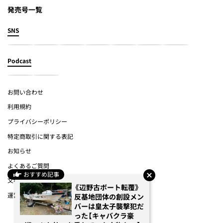
発売号一覧
SNS
Podcast
お問い合わせ
利用規約
プライバシーポリシー
特定商取引に関する表記
お知らせ
よくあるご質問
おすすめ記事
文春オンライン
《辺野古ボート転覆》
運営会社
反基地団体の創設メン
バーは皇太子襲撃犯だ
った【キャバクラ豪
(c) Bungeishunju Ltd.