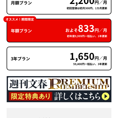
円／月
月額プラン
初回登録は初月300円、1カ月更新
オススメ！期間限定
833
およそ
円／月
年額プラン
初年度9,999円一括払い、1年更新
1,650
円／月
3年プラン
59,400円一括払い、3年更新