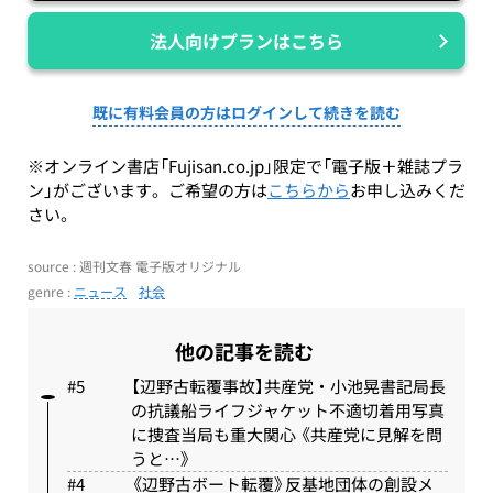
法人向けプランはこちら
既に有料会員の方はログインして続きを読む
※オンライン書店「Fujisan.co.jp」限定で「電子版＋雑誌プラ
ン」がございます。ご希望の方は
こちらから
お申し込みくだ
さい。
source : 週刊文春 電子版オリジナル
genre :
ニュース
社会
他の記事を読む
【辺野古転覆事故】共産党・小池晃書記局長
の抗議船ライフジャケット不適切着用写真
に捜査当局も重大関心 《共産党に見解を問
うと…》
《辺野古ボート転覆》反基地団体の創設メ