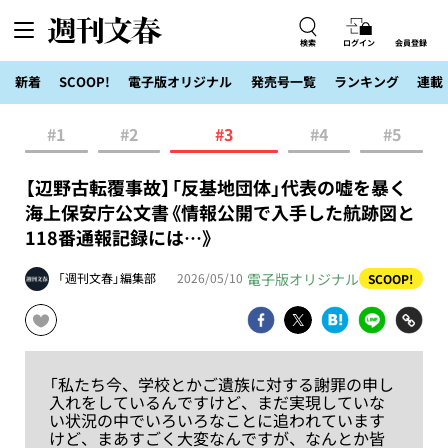
検索
ログイン
会員登録
新着
SCOOP!
電子版オリジナル
発売号一覧
ランキング
連載
#1
#2
#3
#4
#5
【辺野古転覆事故】「反基地団体」代表の嘘を暴く
海上保安庁公文書《情報公開で入手した航跡図と
118番通報記録には…》
電子版オリジナル
「週刊文春」編集部
2026/05/10
SCOOP!
「私たち今、学校とかご遺族に対する謝罪の申し
入れをしているんですけど、まだ実現していな
い状況の中でいろいろなことに追われています
けど、まあすごく大変なんですが、なんとか皆