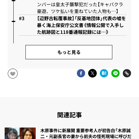
ンバーは皇太子襲撃犯だった【キャバクラ
豪遊、ツケ払いを重ねていた人物も…】
【辺野古転覆事故】「反基地団体」代表の嘘を
暴く海上保安庁公文書《情報公開で入手し
た航跡図と118番通報記録には…》
もっと見る
関連記事
木原事件に新展開 重要参考人が初告白「木原誠
二・元副長官の妻から前夫の怪死現場に呼びだ