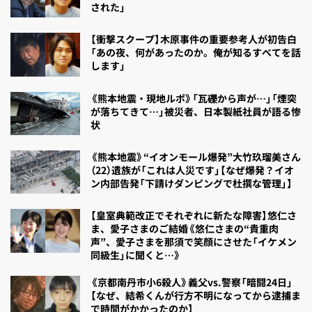
された」
【衝撃スクープ】木原事件の重要参考人が初告白
「あの夜、何があったのか。俺が知るすべてを話
します」
《熊本地震・現地ルポ》「瓦礫から声が…」「煙突
が落ちてきて…」被災者、日本製紙社員が語る惨
状
《熊本地震》“イオンモール爆発”大竹玖瑠美さん
（22）遺族が「これは人災です」【なぜ爆発？イオ
ン内部告発「下請けダンピングで杜撰な管理」】
【皇室典範改正でそれぞれに新たな障害】悠仁さ
ま、愛子さまのご結婚《悠仁さまの“貴重肉
声”、愛子さまを那須で笑顔にさせた「イケメン
同級生」に聞くと…》
《京都南丹市小6殺人》義父vs.警察「暗闘24日」
【なぜ、結希くんが行方不明になってから逮捕ま
で時間がかかったのか】