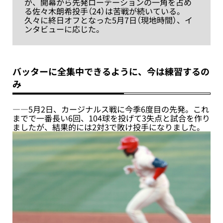
が、開幕から先発ローテーションの一角を占め
る佐々木朗希投手（24）は苦戦が続いている。
久々に終日オフとなった5月7日（現地時間）、イ
ンタビューに応じた。
バッターに全集中できるように、今は練習するの
み
――5月2日、カージナルス戦に今季6度目の先発。これ
までで一番長い6回、104球を投げて3失点と試合を作り
ましたが、結果的には2対3で敗け投手になりました。