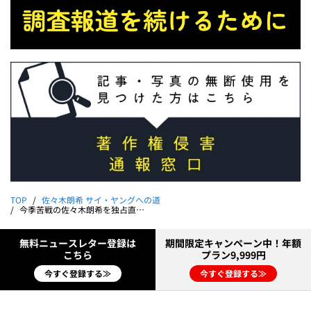
TOP
佐々木朗希 サイ・ヤングへの道
今季苦戦の佐々木朗希を独占直撃「たとえ今回生き残れたとしても…」精神的な支えは？《幹汰くん始球式秘話も》
無料ニュースレター登録は
期間限定キャンペーン中！年額
こちら
プラン9,999円
今すぐ登録する≫
今すぐ登録する≫