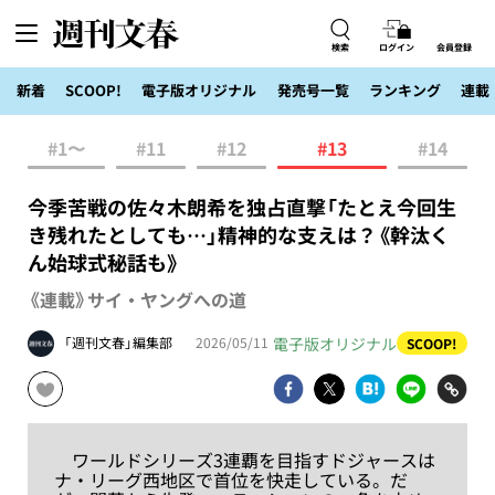
検索
ログイン
会員登録
新着
SCOOP!
電子版オリジナル
発売号一覧
ランキング
連載
#1〜
#11
#12
#13
#14
今季苦戦の佐々木朗希を独占直撃「たとえ今回生
き残れたとしても…」精神的な支えは？《幹汰く
ん始球式秘話も》
《連載》サイ・ヤングへの道
電子版オリジナル
「週刊文春」編集部
2026/05/11
SCOOP!
ワールドシリーズ3連覇を目指すドジャースは
ナ・リーグ西地区で首位を快走している。だ