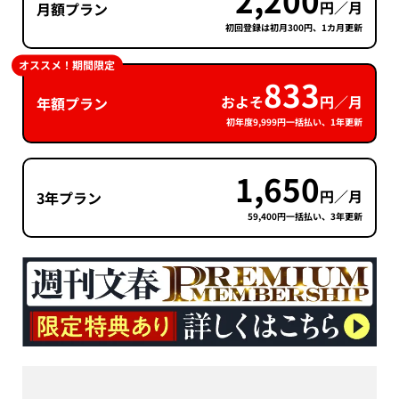
2,200
円／月
月額プラン
初回登録は初月300円、1カ月更新
オススメ！期間限定
833
およそ
円／月
年額プラン
初年度9,999円一括払い、1年更新
1,650
円／月
3年プラン
59,400円一括払い、3年更新