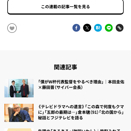
この連載の記事一覧を見る
関連記事
「僕がW杯代表監督をやるべき理由」｜本田圭佑
×藤田晋（サイバー会長）
《テレビドラマへの遺言》「この森で何度もクマ
に」「五郎の最期は…」倉本聰（91）「北の国から」
秘話とフジテレビを語る
生理の「あるある」（伽説いわし）｜能町みね子