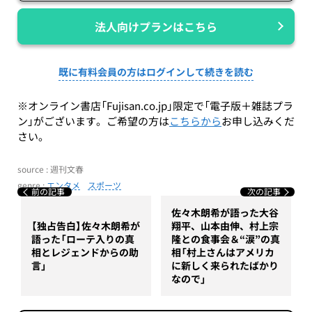
法人向けプランはこちら
既に有料会員の方はログインして続きを読む
※オンライン書店「Fujisan.co.jp」限定で「電子版＋雑誌プラ
ン」がございます。ご希望の方は
こちらから
お申し込みくだ
さい。
source : 週刊文春
genre :
エンタメ
スポーツ
前の記事
次の記事
佐々木朗希が語った大谷
【独占告白】佐々木朗希が
翔平、山本由伸、村上宗
語った「ローテ入りの真
隆との食事会＆“涙”の真
相とレジェンドからの助
相「村上さんはアメリカ
言」
に新しく来られたばかり
なので」