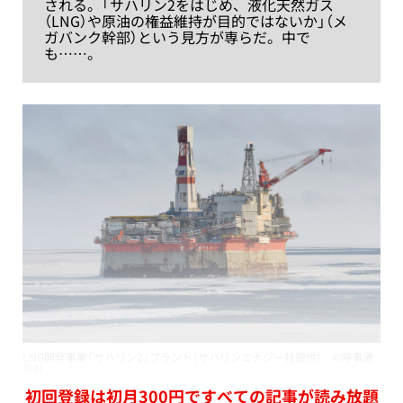
される。「サハリン2をはじめ、液化天然ガス
（LNG）や原油の権益維持が目的ではないか」（メ
ガバンク幹部）という見方が専らだ。中で
も……。
LNG開発事業「サハリン2」プラント（サハリンエナジー社提供） ©時事通
信社
初回登録は初月300円ですべての記事が読み放題