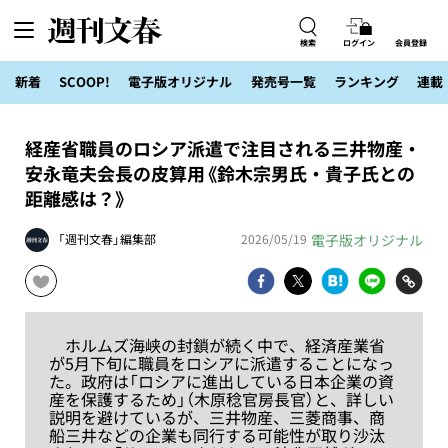
検索
ログイン
会員登録
新着
SCOOP!
電子版オリジナル
発売号一覧
ランキング
連載
経産省職員のロシア派遣で注目される三井物産・
安永竜夫会長の皮算用《鈴木宗男氏・貴子氏との
距離感は？》
電子版オリジナル
「週刊文春」編集部
2026/05/19
ホルムズ海峡の封鎖が続く中で、経済産業省
が5月下旬に職員をロシアに派遣することになっ
た。政府は「ロシアに進出している日本企業の資
産を保護するため」（木原稔官房長官）と、詳しい
説明を避けているが、三井物産、三菱商事、商
船三井などの企業も同行する可能性が取り沙汰