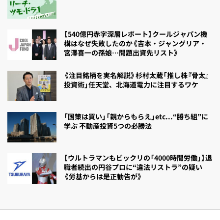
【540億円赤字深層レポート】クールジャパン機
構はなぜ失敗したのか《吉本・ジャングリア・
宮澤喜一の孫娘…問題出資先リスト》
《注目銘柄を実名解説》杉村太蔵「推し株『骨太』
投資術」任天堂、北海道電力に注目するワケ
「国策は買い」「親からもらえ」etc...“勝ち組”に
学ぶ 不動産投資5つの必勝法
【ウルトラマンもビックリの「4000時間労働」】退
職者続出の円谷プロに“違法リストラ”の疑い
《労基からは是正勧告が》