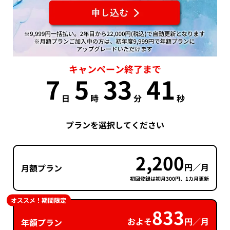
キャンペーン終了まで
7
5
33
40
日
時
分
秒
プランを選択してください
2,200
円／月
月額プラン
初回登録は初月300円、1カ月更新
オススメ！期間限定
833
およそ
円／月
年額プラン