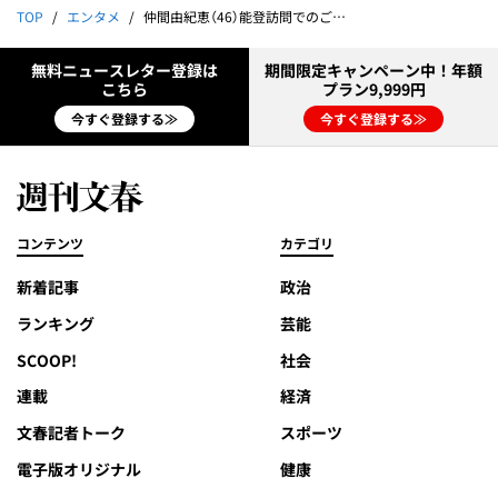
TOP
エンタメ
仲間由紀恵（46）能登訪問でのごくせん流エールと沖縄愛《首里城には多額の再建資金を寄付》
無料ニュースレター登録は
期間限定キャンペーン中！年額
こちら
プラン9,999円
今すぐ登録する≫
今すぐ登録する≫
コンテンツ
カテゴリ
新着記事
政治
ランキング
芸能
SCOOP!
社会
連載
経済
文春記者トーク
スポーツ
電子版オリジナル
健康