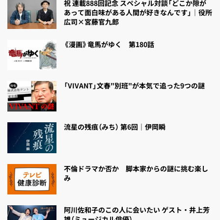
祝 連載888回記念 スペシャル対談「どこか隙が
あって面白味がある人間が好きなんです」｜役所
広司×宮藤官九郎
《漫画》竜馬がゆく 第180話
「VIVANT」文春"別班"が本気で追った9つの謎
流星の残痕（みち） 第6回｜伊岡瞬
不倫ドラマか否か 脚本家からの謎に挑む楽し
み
阿川佐和子のこの人に会いたい ゲスト・井上芳
雄（ミュージカル俳優）