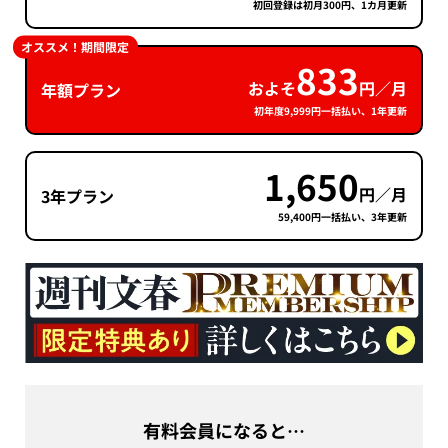
初回登録は初月300円、1カ月更新
オススメ！期間限定
833
およそ
円／月
年額プラン
初年度9,999円一括払い、1年更新
1,650
円／月
3年プラン
59,400円一括払い、3年更新
有料会員になると…