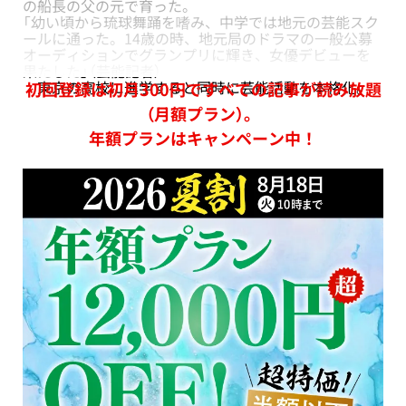
の船長の父の元で育った。
「幼い頃から琉球舞踊を嗜み、中学では地元の芸能スク
ールに通った。14歳の時、地元局のドラマの一般公募
オーディションでグランプリに輝き、女優デビューを
果たした」（芸能記者）
東京の高校に進学すると同時に芸能活動を本格化。
初回登録は初月300円ですべての記事が読み放題
（月額プラン）。
年額プランはキャンペーン中！