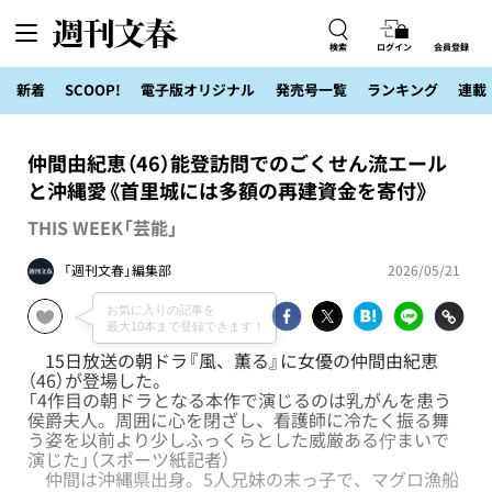
検索
ログイン
会員登録
新着
SCOOP!
電子版オリジナル
発売号一覧
ランキング
連載
仲間由紀恵（46）能登訪問でのごくせん流エール
と沖縄愛《首里城には多額の再建資金を寄付》
THIS WEEK「芸能」
「週刊文春」編集部
2026/05/21
15日放送の朝ドラ『風、薫る』に女優の仲間由紀恵
（46）が登場した。
「4作目の朝ドラとなる本作で演じるのは乳がんを患う
侯爵夫人。周囲に心を閉ざし、看護師に冷たく振る舞
う姿を以前より少しふっくらとした威厳ある佇まいで
演じた」（スポーツ紙記者）
仲間は沖縄県出身。5人兄妹の末っ子で、マグロ漁船