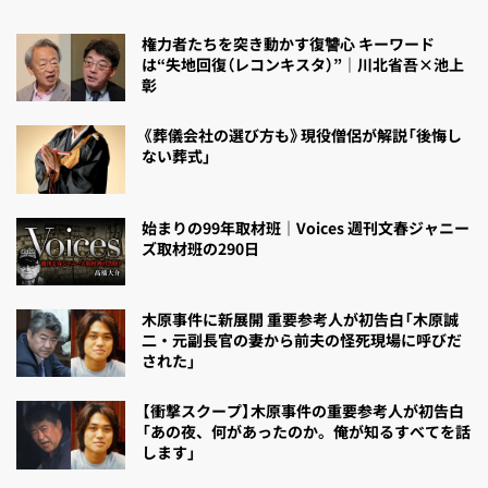
権力者たちを突き動かす復讐心 キーワード
は“失地回復（レコンキスタ）”｜川北省吾×池上
彰
《葬儀会社の選び方も》現役僧侶が解説「後悔し
ない葬式」
始まりの99年取材班｜Voices 週刊文春ジャニー
ズ取材班の290日
木原事件に新展開 重要参考人が初告白「木原誠
二・元副長官の妻から前夫の怪死現場に呼びだ
された」
【衝撃スクープ】木原事件の重要参考人が初告白
「あの夜、何があったのか。俺が知るすべてを話
します」