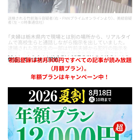
送検される竹前海斗容疑者（右・FNNプライムオンラインより）、美結容疑
者（左・©︎時事通信社）
「夫婦は栃木県内で現場とは別の場所から、リアルタイ
ムで高校生らと通話しながら指示を出していました。
逮捕された高校生の一部は竹前夫婦から犯行の指示を
受け、『やらなければ家族や友達を殺す』と脅されたと
供述しています」（同前）
初回登録は初月300円ですべての記事が読み放題
（月額プラン）。
年額プランはキャンペーン中！