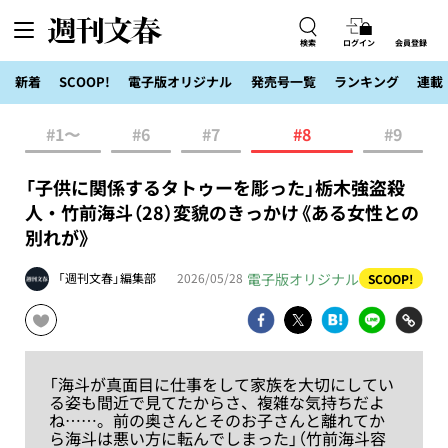
検索
ログイン
会員登録
新着
SCOOP!
電子版オリジナル
発売号一覧
ランキング
連載
#1〜
#6
#7
#8
#9
「子供に関係するタトゥーを彫った」栃木強盗殺
人・竹前海斗（28）変貌のきっかけ《ある女性との
別れが》
電子版オリジナル
「週刊文春」編集部
2026/05/28
SCOOP!
「海斗が真面目に仕事をして家族を大切にしてい
る姿も間近で見てたからさ、複雑な気持ちだよ
ね……。前の奥さんとそのお子さんと離れてか
ら海斗は悪い方に転んでしまった」（竹前海斗容