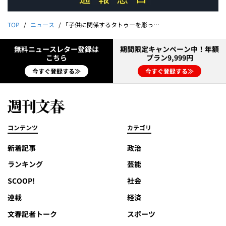
TOP
ニュース
「子供に関係するタトゥーを彫った」栃木強盗殺人・竹前海斗（28）変貌のきっかけ《ある女性との別れが》
無料ニュースレター登録は
期間限定キャンペーン中！年額
こちら
プラン9,999円
今すぐ登録する≫
今すぐ登録する≫
コンテンツ
カテゴリ
新着記事
政治
ランキング
芸能
SCOOP!
社会
連載
経済
文春記者トーク
スポーツ