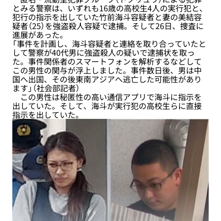
とみる警察は、いずれも16歳の高校生4人の実行犯と、
犯行の指示を出していた竹前海斗容疑者と妻の美結容
疑者（25）を強盗殺人容疑で逮捕。そして26日、捜査に
進展があった。
「事件を計画し、海斗容疑者と連絡を取り合っていたと
して警察が40代男に強盗殺人の疑いで逮捕状を取っ
た。事件関係者のスマートフォンを解析するなどして
この男性の関与が浮上しました。事件数日後、男は中
国へ出国、その後東南アジアへ逃亡した可能性があり
ます」（社会部記者）
この男性は秘匿性の高い通信アプリで海斗に指示を
出していた。そして、海斗が実行犯の高校生らに直接
指示を出していた。