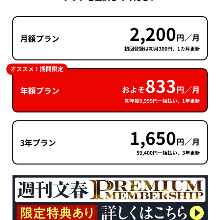
2,200
円／月
月額プラン
初回登録は初月300円、1カ月更新
オススメ！期間限定
833
およそ
円／月
年額プラン
初年度9,999円一括払い、1年更新
1,650
円／月
3年プラン
59,400円一括払い、3年更新