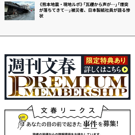
《熊本地震・現地ルポ》「瓦礫から声が…」「煙突
が落ちてきて…」被災者、日本製紙社員が語る惨
状